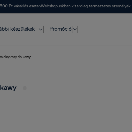
500 Ft vásárlás esetén
Webshopunkban kizárólag természetes személyek 
ábbi készülékek
Promóció
e ekspresy do kawy
o kawy