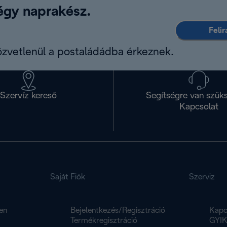
légy naprakész.
Feli
közvetlenül a postaládádba érkeznek.
Szervíz kereső
Segítségre van szük
Kapcsolat
Saját Fiók
Szerviz
en
Bejelentkezés/Regisztráció
Kapc
Termékregisztráció
GYI