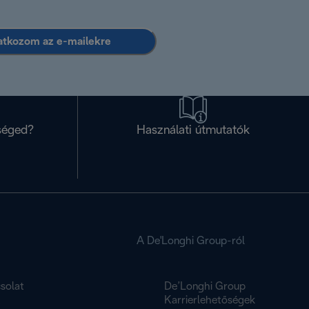
ratkozom az e-mailekre
séged?
Használati útmutatók
A De'Longhi Group-ról
solat
De’Longhi Group
K
Karrierlehetőségek