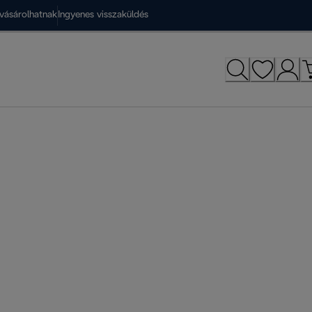
vásárolhatnak
Ingyenes visszaküldés