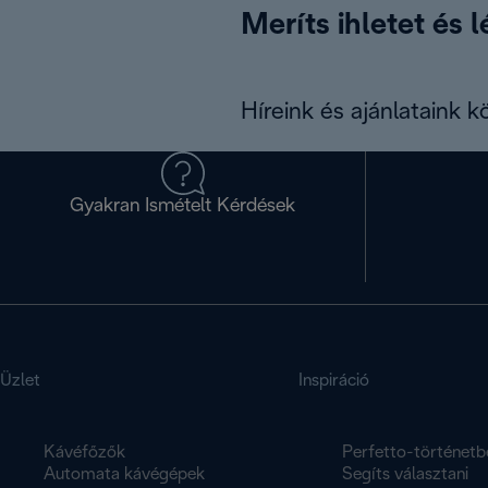
Meríts ihletet és 
Híreink és ajánlataink 
Gyakran Ismételt Kérdések
Üzlet
Inspiráció
Kávéfőzők
Perfetto-történetb
Automata kávégépek
Segíts választani