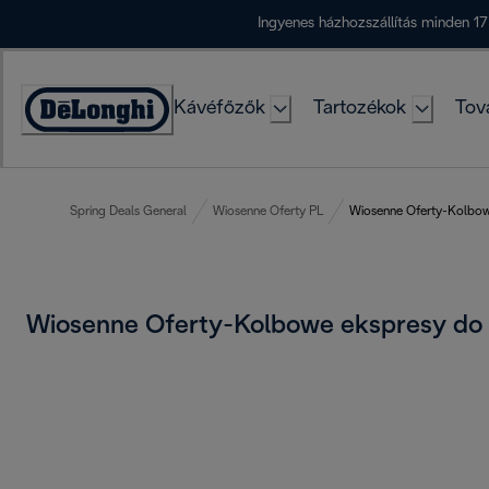
Skip
Ingyenes házhozszállítás minden 17
to
Content
Kávéfőzők
Tartozékok
Tov
Accessibility
Statement
Spring Deals General
Wiosenne Oferty PL
Wiosenne Oferty-Kolbow
Wiosenne Oferty-Kolbowe ekspresy d