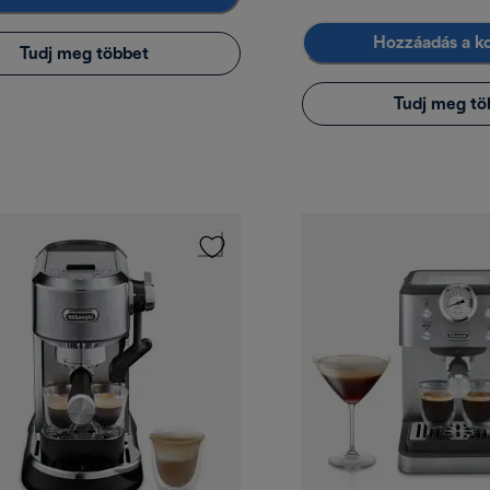
Hozzáadás a k
Tudj meg többet
Tudj meg tö