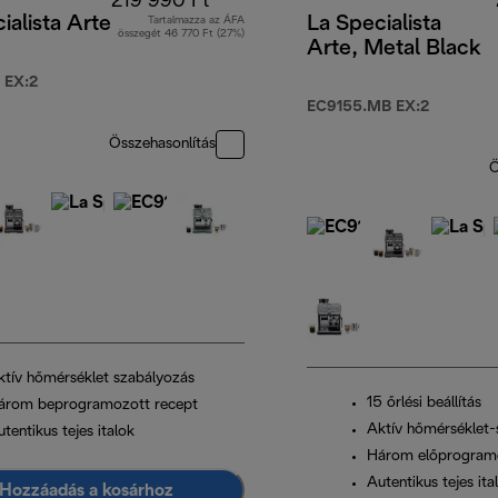
219 990 Ft
ialista Arte
La Specialista
Tartalmazza az ÁFA
összegét 46 770 Ft (27%)
Arte, Metal Black
 EX:2
t
EC9155.MB EX:2
Összehasonlítás
Ö
ktív hőmérséklet szabályozás
15 őrlési beállítás
árom beprogramozott recept
Aktív hőmérséklet-
tentikus tejes italok
Három előprogramo
Autentikus tejes ita
Hozzáadás a kosárhoz