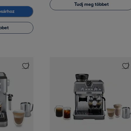
Tudj meg többet
osárhoz
bbet