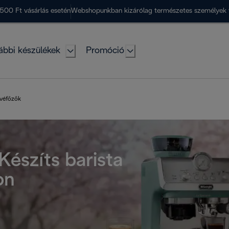
500 Ft vásárlás esetén
Webshopunkban kizárólag természetes személyek 
ábbi készülékek
Promóció
ávéfőzők
Készíts barista
on