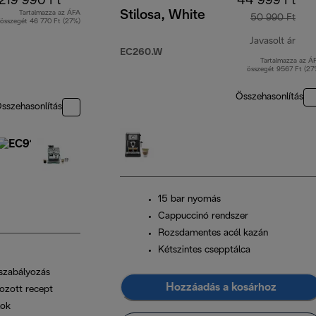
219 990 Ft
44 999 Ft
Stilosa, White
Tartalmazza az ÁFA
50 990 Ft
összegét 46 770 Ft (27%)
Javasolt ár
EC260.W
Tartalmazza az Á
ered
összegét 9567 Ft (27
Összehasonlítás
sszehasonlítás
15 bar nyomás
Cappuccinó rendszer
Rozsdamentes acél kazán
Kétszintes csepptálca
szabályozás
Hozzáadás a kosárhoz
zott recept
lok