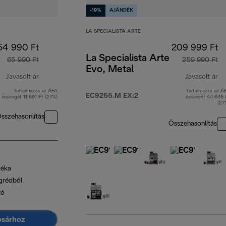
-19%
AJÁNDÉK
LA SPECIALISTA ARTE
54 990 Ft
209 999 Ft
La Specialista Arte
65 990 Ft
259 990 Ft
Evo, Metal
Javasolt ár
Javasolt ár
Tartalmazza az ÁFA
Tartalmazza az Á
eredeti ár 65 990 Ft
er
EC9255.M EX:2
összegét 11 691 Ft (27%)
összegét 44 645 
(27
sszehasonlítás
Összehasonlítás
téka
grédből
tó
osárhoz