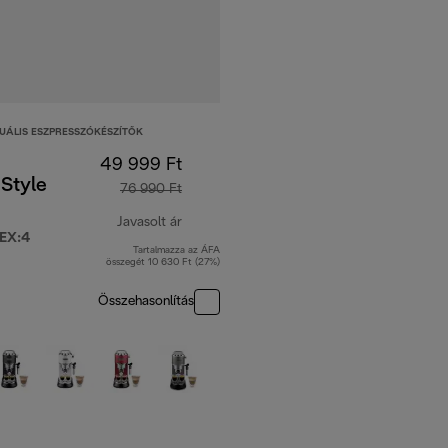
UÁLIS ESZPRESSZÓKÉSZÍTŐK
49 999 Ft
Style
76 990 Ft
Javasolt ár
EX:4
Tartalmazza az ÁFA
eredeti ár 76 990 Ft
összegét 10 630 Ft (27%)
Összehasonlítás