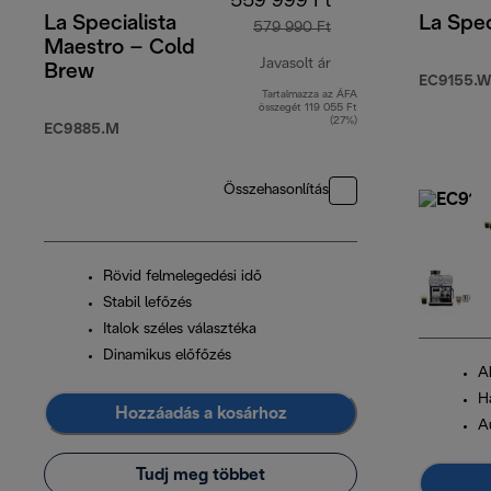
559 999 Ft
La Specialista
La Spec
579 990 Ft
Maestro – Cold
Javasolt ár
Brew
EC9155.W
Tartalmazza az ÁFA
eredeti ár 579 990 F
összegét 119 055 Ft
(27%)
EC9885.M
Összehasonlítás
Rövid felmelegedési idő
Stabil lefőzés
Italok széles választéka
Dinamikus előfőzés
A
H
Hozzáadás a kosárhoz
Au
Tudj meg többet