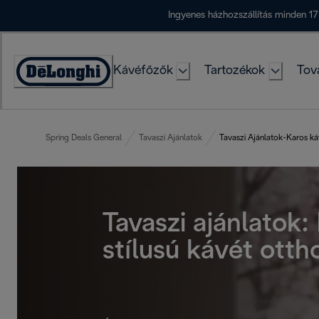
Skip
Ingyenes házhozszállítás minden 17
to
Content
Kávéfőzők
Tartozékok
Tov
Accessibility
Statement
Spring Deals General
Tavaszi Ajánlatok
Tavaszi Ajánlatok-Karos k
Tavaszi ajánlatok: 
stílusú kávét otth