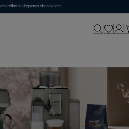
vásárolhatnak
Ingyenes visszaküldés