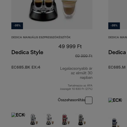
-35%
-35%
DEDICA MANUÁLIS ESZPRESSZÓKÉSZÍTŐK
DEDICA MAN
49 999 Ft
Dedica Style
Dedica 
69 999 Ft
EC685.BK EX:4
EC685.M 
Legalacsonyabb ár
az elmúlt 30
napban
Tartalmazza az ÁFA
összegét 10 630 Ft (27%)
Összehasonlítás