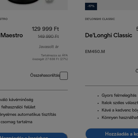
-17%
STRO
DE'LONGHI CLASSIC
129 999 Ft
 Maestro
De'Longhi Classic
149 990 Ft
Javasolt ár
EM450.M
Tartalmazza az ÁFA
eredeti ár 149 990 Ft
összegét 27 638 Ft (27%)
Ö
Összehasonlítás
Gyors felmelegítés
iváló kávéminőség
Italok széles válasz
 felhasználói felület
Kávé a kedvenc bö
ényelmes automatikus tisztítás
Könnyen használha
 csomag tartalma
Hozzáadás a k