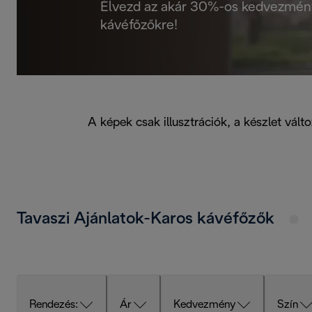
Élvezd az akár 30%-os kedvezményt
kávéfőzőkre!
A képek csak illusztrációk, a készlet vá
Tavaszi Ajánlatok-Karos kávéfőzők
Rendezés:
Ár
Kedvezmény
Szín