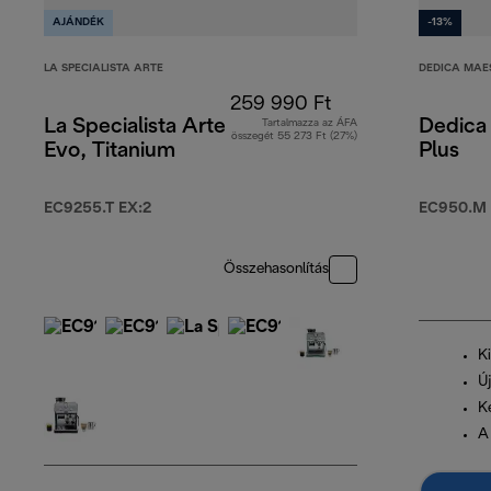
AJÁNDÉK
-13%
LA SPECIALISTA ARTE
DEDICA MAE
259 990 Ft
La Specialista Arte
Dedica
Tartalmazza az ÁFA
összegét 55 273 Ft (27%)
Evo, Titanium
Plus
EC9255.T EX:2
EC950.M
Összehasonlítás
K
Új
K
A