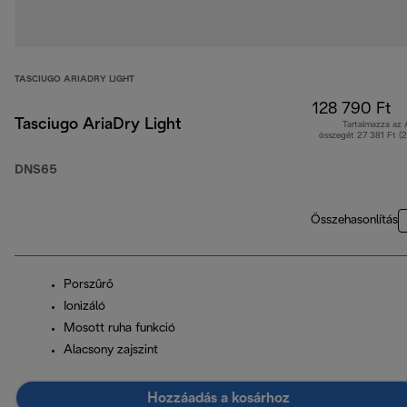
TASCIUGO ARIADRY LIGHT
128 790 Ft
Tasciugo AriaDry Light
Tartalmazza az
összegét 27 381 Ft (
DNS65
Összehasonlítás
Porszűrő
Ionizáló
Mosott ruha funkció
Alacsony zajszint
Hozzáadás a kosárhoz