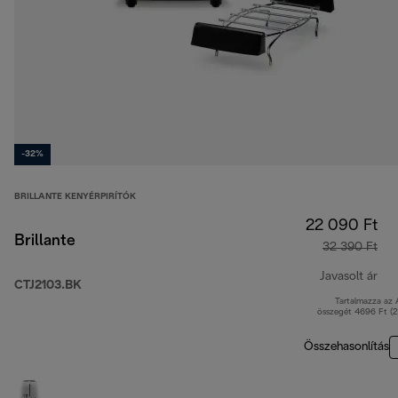
-32%
BRILLANTE KENYÉRPIRÍTÓK
22 090 Ft
Brillante
32 390 Ft
Javasolt ár
CTJ2103.BK
Tartalmazza az
ere
összegét 4696 Ft (
Összehasonlítás