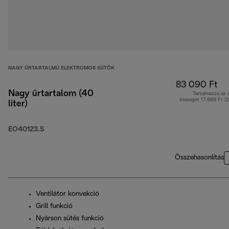
NAGY ŰRTARTALMÚ ELEKTROMOS SÜTŐK
83 090 Ft
Nagy űrtartalom (40
Tartalmazza az
összegét 17 665 Ft (
liter)
EO40123.S
Összehasonlítás
Ventilátor konvekció
Grill funkció
Nyárson sütés funkció