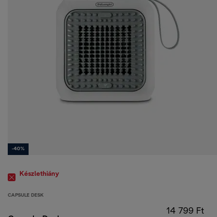
-40%
Készlethiány
CAPSULE DESK
14 799 Ft