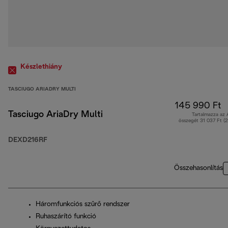
Készlethiány
TASCIUGO ARIADRY MULTI
145 990 Ft
Tasciugo AriaDry Multi
Tartalmazza az
összegét 31 037 Ft (
DEXD216RF
Összehasonlítás
Háromfunkciós szűrő rendszer
Ruhaszárító funkció