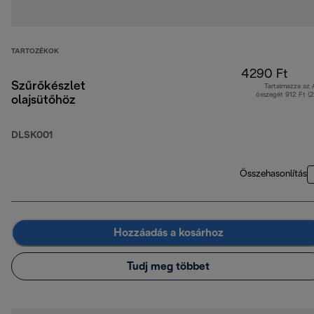
TARTOZÉKOK
4290 Ft
Szűrőkészlet
Tartalmazza az
összegét 912 Ft (
olajsütőhöz
DLSK001
Összehasonlítás
Hozzáadás a kosárhoz
Tudj meg többet