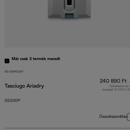
Már csak 3 termék maradt
DD SOROZAT
240 890 Ft
Tasciugo Ariadry
Tartalmazza az
összegét 51 213 Ft (
DD230P
Összehasonlítás