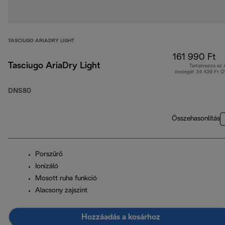
TASCIUGO ARIADRY LIGHT
161 990 Ft
Tasciugo AriaDry Light
Tartalmazza az
összegét 34 439 Ft (
DNS80
Összehasonlítás
Porszűrő
Ionizáló
Mosott ruha funkció
Alacsony zajszint
Hozzáadás a kosárhoz