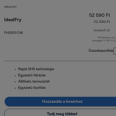
IDEALFRY
52 590 Ft
IdealFry
70 590 Ft
Javasolt ár
FH2101/1.W
Tartalmazza az
ere
összegét 11 181 Ft (
Összehasonlítás
Rapid SHS technológia
Egyszerű felrázás
Állítható termosztát
Egyszerű tisztítás
Hozzáadás a kosárhoz
Tudj meg többet