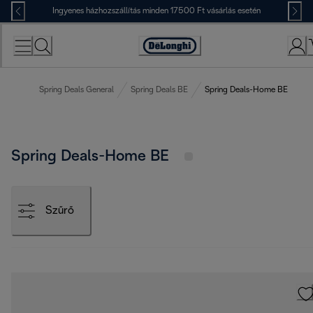
Skip
Ingyenes házhozszállítás minden 17500 Ft vásárlás esetén
to
Content
Accessibility
Statement
Spring Deals General
Spring Deals BE
Spring Deals-Home BE
Spring Deals-Home BE
Szűrő