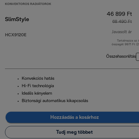
KONVEKTOROS RADIÁTOROK
46 899 Ft
SlimStyle
68 490 Ft
Javasolt ár
HCX9120E
Tartalmazza az
ere
összegét 9971 Ft (
Összehasonlítás
Konvekciós hatás
Hi-Fi technológia
Ideális kényelem
Biztonsági automatikus kikapcsolás
Hozzáadás a kosárhoz
Tudj meg többet