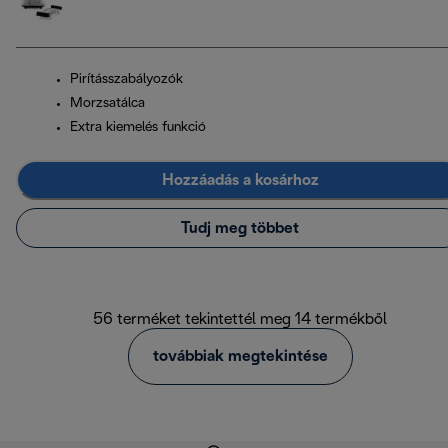
Pirításszabályozók
Morzsatálca
Extra kiemelés funkció
Hozzáadás a kosárhoz
Tudj meg többet
56 terméket tekintettél meg 14 termékből
továbbiak megtekintése