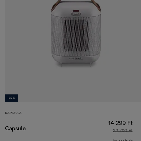
-37%
KAPSZULA
14 299 Ft
Capsule
22 790 Ft