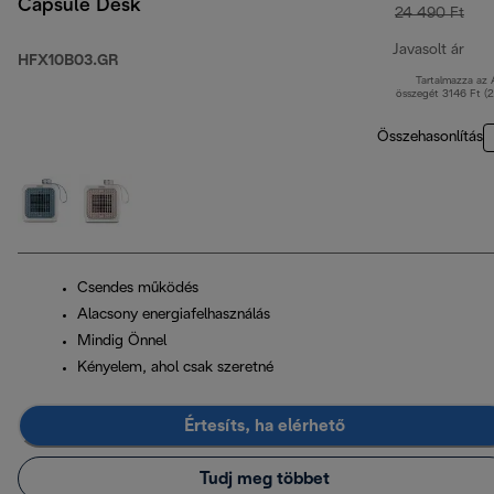
Capsule Desk
24 490 Ft
Javasolt ár
HFX10B03.GR
Tartalmazza az
ere
összegét 3146 Ft (
Összehasonlítás
Csendes működés
Alacsony energiafelhasználás
Mindig Önnel
Kényelem, ahol csak szeretné
Értesíts, ha elérhető
Tudj meg többet