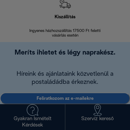
Kiszállítás
V
Ingyenes házhozszállítás 17500 Ft feletti
Visszak
vásárlás esetén
Meríts ihletet és légy naprakész.
Híreink és ajánlataink közvetlenül a
postaládádba érkeznek.
Feliratkozom az e-mailekre
Gyakran Ismételt
Szervíz kereső
Kérdések