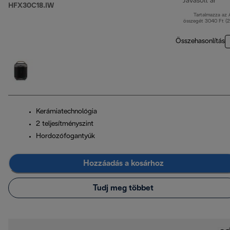
Javasolt ár
HFX30C18.IW
Tartalmazza az
ered
összegét 3040 Ft (
Összehasonlítás
Kerámiatechnológia
2 teljesítményszint
Hordozófogantyúk
Hozzáadás a kosárhoz
Tudj meg többet