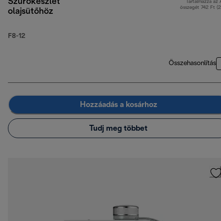
Szűrőkészlet
Tartalmazza az
összegét 742 Ft (
olajsütőhöz
F8-12
Összehasonlítás
Hozzáadás a kosárhoz
Tudj meg többet