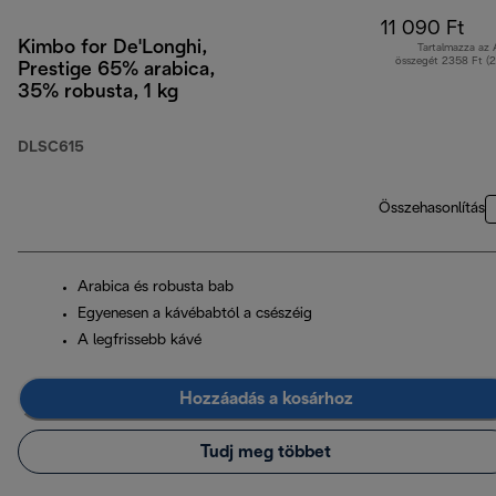
11 090 Ft
Kimbo for De'Longhi,
Tartalmazza az
összegét 2358 Ft (
Prestige 65% arabica,
35% robusta, 1 kg
DLSC615
Összehasonlítás
Arabica és robusta bab
Egyenesen a kávébabtól a csészéig
A legfrissebb kávé
Hozzáadás a kosárhoz
Tudj meg többet