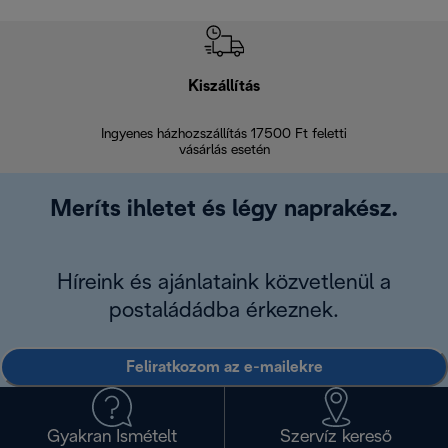
Kiszállítás
V
Ingyenes házhozszállítás 17500 Ft feletti
Visszak
vásárlás esetén
Meríts ihletet és légy naprakész.
Híreink és ajánlataink közvetlenül a
postaládádba érkeznek.
Feliratkozom az e-mailekre
Gyakran Ismételt
Szervíz kereső