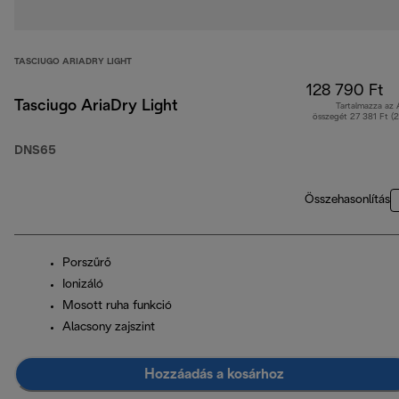
TASCIUGO ARIADRY LIGHT
128 790 Ft
Tasciugo AriaDry Light
Tartalmazza az
összegét 27 381 Ft (
DNS65
Összehasonlítás
Porszűrő
Ionizáló
Mosott ruha funkció
Alacsony zajszint
Hozzáadás a kosárhoz