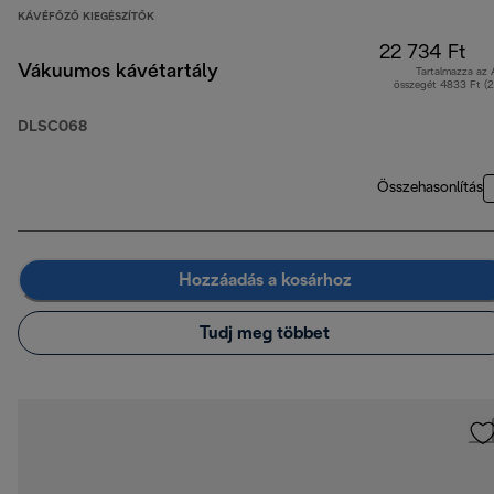
KÁVÉFŐZŐ KIEGÉSZÍTŐK
22 734 Ft
Vákuumos kávétartály
Tartalmazza az
összegét 4833 Ft (
DLSC068
Összehasonlítás
Hozzáadás a kosárhoz
Tudj meg többet