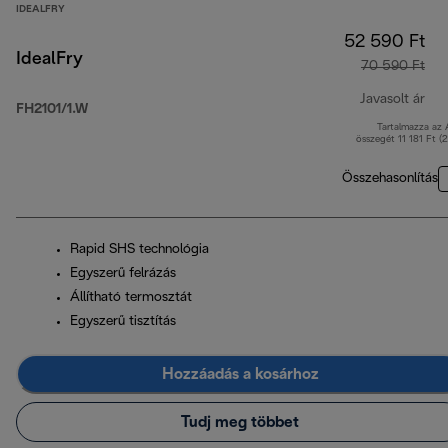
IDEALFRY
52 590 Ft
IdealFry
70 590 Ft
Javasolt ár
FH2101/1.W
Tartalmazza az
ere
összegét 11 181 Ft (
Összehasonlítás
Rapid SHS technológia
Egyszerű felrázás
Állítható termosztát
Egyszerű tisztítás
Hozzáadás a kosárhoz
Tudj meg többet