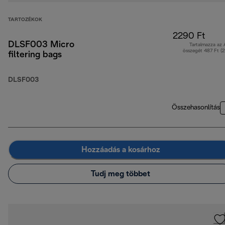
TARTOZÉKOK
2290 Ft
DLSF003 Micro
Tartalmazza az
összegét 487 Ft (
filtering bags
DLSF003
Összehasonlítás
Hozzáadás a kosárhoz
Tudj meg többet