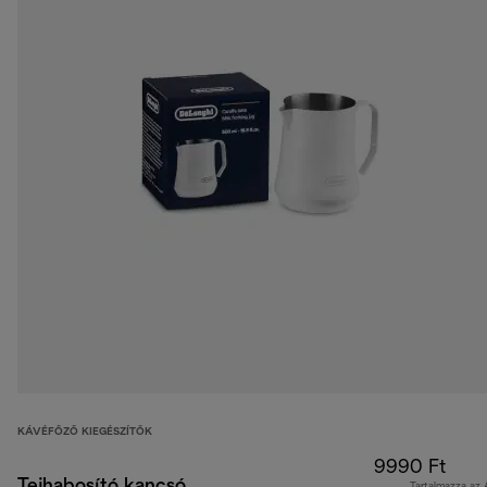
KÁVÉFŐZŐ KIEGÉSZÍTŐK
9990 Ft
Tejhabosító kancsó,
Tartalmazza az