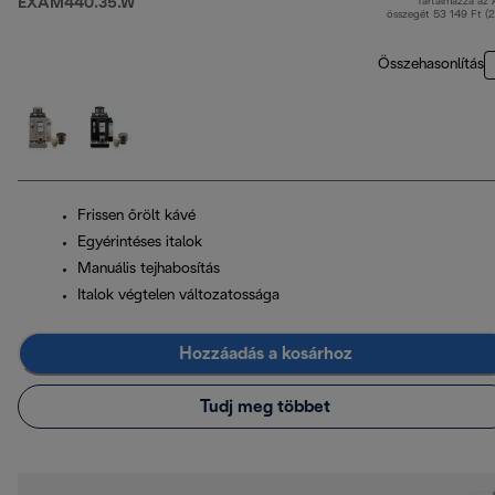
EXAM440.35.W
Tartalmazza az
e
összegét 53 149 Ft (
Összehasonlítás
Frissen őrölt kávé
Egyérintéses italok
Manuális tejhabosítás
Italok végtelen változatossága
Hozzáadás a kosárhoz
Tudj meg többet