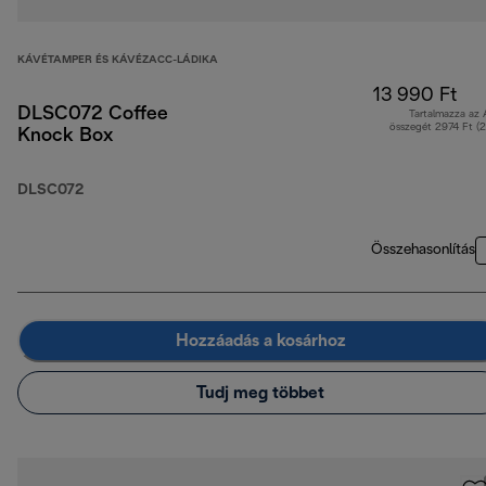
KÁVÉTAMPER ÉS KÁVÉZACC-LÁDIKA
13 990 Ft
DLSC072 Coffee
Tartalmazza az
összegét 2974 Ft (
Knock Box
DLSC072
Összehasonlítás
Hozzáadás a kosárhoz
Tudj meg többet