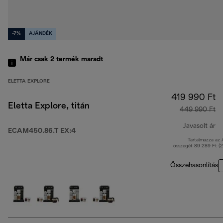
-7%
AJÁNDÉK
Már csak 2 termék maradt
ELETTA EXPLORE
419 990 Ft
Eletta Explore, titán
449 990 Ft
Javasolt ár
ECAM450.86.T EX:4
Tartalmazza az
er
összegét 89 289 Ft (
Összehasonlítás