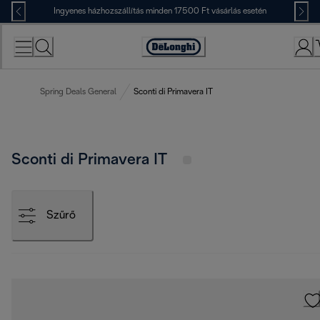
Skip
Ingyenes házhozszállítás minden 17500 Ft vásárlás esetén
to
Content
Accessibility
Statement
Spring Deals General
Sconti di Primavera IT
Sconti di Primavera IT
Szűrő