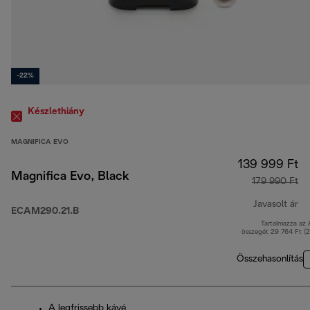
-22%
Készlethiány
MAGNIFICA EVO
139 999 Ft
Magnifica Evo, Black
179 990 Ft
Javasolt ár
ECAM290.21.B
Tartalmazza az
er
összegét 29 764 Ft (
Összehasonlítás
A legfrissebb kávé