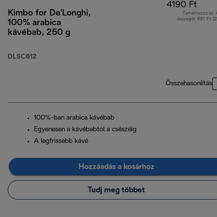
4190 Ft
Kimbo for De'Longhi,
Tartalmazza az
összegét 891 Ft (
100% arabica
kávébab, 250 g
DLSC612
Összehasonlítás
100%-ban arabica kávébab
Egyenesen a kávébabtól a csészéig
A legfrissebb kávé
Hozzáadás a kosárhoz
Tudj meg többet