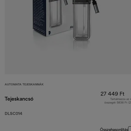
AUTOMATA TEJESKANNÁK
27 449 Ft
Tejeskancsó
Tartalmazza az
összegét 5836 Ft (
DLSC014
Összehasonlítás