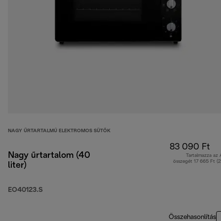
NAGY ŰRTARTALMÚ ELEKTROMOS SÜTŐK
83 090 Ft
Nagy űrtartalom (40
Tartalmazza az
összegét 17 665 Ft (
liter)
EO40123.S
Összehasonlítás