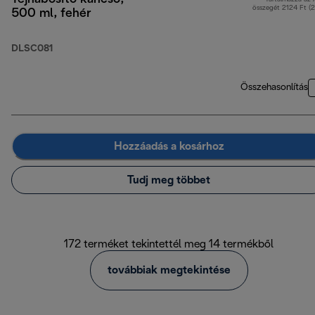
összegét 2124 Ft (
500 ml, fehér
DLSC081
Összehasonlítás
Hozzáadás a kosárhoz
Tudj meg többet
172 terméket tekintettél meg 14 termékből
továbbiak megtekintése