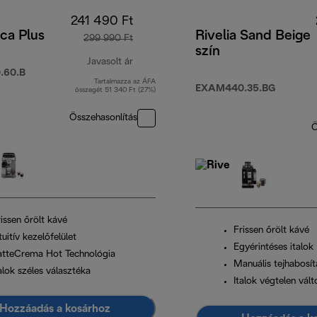
241 490 Ft
ca Plus
Rivelia Sand Beige
299 990 Ft
szín
Javasolt ár
.60.B
Tartalmazza az ÁFA
eredeti ár 299 990 Ft
EXAM440.35.BG
összegét 51 340 Ft (27%)
Összehasonlítás
Ö
issen őrölt kávé
Frissen őrölt kávé
tuitív kezelőfelület
Egyérintéses italok
atteCrema Hot Technológia
Manuális tejhabosít
alok széles választéka
Italok végtelen vál
Hozzáadás a kosárhoz