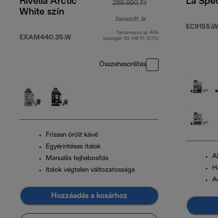
Rivelia Arctic
La Spec
269 990 Ft
White szín
Javasolt ár
EC9155.W
Tartalmazza az ÁFA
eredeti ár 269 990 F
EXAM440.35.W
összegét 53 149 Ft (27%)
Összehasonlítás
Frissen őrölt kávé
Egyérintéses italok
A
Manuális tejhabosítás
H
Italok végtelen változatossága
Au
Hozzáadás a kosárhoz