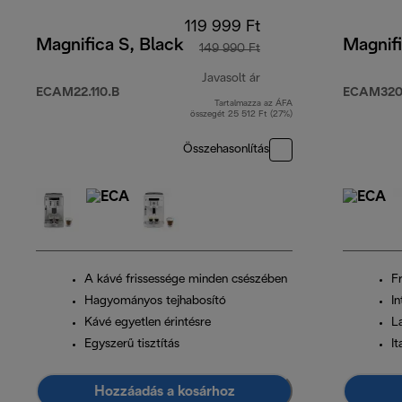
119 999 Ft
Magnifica S, Black
Magnifi
149 990 Ft
Javasolt ár
ECAM22.110.B
ECAM320
Tartalmazza az ÁFA
eredeti ár 149 990 Ft
összegét 25 512 Ft (27%)
Összehasonlítás
A kávé frissessége minden csészében
Fr
Hagyományos tejhabosító
In
Kávé egyetlen érintésre
L
Egyszerű tisztítás
It
Hozzáadás a kosárhoz