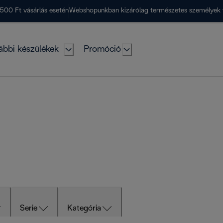
500 Ft vásárlás esetén
Webshopunkban kizárólag természetes személyek 
ábbi készülékek
Promóció
Serie
Kategória