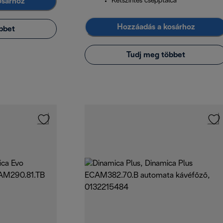
osárhoz
Kétszintes csepptálca
Hozzáadás a kosárhoz
bbet
Tudj meg többet