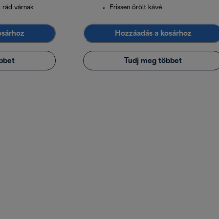
k rád várnak
Frissen őrölt kávé
osárhoz
Hozzáadás a kosárhoz
bbet
Tudj meg többet