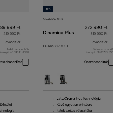
-15%
DINAMICA PLUS
189 999 Ft
272 990 Ft
Dinamica Plus
219 990 Ft
319 990 Ft
Javasolt ár
Javasolt ár
ECAM382.70.B
Tartalmazza az ÁFA
Tartalmazza az Á
eredeti ár 219 990 Ft
ere
összegét 40 393 Ft (27%)
összegét 58 037 Ft (27
sszehasonlítás
Összehasonlítás
LatteCrema Hot Technológia
őfelület
Kávé egyetlen érintésre
chnológia
Italok széles választéka