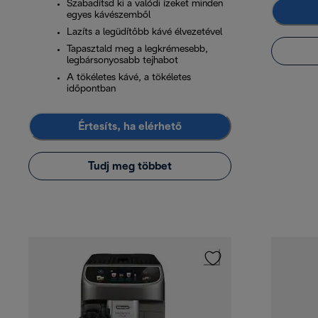
Szabadítsd ki a valódi ízeket minden
egyes kávészemből
Lazíts a legüdítőbb kávé élvezetével
Tapasztald meg a legkrémesebb,
legbársonyosabb tejhabot
A tökéletes kávé, a tökéletes
időpontban
Értesíts, ha elérhető
Tudj meg többet