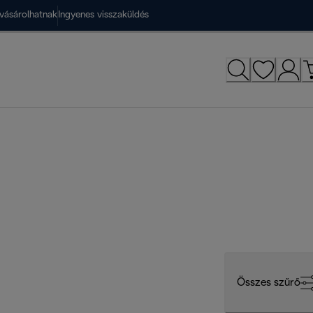
vásárolhatnak
Ingyenes visszaküldés
Összes szűrő