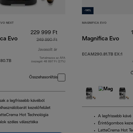
-14%
EVO NEXT
MAGNIFICA EVO
229 999 Ft
ica Evo
Magnifica Evo
249 990 Ft
Javasolt ár
ECAM290.81.TB EX:1
Tartalmazza az ÁFA
eredeti ár 249 990 Ft
80.TB
összegét 48 897 Ft (27%)
Ö
t
Összehasonlítás
sak a legfrissebb kávéból
elhasználóbarát kezelőfelület
atteCrema Hot Technológia
A legfrissebb kávé
alok széles választéka
Érintőgombos kezel
LatteCrema Hot Te