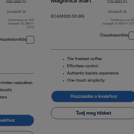
Magnifica Start
149 999 Ft
179 990 Ft
Javasolt ár
Javasolt ár
ECAM220.50.BG
Tartalmazza az ÁFA
Tartalmazza az Á
eredeti ár 149 999 Ft
ere
összegét 23 386 Ft
összegét 31 890 Ft (27
(27%)
Összehasonlítás
sszehasonlítás
The freshest coffee
Effortless control
Authentic barista experience
One-touch simplicity
 minden csészében
bosító
Hozzáadás a kosárhoz
ésre
Tudj meg többet
osárhoz