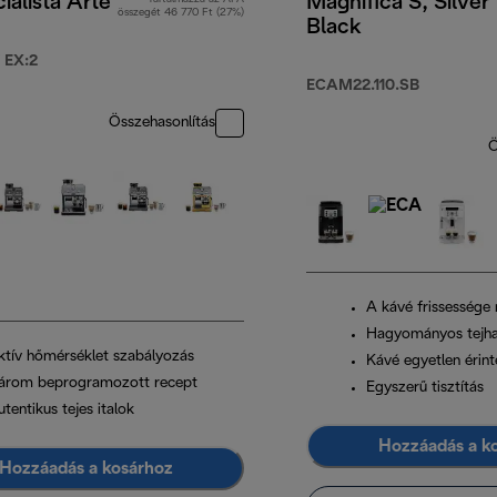
ialista Arte
Magnifica S, Silver
összegét 46 770 Ft (27%)
Black
 EX:2
t
ECAM22.110.SB
Összehasonlítás
Ö
A kávé frissessége
Hagyományos tejha
ktív hőmérséklet szabályozás
Kávé egyetlen érint
árom beprogramozott recept
Egyszerű tisztítás
tentikus tejes italok
Hozzáadás a k
Hozzáadás a kosárhoz