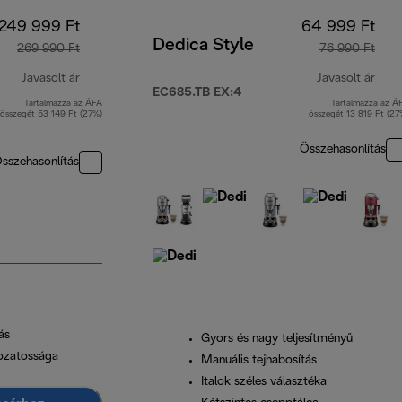
249 999 Ft
64 999 Ft
Dedica Style
269 990 Ft
76 990 Ft
Javasolt ár
Javasolt ár
EC685.TB EX:4
Tartalmazza az ÁFA
Tartalmazza az Á
eredeti ár 269 990 Ft
ered
összegét 53 149 Ft (27%)
összegét 13 819 Ft (27
Összehasonlítás
sszehasonlítás
ás
Gyors és nagy teljesítményű
tozatossága
Manuális tejhabosítás
Italok széles választéka