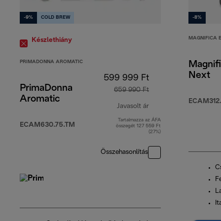
-9%
COLD BREW
-8%
MAGNIFICA 
Készlethiány
PRIMADONNA AROMATIC
Magnif
Next
599 999 Ft
PrimaDonna
659 990 Ft
Aromatic
ECAM312.
Javasolt ár
Tartalmazza az ÁFA
eredeti ár 659 990 F
ECAM630.75.TM
összegét 127 559 Ft
(27%)
Összehasonlítás
C
F
L
It