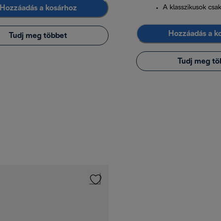
Hozzáadás a kosárhoz
A klasszikusok csa
Hozzáadás a k
Tudj meg többet
Tudj meg tö