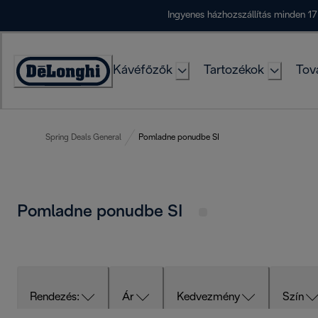
Skip
Ingyenes házhozszállítás minden 17
to
Content
Kávéfőzők
Tartozékok
Tov
Accessibility
Statement
Spring Deals General
Pomladne ponudbe SI
Pomladne ponudbe SI
Rendezés:
Ár
Kedvezmény
Szín