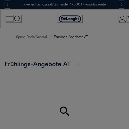
Skip
Ingyenes házhozszállítás minden 17500 Ft vásárlás esetén
to
Content
Accessibility
Statement
Spring Deals General
Frühlings-Angebote AT
Frühlings-Angebote AT