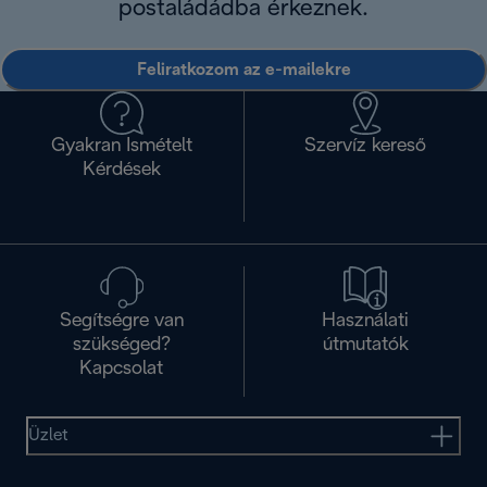
postaládádba érkeznek.
Feliratkozom az e-mailekre
Gyakran Ismételt
Szervíz kereső
Kérdések
Segítségre van
Használati
szükséged?
útmutatók
Kapcsolat
Üzlet