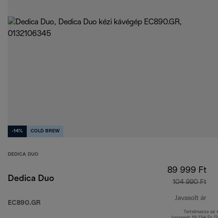
-14%
COLD BREW
DEDICA DUO
89 999 Ft
Dedica Duo
104 990 Ft
Javasolt ár
EC890.GR
Tartalmazza az
ere
összegét 19 134 Ft (