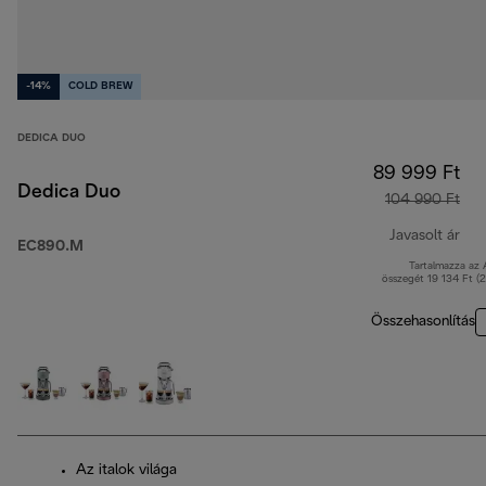
-14%
COLD BREW
DEDICA DUO
89 999 Ft
Dedica Duo
104 990 Ft
Javasolt ár
EC890.M
Tartalmazza az
ere
összegét 19 134 Ft (
Összehasonlítás
Az italok világa