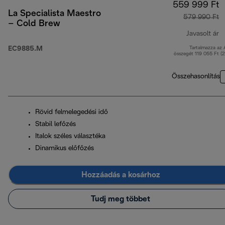
559 999 Ft
La Specialista Maestro
579 990 Ft
– Cold Brew
Javasolt ár
EC9885.M
Tartalmazza az
e
összegét 119 055 Ft (
Összehasonlítás
Rövid felmelegedési idő
Stabil lefőzés
Italok széles választéka
Dinamikus előfőzés
Hozzáadás a kosárhoz
Tudj meg többet