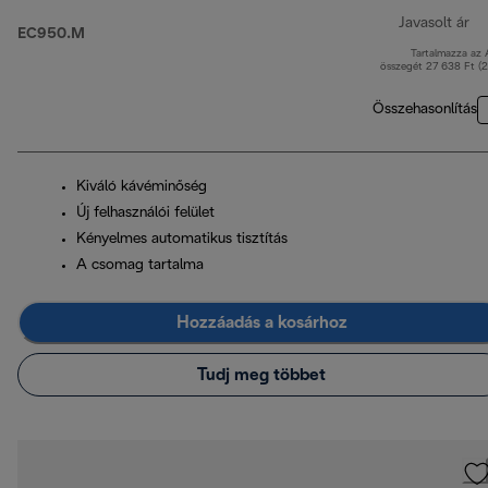
Javasolt ár
EC950.M
Tartalmazza az
er
összegét 27 638 Ft (
Összehasonlítás
Kiváló kávéminőség
Új felhasználói felület
Kényelmes automatikus tisztítás
A csomag tartalma
Hozzáadás a kosárhoz
Tudj meg többet