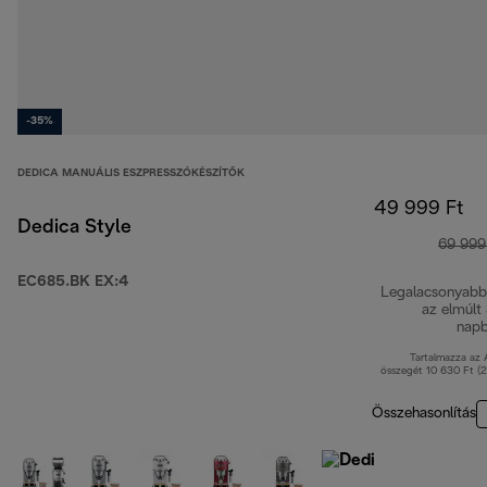
-35%
DEDICA MANUÁLIS ESZPRESSZÓKÉSZÍTŐK
49 999 Ft
Dedica Style
69 999
EC685.BK EX:4
Legalacsonyabb
az elmúlt
nap
Tartalmazza az
összegét 10 630 Ft (
Összehasonlítás