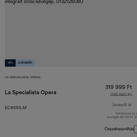
-6%
AJÁNDÉK
LA SPECIALISTA OPERA
319 999 Ft
La Specialista Opera
339 990 Ft
Javasolt ár
EC9555.M
Tartalmazza az
er
összegét 68 031 Ft (
Összehasonlítás