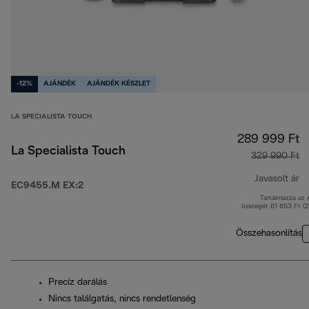
-12%
AJÁNDÉK
AJÁNDÉK KÉSZLET
LA SPECIALISTA TOUCH
289 999 Ft
La Specialista Touch
329 990 Ft
Javasolt ár
EC9455.M EX:2
Tartalmazza az
er
összegét 61 653 Ft (
Összehasonlítás
Precíz darálás
Nincs találgatás, nincs rendetlenség