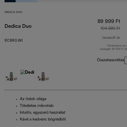
DEDICA DUO
89 999 Ft
Dedica Duo
104 990 Ft
Javasolt ár
EC890.WI
Tartalmazza az
ere
összegét 19 134 Ft (
Összehasonlítás
Az italok világa
Tökéletes mikrohab
Intuitív, egyszerű használat
Kávé a kedvenc bögrédből