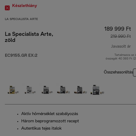
Készlethiány
LA SPECIALISTA ARTE
189 999 Ft
La Specialista Arte,
219 990 Ft
zöld
Javasolt ár
EC9155.GR EX:2
Tartalmazza az
er
összegét 40 393 Ft (
Összehasonlítás
Aktív hőmérséklet szabályozás
Három beprogramozott recept
Autentikus tejes italok