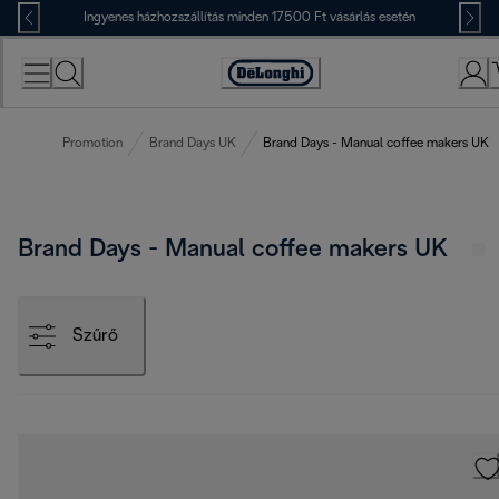
Skip
Ingyenes házhozszállítás minden 17500 Ft vásárlás esetén
to
Content
Accessibility
Statement
Promotion
Brand Days UK
Brand Days - Manual coffee makers UK
Brand Days - Manual coffee makers UK
Szűrő