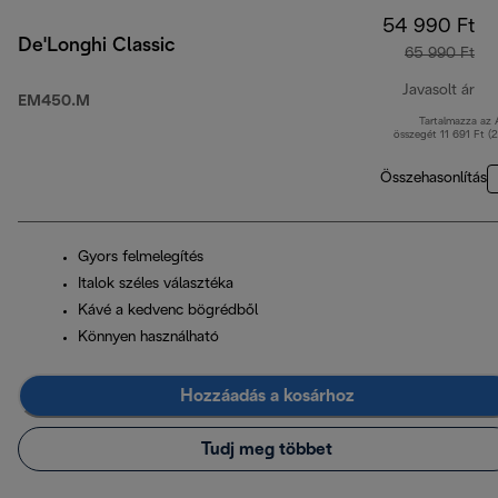
54 990 Ft
De'Longhi Classic
65 990 Ft
Javasolt ár
EM450.M
Tartalmazza az
ere
összegét 11 691 Ft (
Összehasonlítás
Gyors felmelegítés
Italok széles választéka
Kávé a kedvenc bögrédből
Könnyen használható
Hozzáadás a kosárhoz
Tudj meg többet