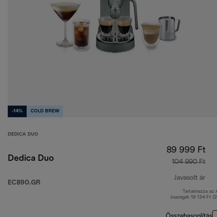
-14%
COLD BREW
DEDICA DUO
89 999 Ft
Dedica Duo
104 990 Ft
Javasolt ár
EC890.GR
Tartalmazza az
ere
összegét 19 134 Ft (
Összehasonlítás