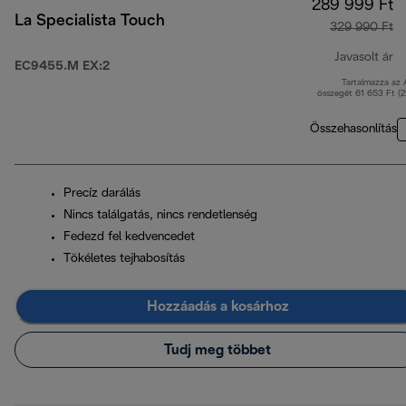
289 999 Ft
La Specialista Touch
329 990 Ft
Javasolt ár
EC9455.M EX:2
Tartalmazza az
er
összegét 61 653 Ft (
Összehasonlítás
Precíz darálás
Nincs találgatás, nincs rendetlenség
Fedezd fel kedvencedet
Tökéletes tejhabosítás
Hozzáadás a kosárhoz
Tudj meg többet