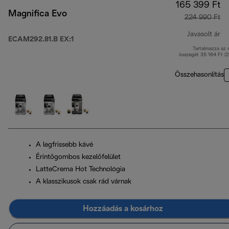
165 399 Ft
Magnifica Evo
224 990 Ft
Javasolt ár
ECAM292.81.B EX:1
Tartalmazza az
er
összegét 35 164 Ft (
Összehasonlítás
A legfrissebb kávé
Érintőgombos kezelőfelület
LatteCrema Hot Technológia
A klasszikusok csak rád várnak
Hozzáadás a kosárhoz