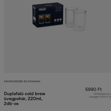
KÁVÉSCSÉSZÉK ÉS POHARAK
5990 Ft
Duplafalú cold brew
Tartalmazza az
összegét 1273 Ft (
üvegpohár, 220ml,
2db-os