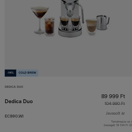
-14%
COLD BREW
DEDICA DUO
89 999 Ft
Dedica Duo
104 990 Ft
Javasolt ár
EC890.WI
Tartalmazza az
ere
összegét 19 134 Ft (