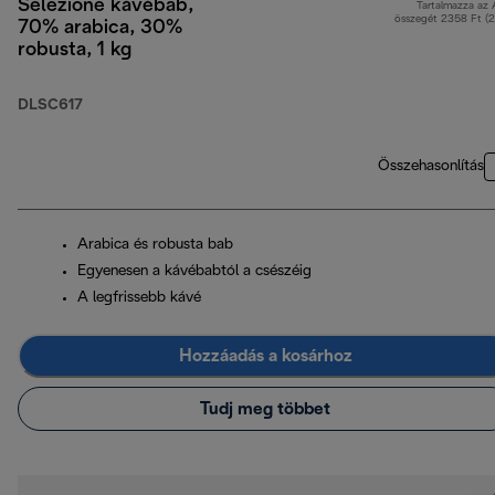
Selezione kávébab,
Tartalmazza az
összegét 2358 Ft (
70% arabica, 30%
robusta, 1 kg
DLSC617
Összehasonlítás
Arabica és robusta bab
Egyenesen a kávébabtól a csészéig
A legfrissebb kávé
Hozzáadás a kosárhoz
Tudj meg többet