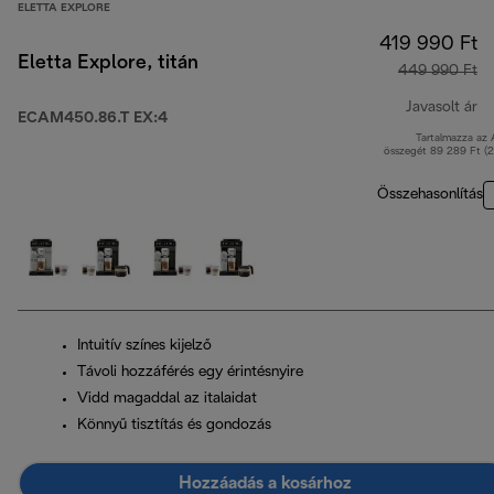
ELETTA EXPLORE
419 990 Ft
Eletta Explore, titán
449 990 Ft
Javasolt ár
ECAM450.86.T EX:4
Tartalmazza az
er
összegét 89 289 Ft (
Összehasonlítás
Intuitív színes kijelző
Távoli hozzáférés egy érintésnyire
Vidd magaddal az italaidat
Könnyű tisztítás és gondozás
Hozzáadás a kosárhoz