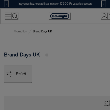
Skip
Ingyenes házhozszállítás minden 17500 Ft vásárlás esetén
to
Content
Accessibility
Statement
Promotion
Brand Days UK
Brand Days UK
Szűrő