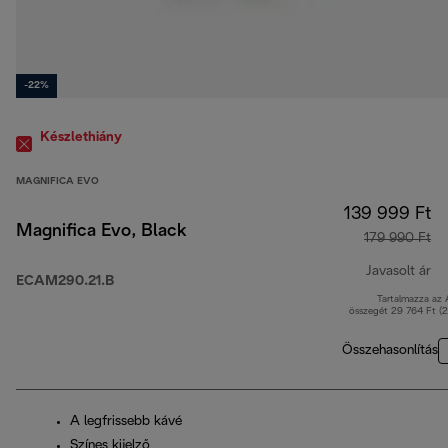
-22%
Készlethiány
MAGNIFICA EVO
139 999 Ft
Magnifica Evo, Black
179 990 Ft
Javasolt ár
ECAM290.21.B
Tartalmazza az
er
összegét 29 764 Ft (
Összehasonlítás
A legfrissebb kávé
Színes kijelző