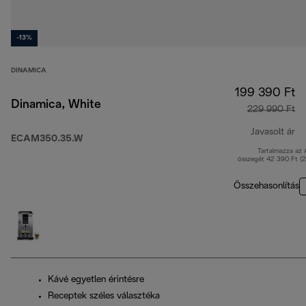
-13%
DINAMICA
199 390 Ft
Dinamica, White
229 990 Ft
Javasolt ár
ECAM350.35.W
Tartalmazza az
er
összegét 42 390 Ft (
Összehasonlítás
Kávé egyetlen érintésre
Receptek széles választéka