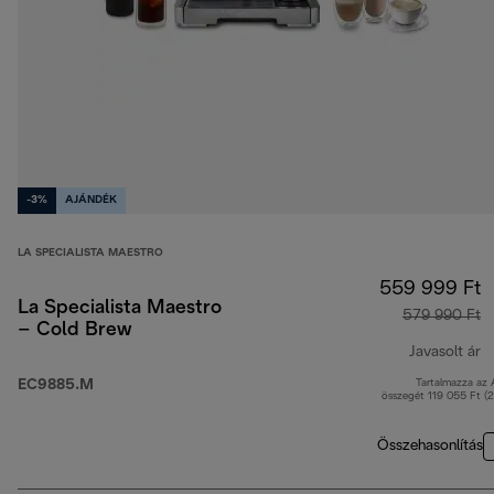
-3%
AJÁNDÉK
LA SPECIALISTA MAESTRO
559 999 Ft
La Specialista Maestro
579 990 Ft
– Cold Brew
Javasolt ár
EC9885.M
Tartalmazza az
e
összegét 119 055 Ft (
Összehasonlítás