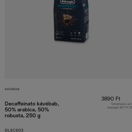
KÁVÉBAB
3890 Ft
Decaffeinato kávébab,
Tartalmazza az
összegét 827 Ft (
50% arabica, 50%
robusta, 250 g
DLSC603