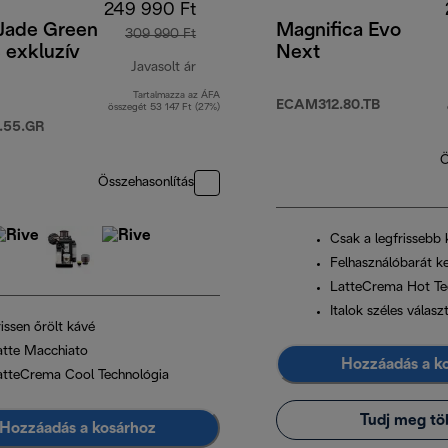
249 990 Ft
 Jade Green
Magnifica Evo
309 990 Ft
e exkluzív
Next
Javasolt ár
Tartalmazza az ÁFA
eredeti ár 309 990 Ft
ECAM312.80.TB
összegét 53 147 Ft (27%)
.55.GR
Ö
Összehasonlítás
Csak a legfrissebb
Felhasználóbarát ke
LatteCrema Hot Te
Italok széles válasz
issen őrölt kávé
atte Macchiato
Hozzáadás a k
atteCrema Cool Technológia
Tudj meg tö
Hozzáadás a kosárhoz