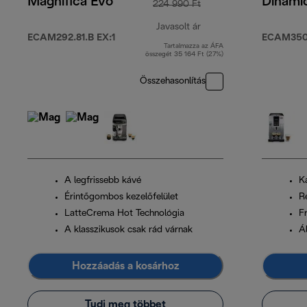
Magnifica Evo
Dinami
224 990 Ft
Javasolt ár
ECAM292.81.B EX:1
ECAM350
Tartalmazza az ÁFA
eredeti ár 224 990 Ft
összegét 35 164 Ft (27%)
Összehasonlítás
A legfrissebb kávé
K
Érintőgombos kezelőfelület
R
LatteCrema Hot Technológia
Fr
A klasszikusok csak rád várnak
Ál
Hozzáadás a kosárhoz
Tudj meg többet