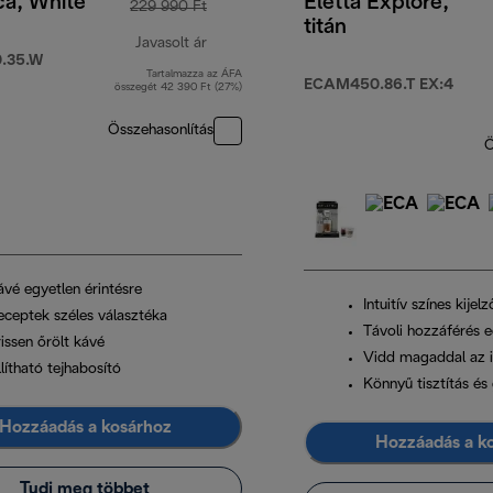
ca, White
Eletta Explore,
229 990 Ft
titán
Javasolt ár
.35.W
Tartalmazza az ÁFA
eredeti ár 229 990 Ft
ECAM450.86.T EX:4
összegét 42 390 Ft (27%)
Összehasonlítás
Ö
ávé egyetlen érintésre
Intuitív színes kijelz
eceptek széles választéka
Távoli hozzáférés e
issen őrölt kávé
Vidd magaddal az i
lítható tejhabosító
Könnyű tisztítás é
Hozzáadás a kosárhoz
Hozzáadás a k
Tudj meg többet