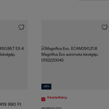
-22%
Készlethiány
419 990 Ft
MAGNIFICA EVO