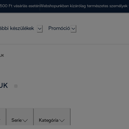
500 Ft vásárlás esetén
Webshopunkban kizárólag természetes személyek 
ábbi készülékek
Promóció
 UK
 UK
Serie
Kategória