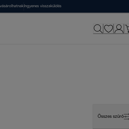
vásárolhatnak
Ingyenes visszaküldés
Összes szűrő