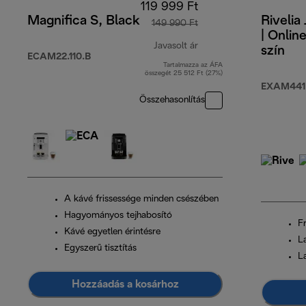
119 999 Ft
Magnifica S, Black
Rivelia
149 990 Ft
| Onlin
Javasolt ár
szín
ECAM22.110.B
Tartalmazza az ÁFA
eredeti ár 149 990 Ft
összegét 25 512 Ft (27%)
EXAM441
Összehasonlítás
A kávé frissessége minden csészében
Hagyományos tejhabosító
Fr
Kávé egyetlen érintésre
L
Egyszerű tisztítás
L
Hozzáadás a kosárhoz