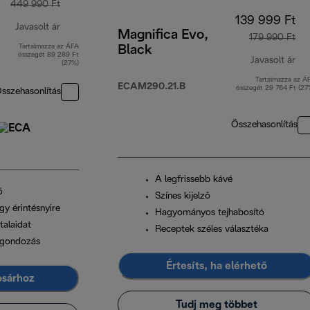
449 990 Ft
139 999 Ft
Javasolt ár
Magnifica Evo,
179 990 Ft
Tartalmazza az ÁFA
Black
eredeti ár 449 990 Ft
összegét 89 289 Ft
Javasolt ár
(27%)
Tartalmazza az Á
ere
ECAM290.21.B
összegét 29 764 Ft (27
sszehasonlítás
Összehasonlítás
A legfrissebb kávé
ő
Színes kijelző
gy érintésnyire
Hagyományos tejhabosító
talaidat
Receptek széles választéka
s gondozás
Értesíts, ha elérhető
osárhoz
Tudj meg többet