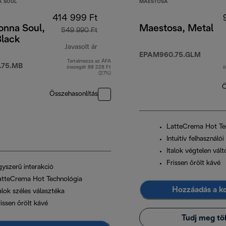
 SOUL
MAESTOSA
414 999 Ft
onna Soul,
Maestosa, Metal
549 990 Ft
Black
Javasolt ár
EPAM960.75.GLM
Tartalmazza az ÁFA
eredeti ár 549 990 Ft
.75.MB
összegét 88 228 Ft
ö
(27%)
Ö
Összehasonlítás
LatteCrema Hot Te
Intuitív felhasználói 
Italok végtelen vál
Frissen őrölt kávé
gyszerű interakció
atteCrema Hot Technológia
Hozzáadás a k
alok széles választéka
issen őrölt kávé
Tudj meg tö