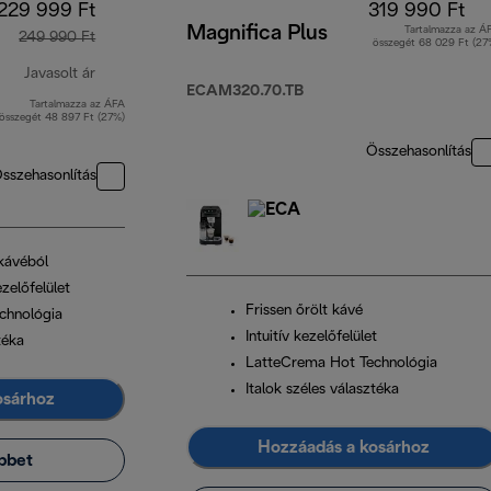
229 999 Ft
319 990 Ft
Magnifica Plus
Tartalmazza az Á
249 990 Ft
összegét 68 029 Ft (27
Javasolt ár
ECAM320.70.TB
Tartalmazza az ÁFA
eredeti ár 249 990 Ft
összegét 48 897 Ft (27%)
Összehasonlítás
sszehasonlítás
 kávéból
zelőfelület
Frissen őrölt kávé
chnológia
Intuitív kezelőfelület
téka
LatteCrema Hot Technológia
Italok széles választéka
osárhoz
Hozzáadás a kosárhoz
bbet