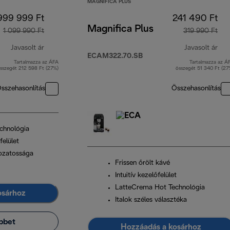
MAGNIFICA PLUS
999 999 Ft
241 490 Ft
Magnifica Plus
1 099 990 Ft
319 990 Ft
Javasolt ár
Javasolt ár
ECAM322.70.SB
Tartalmazza az ÁFA
Tartalmazza az Á
eredeti ár 1 099 990 Ft
ere
sszegét 212 598 Ft (27%)
összegét 51 340 Ft (27
sszehasonlítás
Összehasonlítás
chnológia
felület
tozatossága
Frissen őrölt kávé
Intuitív kezelőfelület
LatteCrema Hot Technológia
osárhoz
Italok széles választéka
bbet
Hozzáadás a kosárhoz