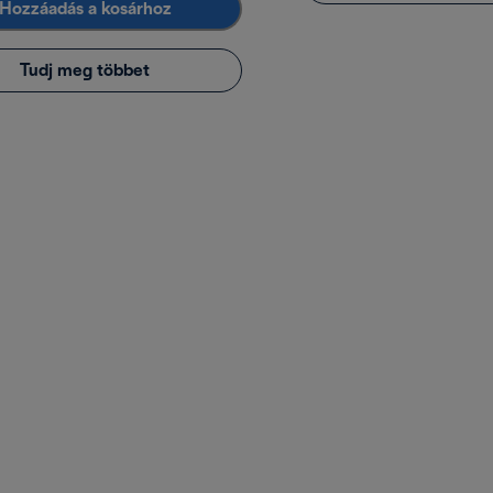
Hozzáadás a kosárhoz
Tudj meg többet