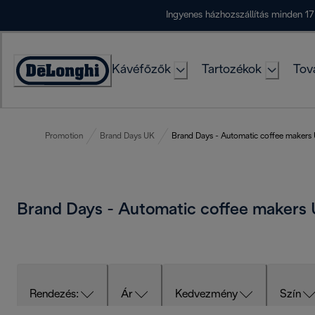
Skip
Ingyenes házhozszállítás minden 17
to
Content
Kávéfőzők
Tartozékok
Tov
Accessibility
Statement
Promotion
Brand Days UK
Brand Days - Automatic coffee makers
Brand Days - Automatic coffee makers
Rendezés:
Ár
Kedvezmény
Szín