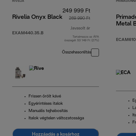
RIVELIA
PRIMADONNA
249 999 Ft
Rivelia Onyx Black
Primad
269 990 Ft
Metal 
Javasolt ár
EXAM440.35.B
Tartalmazza az ÁFA
eredeti ár 269 990 Ft
ECAM610
összegét 53 149 Ft (27%)
Összehasonlítás
Frissen őrölt kávé
E
Egyérintéses italok
L
Manuális tejhabosítás
It
Italok végtelen változatossága
Fr
Hozzáadás a kosárhoz