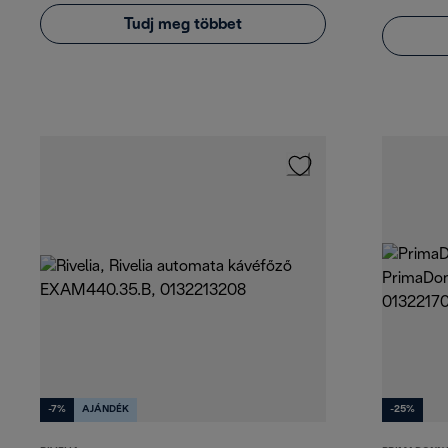
Tudj meg többet
-7%
AJÁNDÉK
-25%