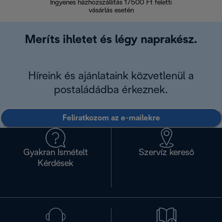
Ingyenes házhozszállítás 17500 Ft feletti
Visszak
vásárlás esetén
Meríts ihletet és légy naprakész.
Híreink és ajánlataink közvetlenül a
postaládádba érkeznek.
Feliratkozom az e-mailekre
Gyakran Ismételt
Szervíz kereső
Kérdések