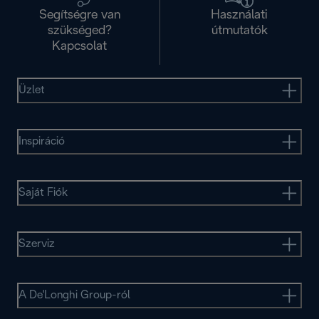
Segítségre van
Használati
szükséged?
útmutatók
Kapcsolat
Üzlet
Inspiráció
Saját Fiók
Szerviz
A De'Longhi Group-ról