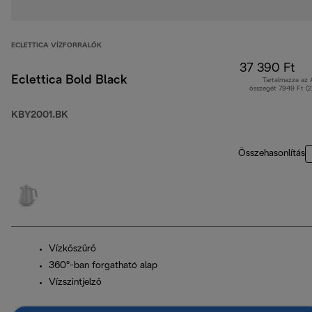
ECLETTICA VÍZFORRALÓK
37 390 Ft
Eclettica Bold Black
Tartalmazza az
összegét 7949 Ft (
KBY2001.BK
Összehasonlítás
Vízkőszűrő
360°-ban forgatható alap
Vízszintjelző