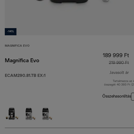
-14%
MAGNIFICA EVO
189 999 Ft
Magnifica Evo
219 990 Ft
Javasolt ár
ECAM290.81.TB EX:1
Tartalmazza az
er
összegét 40 393 Ft (
Összehasonlítás