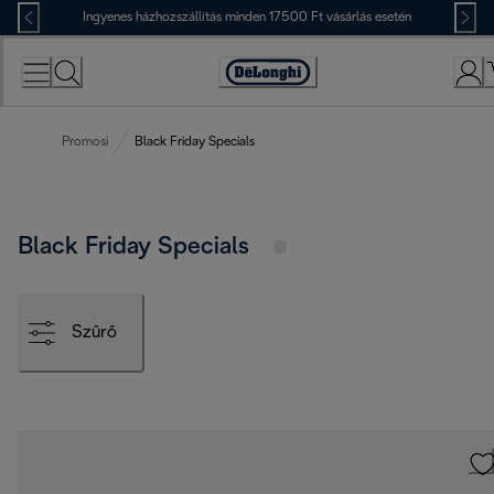
Skip
Ingyenes házhozszállítás minden 17500 Ft vásárlás esetén
to
Content
Accessibility
Statement
Promosi
Black Friday Specials
Black Friday Specials
Szűrő