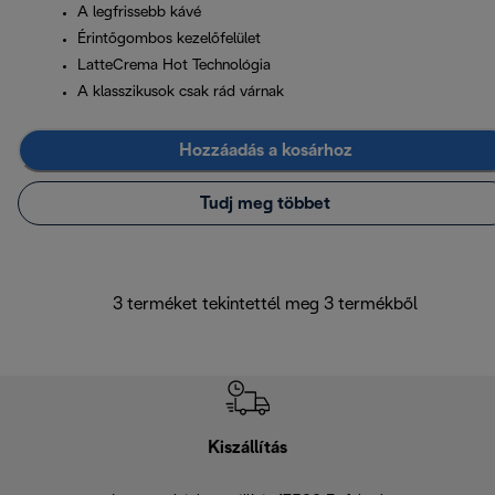
A legfrissebb kávé
Érintőgombos kezelőfelület
LatteCrema Hot Technológia
A klasszikusok csak rád várnak
Hozzáadás a kosárhoz
Tudj meg többet
3 terméket tekintettél meg 3 termékből
Kiszállítás
V