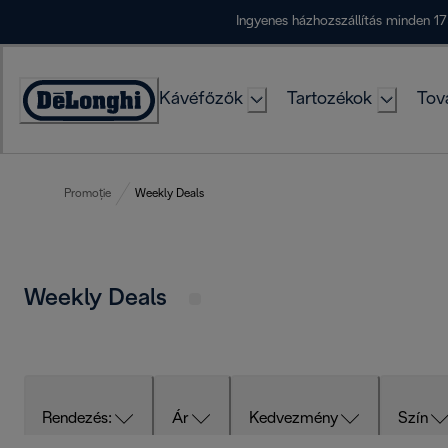
Skip
Ingyenes házhozszállítás minden 17
to
Content
Kávéfőzők
Tartozékok
Tov
Accessibility
Statement
Promoție
Weekly Deals
Weekly Deals
Rendezés:
Ár
Kedvezmény
Szín