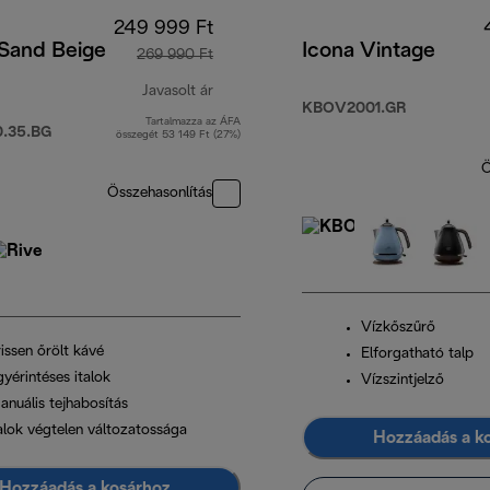
249 999 Ft
 Sand Beige
Icona Vintage
269 990 Ft
Javasolt ár
KBOV2001.GR
Tartalmazza az ÁFA
t
eredeti ár 269 990 Ft
.35.BG
összegét 53 149 Ft (27%)
Ö
Összehasonlítás
Vízkőszűrő
issen őrölt kávé
Elforgatható talp
yérintéses italok
Vízszintjelző
anuális tejhabosítás
talok végtelen változatossága
Hozzáadás a k
Hozzáadás a kosárhoz