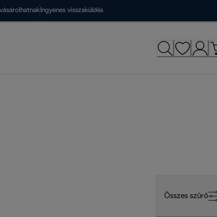
vásárolhatnak
Ingyenes visszaküldés
Összes szűrő