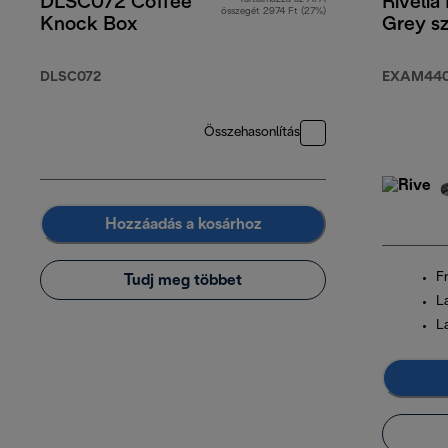
DLSC072 Coffee
Rivelia
összegét 2974 Ft (27%)
Knock Box
Grey sz
DLSC072
EXAM440
Összehasonlítás
Hozzáadás a kosárhoz
Fr
Tudj meg többet
L
L