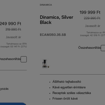
DINAMICA
199 999 Ft
Dinamica, Silver
229 990 Ft
Black
249 990 Ft
Javasolt ár
319 990 Ft
Tartalmazza az Á
er
ECAM350.35.SB
összegét 42 519 Ft (27
Javasolt ár
Tartalmazza az ÁFA
eredeti ár 319 990 Ft
összegét 53 147 Ft (27%)
Összehasonlítás
sszehasonlítás
Állítható tejhabosító
Kávé egyetlen érintésre
lyozás
Receptek széles választéka
Frissen őrölt kávé