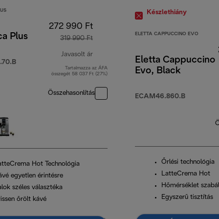
LUS
Készlethiány
272 990 Ft
ELETTA CAPPUCCINO EVO
ca Plus
319 990 Ft
Javasolt ár
Eletta Cappuccino
70.B
Tartalmazza az ÁFA
Evo, Black
eredeti ár 319 990 Ft
összegét 58 037 Ft (27%)
Összehasonlítás
ECAM46.860.B
Ö
Őrlési technológia
atteCrema Hot Technológia
LatteCrema Hot
ávé egyetlen érintésre
Hőmérséklet szabá
alok széles választéka
Egyszerű tisztítás
issen őrölt kávé