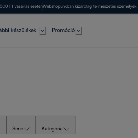
500 Ft vásárlás esetén
Webshopunkban kizárólag természetes személyek 
ábbi készülékek
Promóció
Serie
Kategória