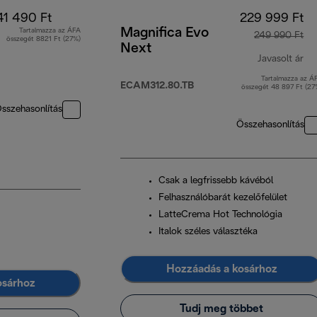
41 490 Ft
229 999 Ft
Magnifica Evo
Tartalmazza az ÁFA
249 990 Ft
összegét 8821 Ft (27%)
Next
Javasolt ár
Tartalmazza az Á
er
ECAM312.80.TB
összegét 48 897 Ft (27
sszehasonlítás
Összehasonlítás
Csak a legfrissebb kávéból
Felhasználóbarát kezelőfelület
LatteCrema Hot Technológia
Italok széles választéka
Hozzáadás a kosárhoz
osárhoz
Tudj meg többet