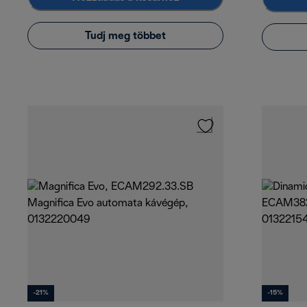
Tudj meg többet
-21%
-15%