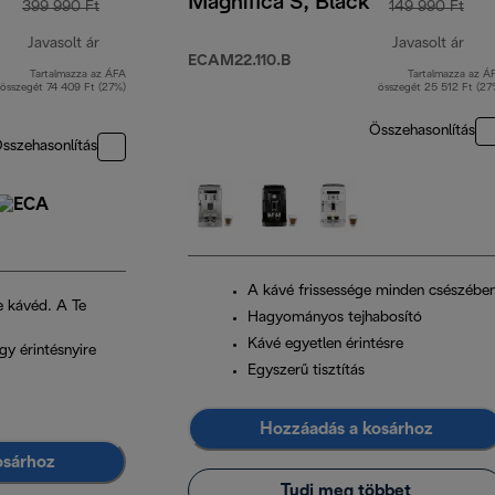
Magnifica S, Black
399 990 Ft
149 990 Ft
Javasolt ár
Javasolt ár
ECAM22.110.B
Tartalmazza az ÁFA
Tartalmazza az Á
eredeti ár 399 990 Ft
ered
összegét 74 409 Ft (27%)
összegét 25 512 Ft (27
Összehasonlítás
sszehasonlítás
A kávé frissessége minden csészébe
e kávéd. A Te
Hagyományos tejhabosító
Kávé egyetlen érintésre
gy érintésnyire
Egyszerű tisztítás
Hozzáadás a kosárhoz
osárhoz
Tudj meg többet