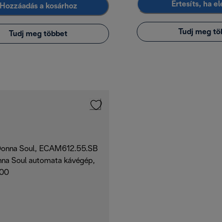
Értesíts, ha e
Hozzáadás a kosárhoz
Tudj meg tö
Tudj meg többet