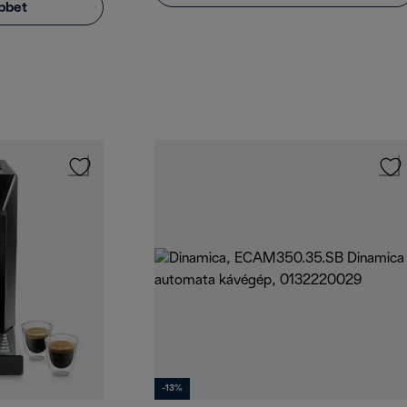
bbet
-13%