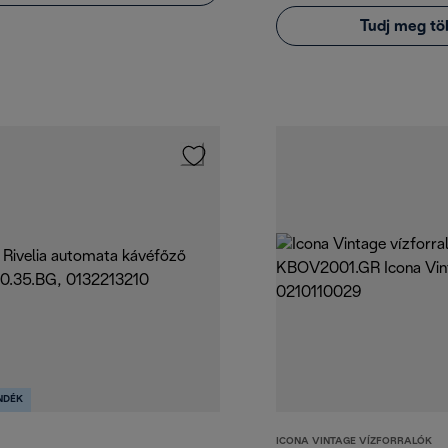
Tudj meg tö
NDÉK
ICONA VINTAGE VÍZFORRALÓK