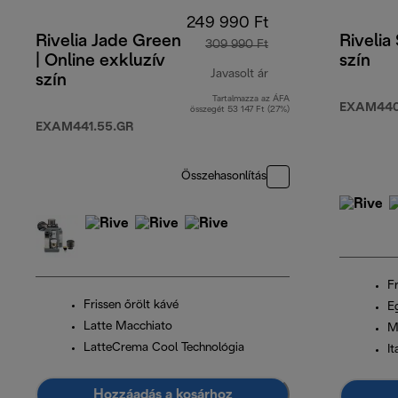
249 990 Ft
Rivelia Jade Green
Rivelia
309 990 Ft
| Online exkluzív
szín
Javasolt ár
szín
Tartalmazza az ÁFA
eredeti ár 309 990 F
EXAM440
összegét 53 147 Ft (27%)
EXAM441.55.GR
Összehasonlítás
Fr
Frissen őrölt kávé
Eg
Latte Macchiato
M
LatteCrema Cool Technológia
I
Hozzáadás a kosárhoz