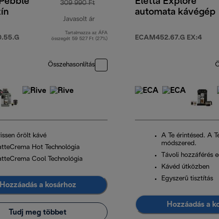
 Pebble
Eletta Explore
309 990 Ft
ín
automata kávégép
Javasolt ár
Tartalmazza az ÁFA
eredeti ár 309 990 Ft
.55.G
ECAM452.67.G EX:4
összegét 59 527 Ft (27%)
Összehasonlítás
Ö
issen őrölt kávé
A Te érintésed. A T
módszered.
atteCrema Hot Technológia
Távoli hozzáférés e
atteCrema Cool Technológia
Kávéd útközben
Egyszerű tisztítás
Hozzáadás a kosárhoz
Hozzáadás a k
Tudj meg többet