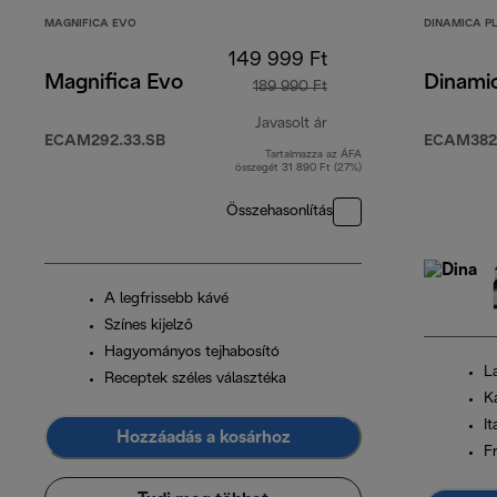
MAGNIFICA EVO
DINAMICA P
149 999 Ft
Magnifica Evo
Dinami
189 990 Ft
Javasolt ár
ECAM292.33.SB
ECAM382.
Tartalmazza az ÁFA
eredeti ár 189 990 Ft
összegét 31 890 Ft (27%)
Összehasonlítás
A legfrissebb kávé
Színes kijelző
Hagyományos tejhabosító
L
Receptek széles választéka
K
It
Hozzáadás a kosárhoz
Fr