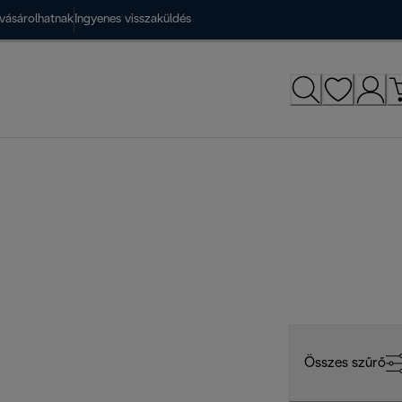
vásárolhatnak
Ingyenes visszaküldés
Összes szűrő