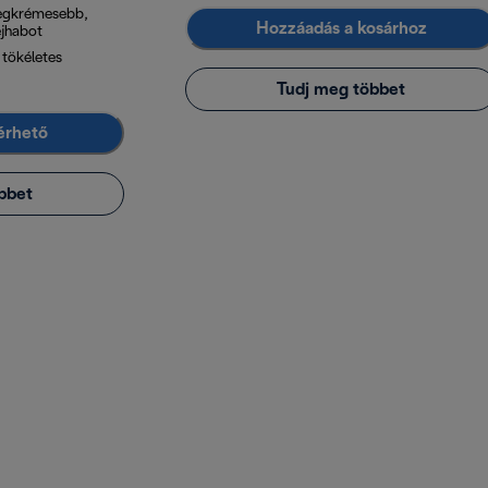
legkrémesebb,
Hozzáadás a kosárhoz
jhabot
 tökéletes
Tudj meg többet
lérhető
bbet