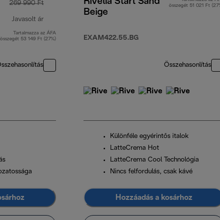
Rivelia Start Sand
269 990 Ft
összegét 51 021 Ft (27
Beige
Javasolt ár
Tartalmazza az ÁFA
eredeti ár 269 990 Ft
EXAM422.55.BG
összegét 53 149 Ft (27%)
sszehasonlítás
Összehasonlítás
Különféle egyérintős italok
LatteCrema Hot
ás
LatteCrema Cool Technológia
tozatossága
Nincs felfordulás, csak kávé
osárhoz
Hozzáadás a kosárhoz