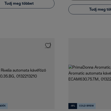
Tudj meg többet
Tudj meg tö
NDÉK
-9%
COLD BREW