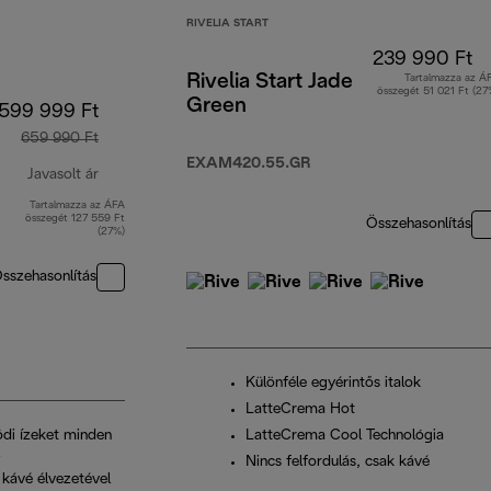
RIVELIA START
239 990 Ft
Rivelia Start Jade
Tartalmazza az Á
összegét 51 021 Ft (27
Green
599 999 Ft
659 990 Ft
EXAM420.55.GR
Javasolt ár
Tartalmazza az ÁFA
eredeti ár 659 990 Ft
összegét 127 559 Ft
Összehasonlítás
(27%)
sszehasonlítás
Különféle egyérintős italok
LatteCrema Hot
ódi ízeket minden
LatteCrema Cool Technológia
Nincs felfordulás, csak kávé
 kávé élvezetével