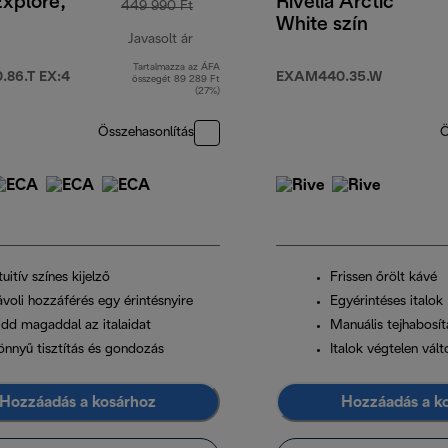
Explore,
Rivelia Arctic
449 990 Ft
White szín
Javasolt ár
Tartalmazza az ÁFA
t
eredeti ár 449 990 Ft
86.T EX:4
EXAM440.35.W
összegét 89 289 Ft
(27%)
Összehasonlítás
Ö
tuitív színes kijelző
Frissen őrölt kávé
ávoli hozzáférés egy érintésnyire
Egyérintéses italok
idd magaddal az italaidat
Manuális tejhabosít
önnyű tisztítás és gondozás
Italok végtelen vál
Hozzáadás a kosárhoz
Hozzáadás a k