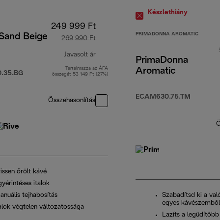
Készlethiány
249 999 Ft
PRIMADONNA AROMATIC
 Sand Beige
269 990 Ft
Javasolt ár
PrimaDonna
Tartalmazza az ÁFA
Aromatic
t
eredeti ár 269 990 Ft
.35.BG
összegét 53 149 Ft (27%)
ECAM630.75.TM
Összehasonlítás
Ö
issen őrölt kávé
yérintéses italok
anuális tejhabosítás
Szabadítsd ki a val
egyes kávészemből
talok végtelen változatossága
Lazíts a legüdítőbb