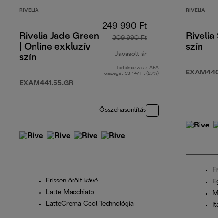
RIVELIA
RIVELIA
249 990 Ft
Rivelia Jade Green
Rivelia
309 990 Ft
| Online exkluzív
szín
Javasolt ár
szín
Tartalmazza az ÁFA
eredeti ár 309 990 F
EXAM440
összegét 53 147 Ft (27%)
EXAM441.55.GR
Összehasonlítás
Fr
Frissen őrölt kávé
Eg
Latte Macchiato
M
LatteCrema Cool Technológia
I