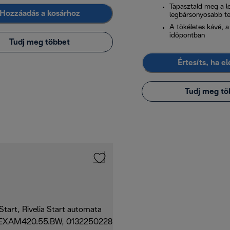
Tapasztald meg a 
Hozzáadás a kosárhoz
legbársonyosabb te
A tökéletes kávé, a
időpontban
Tudj meg többet
Értesíts, ha e
Tudj meg tö