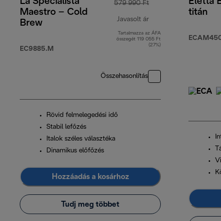
La Specialista
Eletta 
579 990 Ft
Maestro – Cold
titán
Javasolt ár
Brew
Tartalmazza az ÁFA
eredeti ár 579 990 F
ECAM450.
összegét 119 055 Ft
(27%)
EC9885.M
Összehasonlítás
Rövid felmelegedési idő
Stabil lefőzés
In
Italok széles választéka
T
Dinamikus előfőzés
V
K
Hozzáadás a kosárhoz
Tudj meg többet