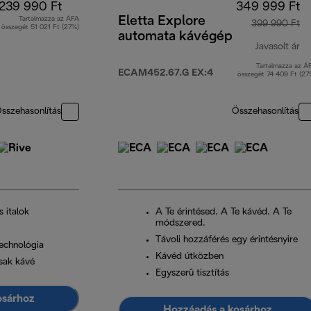
239 990 Ft
349 999 Ft
Eletta Explore
Tartalmazza az ÁFA
399 990 Ft
összegét 51 021 Ft (27%)
automata kávégép
Javasolt ár
Tartalmazza az Á
er
ECAM452.67.G EX:4
összegét 74 409 Ft (27
sszehasonlítás
Összehasonlítás
s italok
A Te érintésed. A Te kávéd. A Te
módszered.
Távoli hozzáférés egy érintésnyire
echnológia
Kávéd útközben
csak kávé
Egyszerű tisztítás
osárhoz
Hozzáadás a kosárhoz