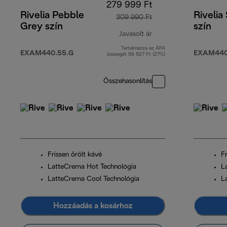
279 999 Ft
Rivelia Pebble
Rivelia
309 990 Ft
Grey szín
szín
Javasolt ár
Tartalmazza az ÁFA
eredeti ár 309 990 F
EXAM440.55.G
EXAM440
összegét 59 527 Ft (27%)
Összehasonlítás
Frissen őrölt kávé
Fr
LatteCrema Hot Technológia
L
LatteCrema Cool Technológia
L
Hozzáadás a kosárhoz