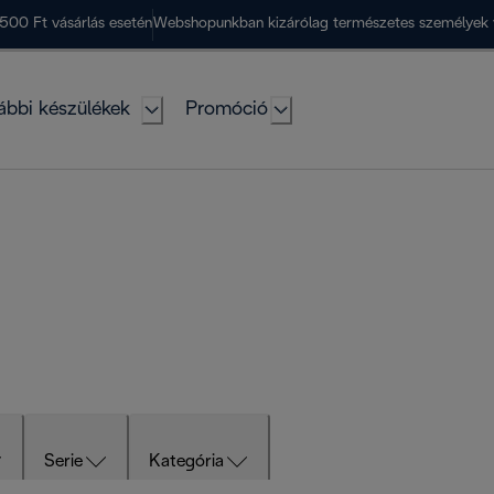
500 Ft vásárlás esetén
Webshopunkban kizárólag természetes személyek 
ábbi készülékek
Promóció
Serie
Kategória