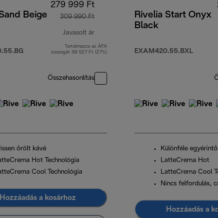
279 999 Ft
 Sand Beige
Rivelia Start Onyx
309 990 Ft
Black
Javasolt ár
Tartalmazza az ÁFA
t
eredeti ár 309 990 Ft
.55.BG
EXAM420.55.BXL
összegét 59 527 Ft (27%)
Összehasonlítás
Ö
issen őrölt kávé
Különféle egyérintő
atteCrema Hot Technológia
LatteCrema Hot
atteCrema Cool Technológia
LatteCrema Cool T
Nincs felfordulás, 
Hozzáadás a kosárhoz
Hozzáadás a k