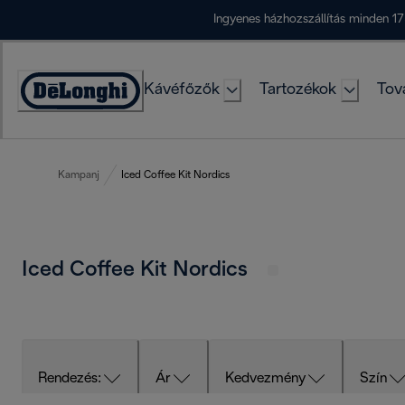
Skip
Ingyenes házhozszállítás minden 17
to
Content
Kávéfőzők
Tartozékok
Tov
Accessibility
Statement
Kampanj
Iced Coffee Kit Nordics
Iced Coffee Kit Nordics
Rendezés:
Ár
Kedvezmény
Szín