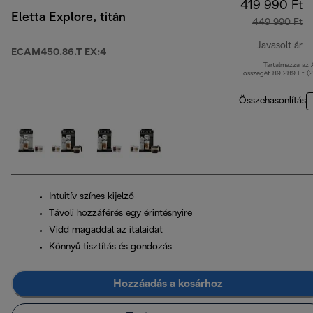
419 990 Ft
Eletta Explore, titán
449 990 Ft
Javasolt ár
ECAM450.86.T EX:4
Tartalmazza az
er
összegét 89 289 Ft (
Összehasonlítás
Intuitív színes kijelző
Távoli hozzáférés egy érintésnyire
Vidd magaddal az italaidat
Könnyű tisztítás és gondozás
Hozzáadás a kosárhoz