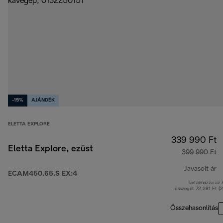
-15%
AJÁNDÉK
ELETTA EXPLORE
339 990 Ft
Eletta Explore, ezüst
399 990 Ft
Javasolt ár
ECAM450.65.S EX:4
Tartalmazza az
e
összegét 72 281 Ft (
Összehasonlítás