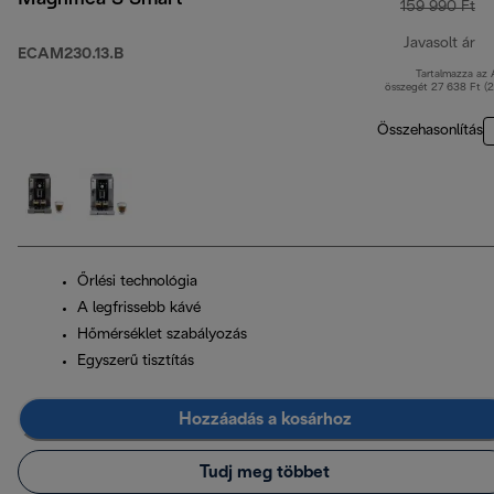
159 990 Ft
Javasolt ár
ECAM230.13.B
Tartalmazza az
er
összegét 27 638 Ft (
Összehasonlítás
Őrlési technológia
A legfrissebb kávé
Hőmérséklet szabályozás
Egyszerű tisztítás
Hozzáadás a kosárhoz
Tudj meg többet