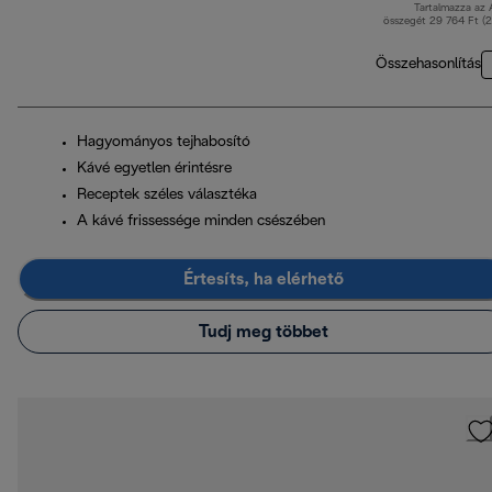
Tartalmazza az
er
összegét 29 764 Ft (
Összehasonlítás
Hagyományos tejhabosító
Kávé egyetlen érintésre
Receptek széles választéka
A kávé frissessége minden csészében
Értesíts, ha elérhető
Tudj meg többet