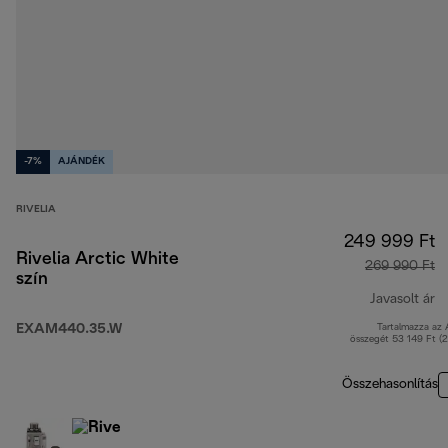
-7%
AJÁNDÉK
RIVELIA
249 999 Ft
Rivelia Arctic White
269 990 Ft
szín
Javasolt ár
EXAM440.35.W
Tartalmazza az
e
összegét 53 149 Ft (
Összehasonlítás