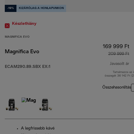
-19%
KIZÁRÓLAG A HONLAPUNKON
Készlethiány
MAGNIFICA EVO
169 999 Ft
Magnifica Evo
209 999 Ft
Javasolt ár
ECAM290.89.SBX EX:1
Tartalmazza az
er
összegét 36 142 Ft (
Összehasonlítás
A legfrissebb kávé