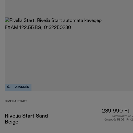
ÚJ
AJÁNDÉK
RIVELIA START
239 990 Ft
Rivelia Start Sand
Tartalmazza az
összegét 51 021 Ft (
Beige