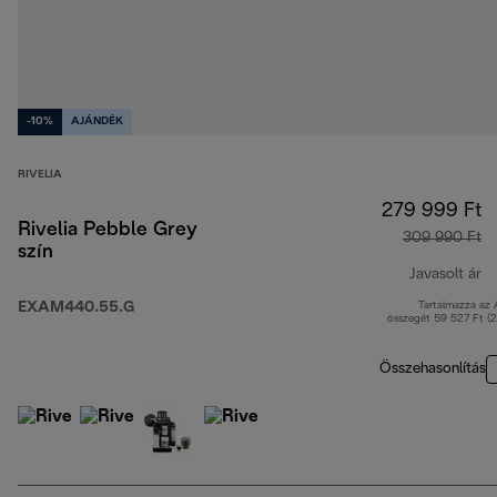
-10%
AJÁNDÉK
RIVELIA
279 999 Ft
Rivelia Pebble Grey
309 990 Ft
szín
Javasolt ár
EXAM440.55.G
Tartalmazza az
er
összegét 59 527 Ft (
Összehasonlítás