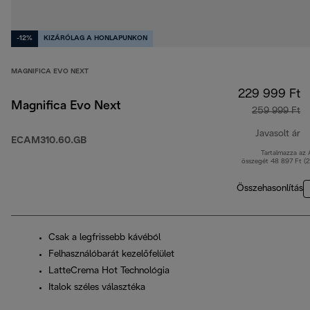
-12%
KIZÁRÓLAG A HONLAPUNKON
MAGNIFICA EVO NEXT
229 999 Ft
Magnifica Evo Next
259 999 Ft
Javasolt ár
ECAM310.60.GB
Tartalmazza az
er
összegét 48 897 Ft (
Összehasonlítás
Csak a legfrissebb kávéból
Felhasználóbarát kezelőfelület
LatteCrema Hot Technológia
Italok széles választéka