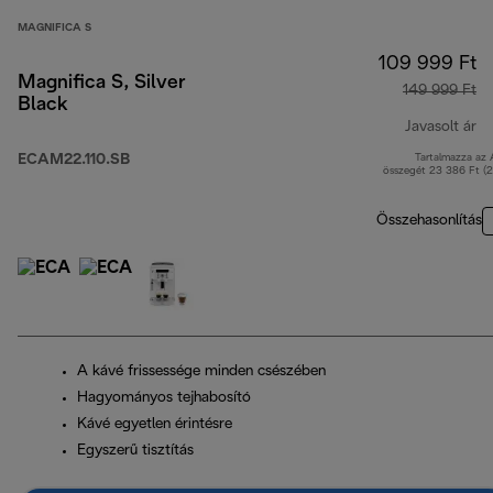
MAGNIFICA S
109 999 Ft
Magnifica S, Silver
149 999 Ft
Black
Javasolt ár
ECAM22.110.SB
Tartalmazza az
er
összegét 23 386 Ft (
Összehasonlítás
A kávé frissessége minden csészében
Hagyományos tejhabosító
Kávé egyetlen érintésre
Egyszerű tisztítás