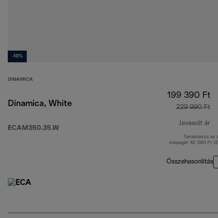
-13%
DINAMICA
199 390 Ft
Dinamica, White
229 990 Ft
Javasolt ár
ECAM350.35.W
Tartalmazza az
er
összegét 42 390 Ft (
Összehasonlítás