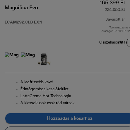
165 399 Ft
Magnifica Evo
224 990 Ft
Javasolt ár
ECAM292.81.B EX:1
Tartalmazza az
er
összegét 35 164 Ft (
Összehasonlítás
A legfrissebb kávé
Érintőgombos kezelőfelület
LatteCrema Hot Technológia
A klasszikusok csak rád várnak
Hozzáadás a kosárhoz