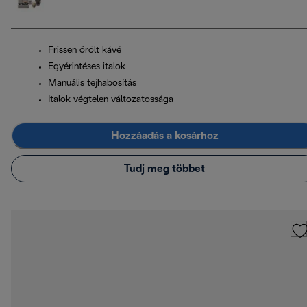
Frissen őrölt kávé
Egyérintéses italok
Manuális tejhabosítás
Italok végtelen változatossága
Hozzáadás a kosárhoz
Tudj meg többet