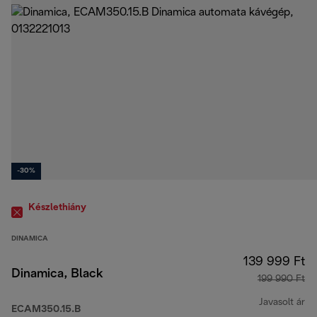
-30%
Készlethiány
DINAMICA
139 999 Ft
Dinamica, Black
199 990 Ft
Javasolt ár
ECAM350.15.B