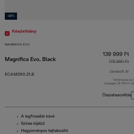
-22%
Készlethiány
MAGNIFICA EVO
139 999 Ft
Magnifica Evo, Black
179 990 Ft
Javasolt ár
ECAM290.21.B
Tartalmazza az
er
összegét 29 764 Ft (
Összehasonlítás
A legfrissebb kávé
Színes kijelző
Hagyományos tejhabosító