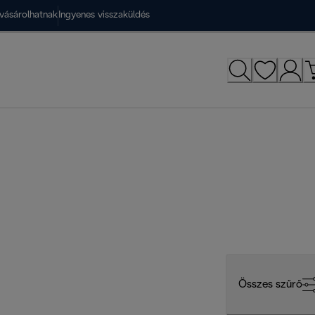
vásárolhatnak
Ingyenes visszaküldés
Összes szűrő