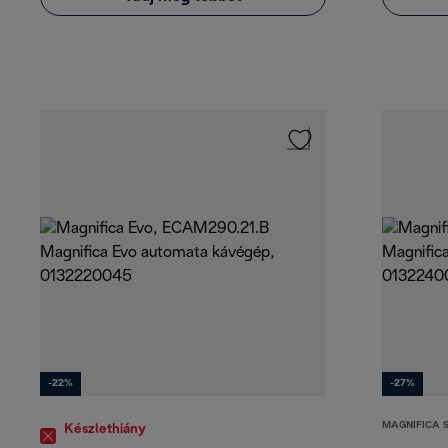
-22%
-27%
MAGNIFICA 
Készlethiány