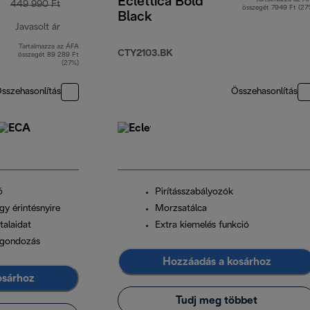
Eclettica Bold
449 990 Ft
összegét 7949 Ft (27
Black
Javasolt ár
Tartalmazza az ÁFA
eredeti ár 449 990 Ft
CTY2103.BK
összegét 89 289 Ft
(27%)
sszehasonlítás
Összehasonlítás
ő
Pirításszabályozók
gy érintésnyire
Morzsatálca
talaidat
Extra kiemelés funkció
s gondozás
Hozzáadás a kosárhoz
osárhoz
Tudj meg többet