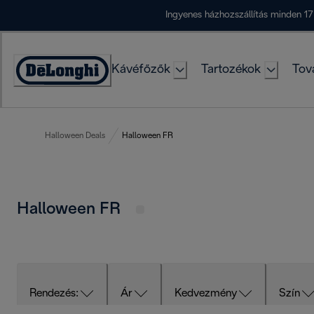
Skip
Ingyenes házhozszállítás minden 17
to
Content
Kávéfőzők
Tartozékok
Tov
Accessibility
Statement
Halloween Deals
Halloween FR
Halloween FR
Rendezés:
Ár
Kedvezmény
Szín