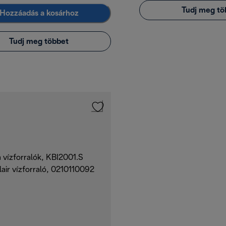
Tudj meg tö
Hozzáadás a kosárhoz
Tudj meg többet