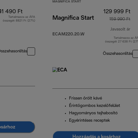
MAGNIFICA START
41 490 Ft
129 999 Ft
Magnifica Start
Tartalmazza az ÁFA
159 990 Ft
összegét 8821 Ft (27%)
Javasolt ár
ECAM220.20.W
Tartalmazza az Á
ere
összegét 27 638 Ft (27
sszehasonlítás
Összehasonlítás
Frissen őrölt kávé
Érintőgombos kezelőfelület
Hagyományos tejhabosító
Egyérintéses receptek
osárhoz
Hozzáadás a kosárhoz