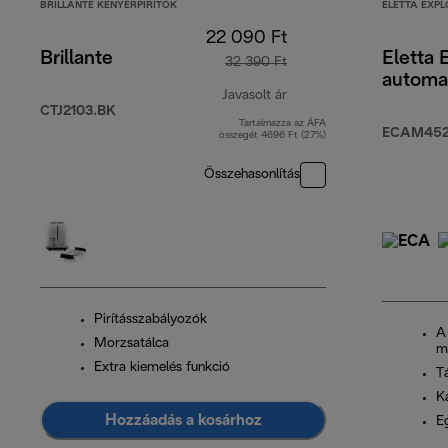
BRILLANTE KENYÉRPIRÍTÓK
ELETTA EXPL
22 090 Ft
Brillante
Eletta 
32 390 Ft
automa
Javasolt ár
CTJ2103.BK
Tartalmazza az ÁFA
eredeti ár 32 390 Ft
ECAM452.
összegét 4696 Ft (27%)
Összehasonlítás
Pirításszabályozók
A
Morzsatálca
m
Extra kiemelés funkció
T
K
Hozzáadás a kosárhoz
Eg