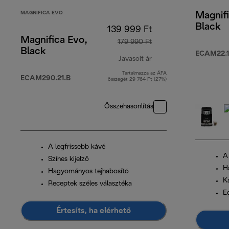
MAGNIFICA EVO
Magnifi
Black
139 999 Ft
Magnifica Evo,
179 990 Ft
Black
ECAM22.1
Javasolt ár
Tartalmazza az ÁFA
eredeti ár 179 990 Ft
ECAM290.21.B
összegét 29 764 Ft (27%)
Összehasonlítás
A legfrissebb kávé
A
Színes kijelző
H
Hagyományos tejhabosító
K
Receptek széles választéka
Eg
Értesíts, ha elérhető