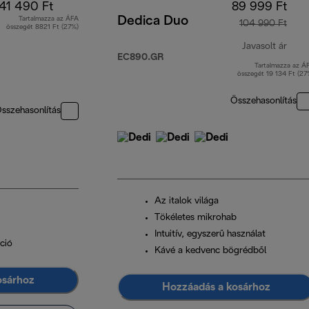
41 490 Ft
89 999 Ft
Dedica Duo
Tartalmazza az ÁFA
104 990 Ft
összegét 8821 Ft (27%)
Javasolt ár
EC890.GR
Tartalmazza az Á
ered
összegét 19 134 Ft (27
Összehasonlítás
sszehasonlítás
Az italok világa
Tökéletes mikrohab
Intuitív, egyszerű használat
ció
Kávé a kedvenc bögrédből
osárhoz
Hozzáadás a kosárhoz