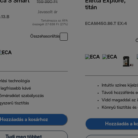
ica S Smart
Eletta Explore,
159 990 Ft
titán
Javasolt ár
13.B
Tartalmazza az ÁFA
eredeti ár 159 990 Ft
ECAM450.86.T EX:4
összegét 27 638 Ft (27%)
Összehasonlítás
Ö
rlési technológia
Intuitív színes kijelz
 legfrissebb kávé
Távoli hozzáférés e
őmérséklet szabályozás
Vidd magaddal az i
yszerű tisztítás
Könnyű tisztítás é
Hozzáadás a kosárhoz
Hozzáadás a k
Tudj meg többet