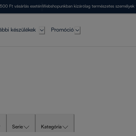
500 Ft vásárlás esetén
Webshopunkban kizárólag természetes személyek 
ábbi készülékek
Promóció
Serie
Kategória