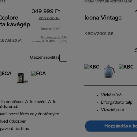
ORE
ICONA VINTAGE VÍZFORRALÓK
349 999 Ft
Explore
Icona Vintage
399 990 Ft
ta kávégép
Javasolt ár
KBOV2001.GR
Tartalmazza az ÁFA
eredeti ár 399 990 Ft
67.G EX:4
összegét 74 409 Ft (27%)
Ö
Összehasonlítás
Vízkőszűrő
 Te érintésed. A Te kávéd. A Te
Elforgatható talp
ódszered.
Vízszintjelző
ávoli hozzáférés egy érintésnyire
ávéd útközben
Hozzáadás a k
yszerű tisztítás