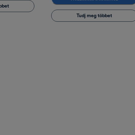
bbet
Tudj meg többet