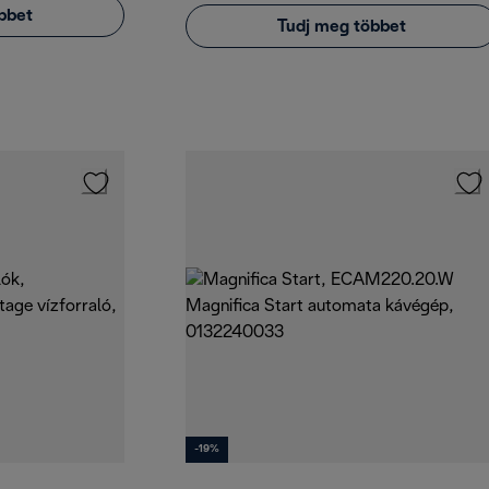
bbet
Tudj meg többet
-19%