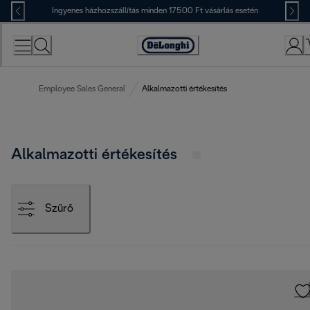
Skip
Ingyenes házhozszállítás minden 17500 Ft vásárlás esetén
to
Content
Accessibility
Statement
Employee Sales General
Alkalmazotti értékesítés
Alkalmazotti értékesítés
Szűrő