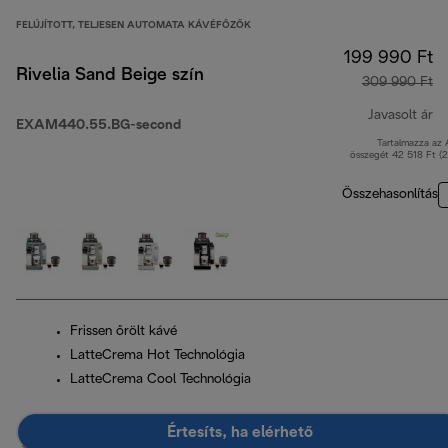
FELÚJÍTOTT, TELJESEN AUTOMATA KÁVÉFŐZŐK
199 990 Ft
Rivelia Sand Beige szín
309 990 Ft
Javasolt ár
EXAM440.55.BG-second
Tartalmazza az
er
összegét 42 518 Ft (
Összehasonlítás
Frissen őrölt kávé
LatteCrema Hot Technológia
LatteCrema Cool Technológia
Értesíts, ha elérhető