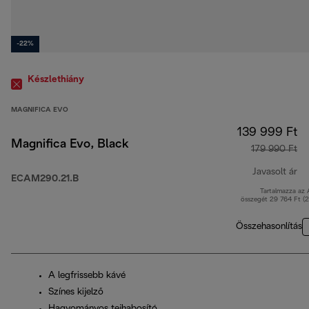
-22%
Készlethiány
MAGNIFICA EVO
139 999 Ft
Magnifica Evo, Black
179 990 Ft
Javasolt ár
ECAM290.21.B
Tartalmazza az
er
összegét 29 764 Ft (
Összehasonlítás
A legfrissebb kávé
Színes kijelző
Hagyományos tejhabosító