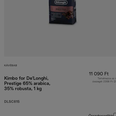
KÁVÉBAB
11 090 Ft
Kimbo for De'Longhi,
Tartalmazza az
összegét 2358 Ft (
Prestige 65% arabica,
35% robusta, 1 kg
DLSC615