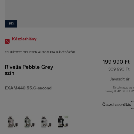
-35%
Készlethiány
FELÚJÍTOTT, TELJESEN AUTOMATA KÁVÉFŐZŐK
199 990 Ft
Rivelia Pebble Grey
309 990 Ft
szín
Javasolt ár
EXAM440.55.G-second
Tartalmazza az
er
összegét 42 518 Ft (
Összehasonlítás