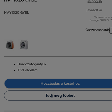
HVY1020 GYBL
13 290 Ft
Javasolt ár
HVY1020 GYBL
Tartalmazza az
erede
összegét 1849 Ft (
Összehasonlítás
Hordozófogantyúk
IP21 védelem
Hozzáadás a kosárhoz
Tudj meg többet