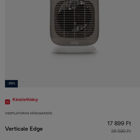
-33%
Készlethiány
VENTILÁTOROS HŐSUGÁRZÓK
17 899 Ft
Verticale Edge
26 590 Ft