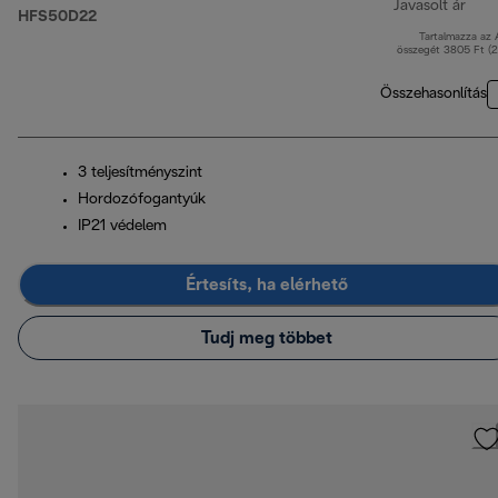
Javasolt ár
HFS50D22
Tartalmazza az
ered
összegét 3805 Ft (
Összehasonlítás
3 teljesítményszint
Hordozófogantyúk
IP21 védelem
Értesíts, ha elérhető
Tudj meg többet