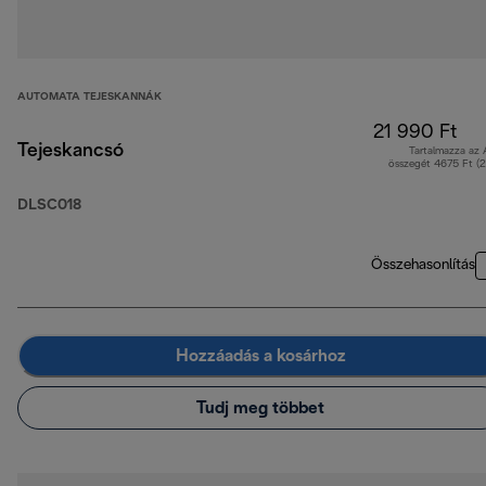
AUTOMATA TEJESKANNÁK
21 990 Ft
Tejeskancsó
Tartalmazza az
összegét 4675 Ft (
DLSC018
Összehasonlítás
Hozzáadás a kosárhoz
Tudj meg többet