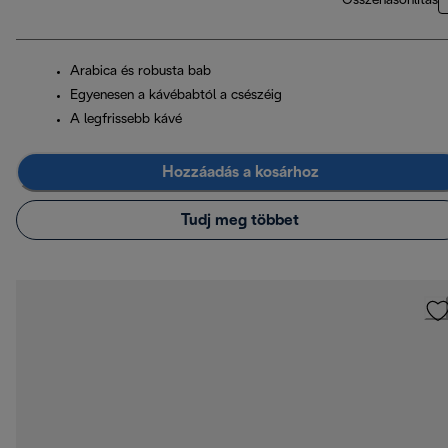
Összehasonlítás
Arabica és robusta bab
Egyenesen a kávébabtól a csészéig
A legfrissebb kávé
Hozzáadás a kosárhoz
Tudj meg többet