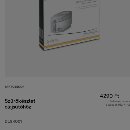
TARTOZÉKOK
4290 Ft
Szűrőkészlet
Tartalmazza az
összegét 912 Ft (
olajsütőhöz
DLSK001