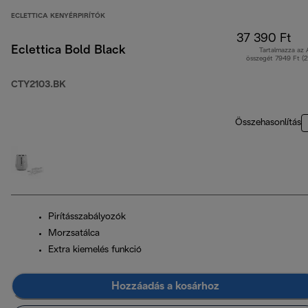
ECLETTICA KENYÉRPIRÍTÓK
37 390 Ft
Eclettica Bold Black
Tartalmazza az
összegét 7949 Ft (
CTY2103.BK
Összehasonlítás
Pirításszabályozók
Morzsatálca
Extra kiemelés funkció
Hozzáadás a kosárhoz