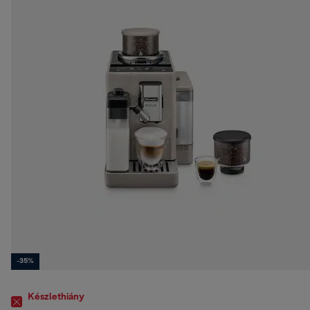
-35%
Készlethiány