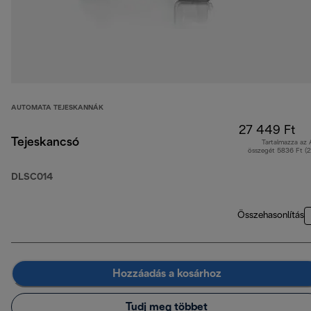
AUTOMATA TEJESKANNÁK
27 449 Ft
Tejeskancsó
Tartalmazza az
összegét 5836 Ft (
DLSC014
Összehasonlítás
Hozzáadás a kosárhoz
Tudj meg többet