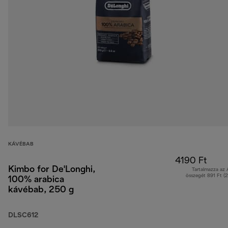
KÁVÉBAB
4190 Ft
Kimbo for De'Longhi,
Tartalmazza az
összegét 891 Ft (
100% arabica
kávébab, 250 g
DLSC612