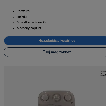
Porszűrő
Ionizáló
Mosott ruha funkció
Alacsony zajszint
Hozzáadás a kosárhoz
Tudj meg többet