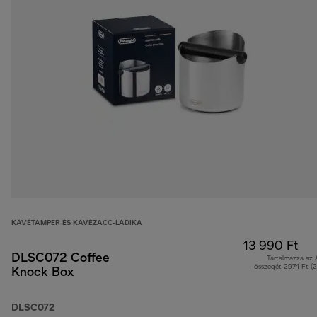
KÁVÉTAMPER ÉS KÁVÉZACC-LÁDIKA
13 990 Ft
DLSC072 Coffee
Tartalmazza az
összegét 2974 Ft (
Knock Box
DLSC072