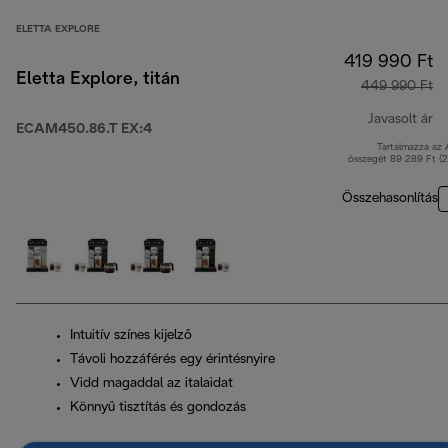
ELETTA EXPLORE
419 990 Ft
Eletta Explore, titán
449 990 Ft
Javasolt ár
ECAM450.86.T EX:4
Tartalmazza az
er
összegét 89 289 Ft (
Összehasonlítás
Intuitív színes kijelző
Távoli hozzáférés egy érintésnyire
Vidd magaddal az italaidat
Könnyű tisztítás és gondozás