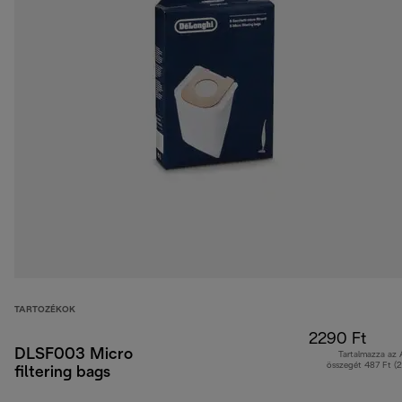
TARTOZÉKOK
2290 Ft
DLSF003 Micro
Tartalmazza az
összegét 487 Ft (
filtering bags