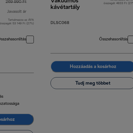
Vákuumos
269 990 Ft
összegét 4833 Ft (27
kávétartály
Javasolt ár
Tartalmazza az ÁFA
eredeti ár 269 990 Ft
DLSC068
összegét 53 149 Ft (27%)
sszehasonlítás
Összehasonlítás
Hozzáadás a kosárhoz
Tudj meg többet
ás
tozatossága
osárhoz