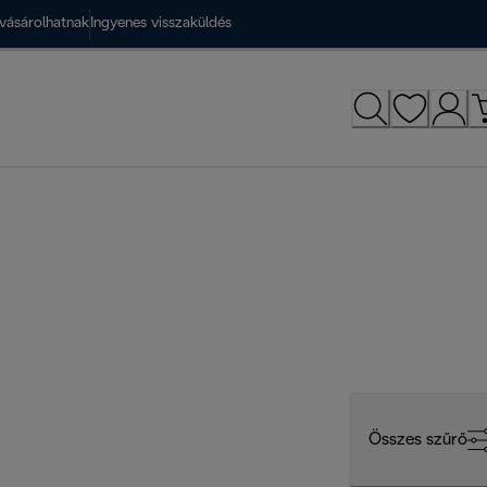
vásárolhatnak
Ingyenes visszaküldés
Összes szűrő