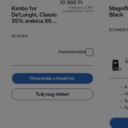
10 990 Ft
Kimbo for
Magnifi
Tartalmazza az ÁFA
összegét 2336 Ft (27%)
De'Longhi, Classic
Black
35% arabica 65%
robusta, 1 kg
ECAM22.1
DLSC611
Összehasonlítás
Hozzáadás a kosárhoz
A
Tudj meg többet
H
K
Eg