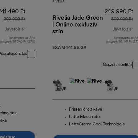
RIVELIA
241 490 Ft
249 990 Ft
Rivelia Jade Green
299 990 Ft
309 990 Ft
| Online exkluzív
Javasolt ár
Javasolt ár
szín
Tartalmazza az ÁFA
Tartalmazza az Á
eredeti ár 299 990 Ft
er
összegét 51 340 Ft (27%)
összegét 53 147 Ft (27
EXAM441.55.GR
sszehasonlítás
Összehasonlítás
t
Frissen őrölt kávé
chnológia
Latte Macchiato
téka
LatteCrema Cool Technológia
osárhoz