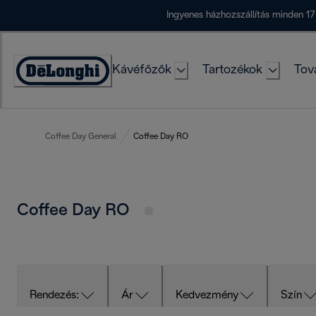
Skip
Ingyenes házhozszállítás minden 17
to
Content
Kávéfőzők
Tartozékok
Tov
Accessibility
Statement
Coffee Day General
Coffee Day RO
Coffee Day RO
Rendezés:
Ár
Kedvezmény
Szín