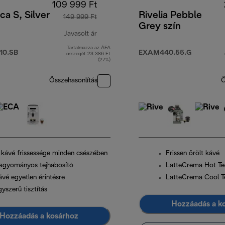
109 999 Ft
ca S, Silver
Rivelia Pebble
149 999 Ft
Grey szín
Javasolt ár
Tartalmazza az ÁFA
eredeti ár 149 999 Ft
10.SB
EXAM440.55.G
összegét 23 386 Ft
(27%)
Összehasonlítás
Ö
 kávé frissessége minden csészében
Frissen őrölt kávé
agyományos tejhabosító
LatteCrema Hot Te
ávé egyetlen érintésre
LatteCrema Cool T
yszerű tisztítás
Hozzáadás a k
Hozzáadás a kosárhoz