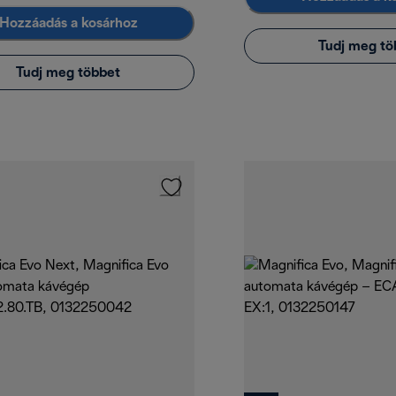
Hozzáadás a kosárhoz
Tudj meg tö
Tudj meg többet