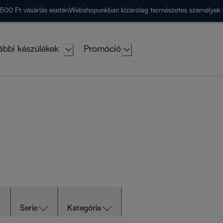
500 Ft vásárlás esetén
Webshopunkban kizárólag természetes személyek 
ábbi készülékek
Promóció
Serie
Kategória