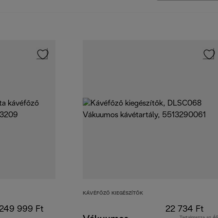
KÁVÉFŐZŐ KIEGÉSZÍTŐK
249 999 Ft
22 734 Ft
Tartalmazza az Á