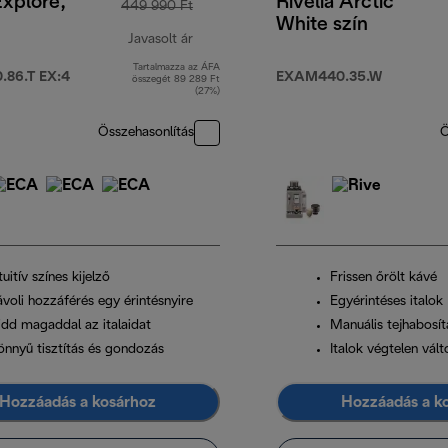
Explore,
Rivelia Arctic
449 990 Ft
White szín
Javasolt ár
Tartalmazza az ÁFA
eredeti ár 449 990 Ft
86.T EX:4
EXAM440.35.W
összegét 89 289 Ft
(27%)
Összehasonlítás
Ö
tuitív színes kijelző
Frissen őrölt kávé
ávoli hozzáférés egy érintésnyire
Egyérintéses italok
idd magaddal az italaidat
Manuális tejhabosít
önnyű tisztítás és gondozás
Italok végtelen vál
Hozzáadás a kosárhoz
Hozzáadás a k