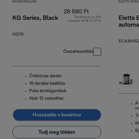
KÁVÉDARÁLÓK
ELETTA EXPL
28 590 Ft
KG Series, Black
Eletta 
Tartalmazza az ÁFA
összegét 6078 Ft (27%)
automa
KG79
ECAM452.
Összehasonlítás
Őrlőköves daráló
16 darálási beállítás
Puha érintőgombok
Akár 12 csészéhez
A
m
Hozzáadás a kosárhoz
T
K
Eg
Tudj meg többet