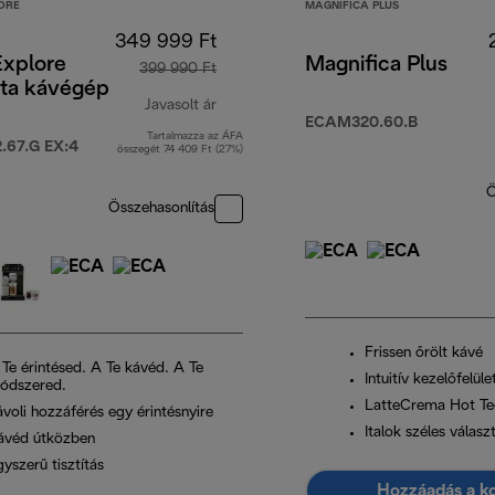
ORE
MAGNIFICA PLUS
349 999 Ft
Explore
Magnifica Plus
399 990 Ft
ta kávégép
Javasolt ár
ECAM320.60.B
Tartalmazza az ÁFA
eredeti ár 399 990 Ft
67.G EX:4
összegét 74 409 Ft (27%)
Ö
Összehasonlítás
Frissen őrölt kávé
 Te érintésed. A Te kávéd. A Te
Intuitív kezelőfelüle
ódszered.
LatteCrema Hot Te
ávoli hozzáférés egy érintésnyire
Italok széles válasz
ávéd útközben
yszerű tisztítás
Hozzáadás a k