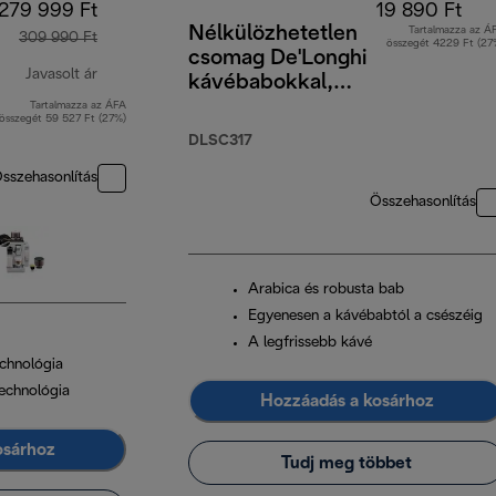
279 999 Ft
19 890 Ft
Nélkülözhetetlen
Tartalmazza az Á
309 990 Ft
összegét 4229 Ft (27
csomag De'Longhi
Javasolt ár
kávébabokkal,
4x250 g, 2
Tartalmazza az ÁFA
eredeti ár 309 990 Ft
összegét 59 527 Ft (27%)
Cappuccino pohár
DLSC317
és vízszűrő
sszehasonlítás
Összehasonlítás
Arabica és robusta bab
Egyenesen a kávébabtól a csészéig
A legfrissebb kávé
chnológia
echnológia
Hozzáadás a kosárhoz
osárhoz
Tudj meg többet