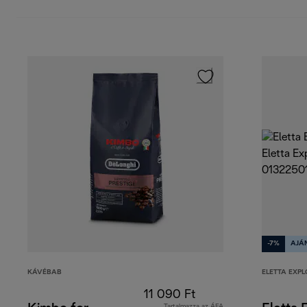
-7%
AJÁ
KÁVÉBAB
ELETTA EXPL
11 090 Ft
Tartalmazza az ÁFA