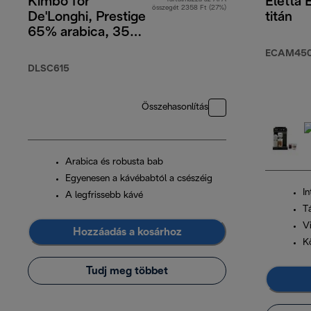
Kimbo for
Eletta 
összegét 2358 Ft (27%)
De'Longhi, Prestige
titán
65% arabica, 35%
robusta, 1 kg
ECAM450.
DLSC615
Összehasonlítás
Arabica és robusta bab
Egyenesen a kávébabtól a csészéig
In
A legfrissebb kávé
T
V
Hozzáadás a kosárhoz
K
Tudj meg többet