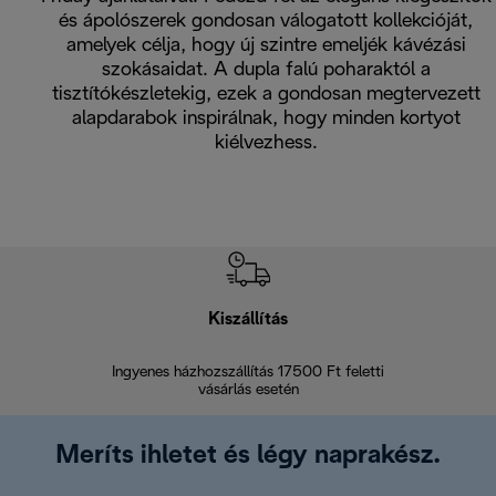
és ápolószerek gondosan válogatott kollekcióját,
amelyek célja, hogy új szintre emeljék kávézási
szokásaidat. A dupla falú poharaktól a
tisztítókészletekig, ezek a gondosan megtervezett
alapdarabok inspirálnak, hogy minden kortyot
kiélvezhess.
Kiszállítás
V
Ingyenes házhozszállítás 17500 Ft feletti
Visszak
vásárlás esetén
Meríts ihletet és légy naprakész.