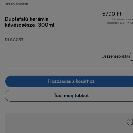
UTAZÓ BÖGRÉK
5790 Ft
Duplafalú kerámia
Tartalmazza az
összegét 1231 Ft (
kávéscsésze, 300ml
DLSC057
Összehasonlítás
Hozzáadás a kosárhoz
Tudj meg többet