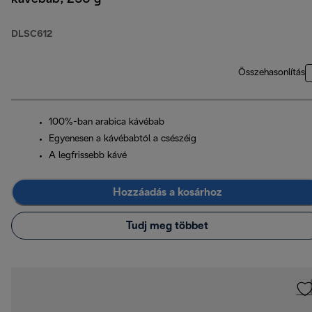
DLSC612
Összehasonlítás
100%-ban arabica kávébab
Egyenesen a kávébabtól a csészéig
A legfrissebb kávé
Hozzáadás a kosárhoz
Tudj meg többet