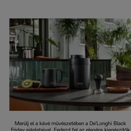
Merülj el a kávé művészetében a De'Longhi Black
Friday ajánlataival. Fedezd fel az elegáns kiegészítők