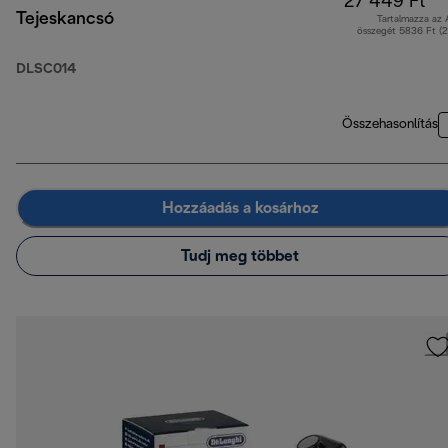
27 449 Ft
Tejeskancsó
Tartalmazza az
összegét 5836 Ft (
DLSC014
Összehasonlítás
Hozzáadás a kosárhoz
Tudj meg többet