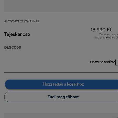
AUTOMATA TEJESKANNÁK
16 990 Ft
Tejeskancsó
Tartalmazza az
összegét 3612 Ft (
DLSC006
Összehasonlítás
Hozzáadás a kosárhoz
Tudj meg többet