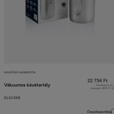
KÁVÉFŐZŐ KIEGÉSZÍTŐK
22 734 Ft
Vákuumos kávétartály
Tartalmazza az
összegét 4833 Ft (
DLSC068
Összehasonlítás