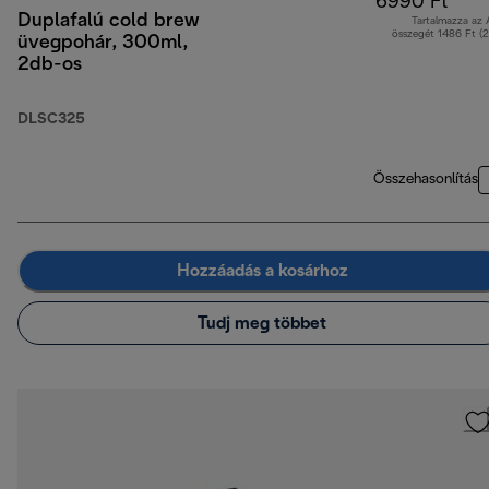
6990 Ft
Duplafalú cold brew
Tartalmazza az
összegét 1486 Ft (
üvegpohár, 300ml,
2db-os
DLSC325
Összehasonlítás
Hozzáadás a kosárhoz
Tudj meg többet