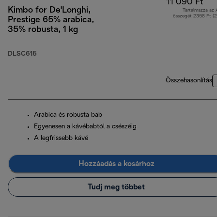
11 090 Ft
Kimbo for De'Longhi,
Tartalmazza az
összegét 2358 Ft (
Prestige 65% arabica,
35% robusta, 1 kg
DLSC615
Összehasonlítás
Arabica és robusta bab
Egyenesen a kávébabtól a csészéig
A legfrissebb kávé
Hozzáadás a kosárhoz
Tudj meg többet