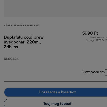
KÁVÉSCSÉSZÉK ÉS POHARAK
5990 Ft
Duplafalú cold brew
Tartalmazza az
összegét 1273 Ft (
üvegpohár, 220ml,
2db-os
DLSC324
Összehasonlítás
Hozzáadás a kosárhoz
Tudj meg többet