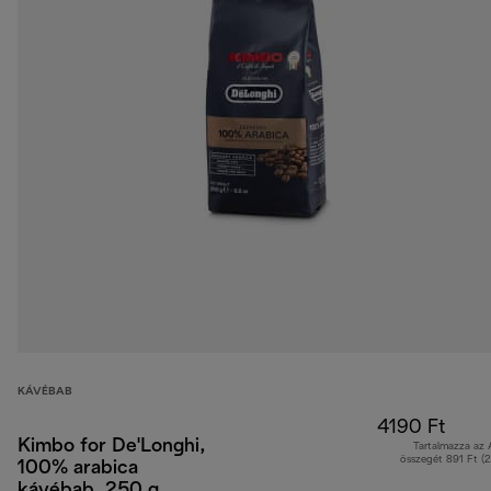
KÁVÉBAB
4190 Ft
Kimbo for De'Longhi,
Tartalmazza az
összegét 891 Ft (
100% arabica
kávébab, 250 g