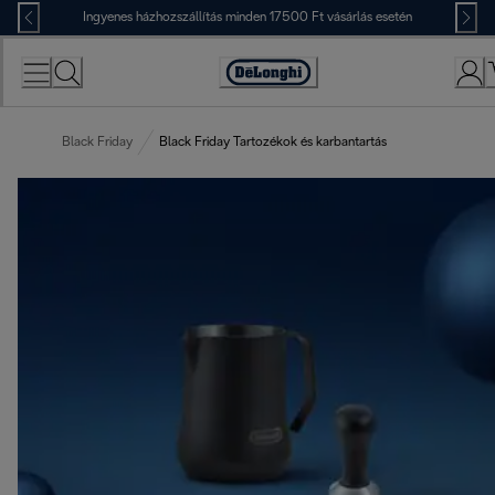
Skip
Ingyenes házhozszállítás minden 17500 Ft vásárlás esetén
to
Content
Accessibility
Statement
Black Friday
Black Friday Tartozékok és karbantartás