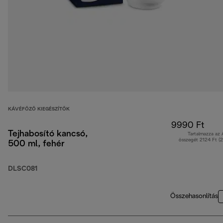
KÁVÉFŐZŐ KIEGÉSZÍTŐK
9990 Ft
Tejhabosító kancsó,
Tartalmazza az
összegét 2124 Ft (
500 ml, fehér
DLSC081
Összehasonlítás