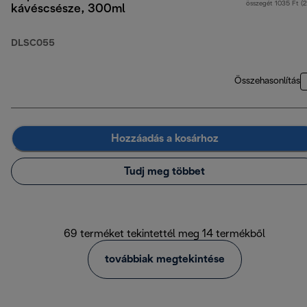
összegét 1035 Ft (
kávéscsésze, 300ml
DLSC055
Összehasonlítás
Hozzáadás a kosárhoz
Tudj meg többet
69 terméket tekintettél meg 14 termékből
továbbiak megtekintése