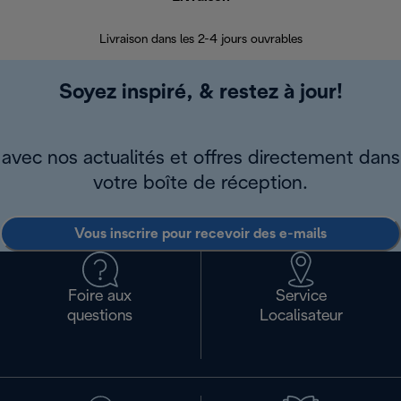
Livraison dans les 2-4 jours ouvrables
Da
Soyez inspiré, & restez à jour!
avec nos actualités et offres directement dans
votre boîte de réception.
Vous inscrire pour recevoir des e-mails
Foire aux
Service
questions
Localisateur