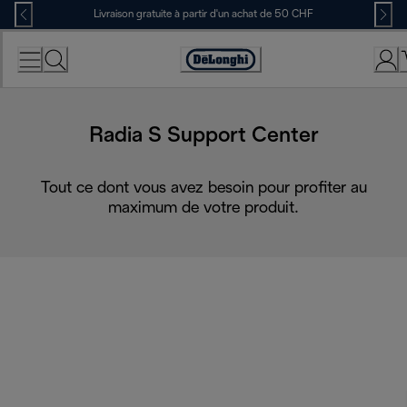
Skip
Livraison gratuite à partir d'un achat de 50 CHF
to
Content
Déclaration
d'accessibilité
Radia S Support Center
Tout ce dont vous avez besoin pour profiter au
maximum de votre produit.