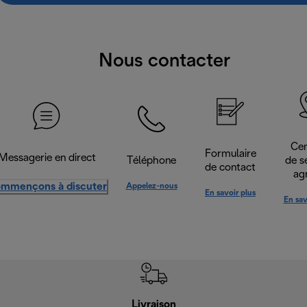
Nous contacter
Cen
Formulaire
Messagerie en direct
Téléphone
de s
de contact
ag
mmençons à discuter
Appelez-nous
En savoir plus
En sav
Livraison
R