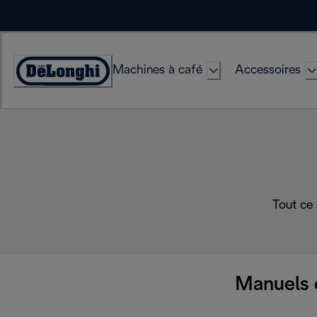
Skip
to
Content
Machines à café
Accessoires
Déclaration
d'accessibilité
Tout ce
Manuels 