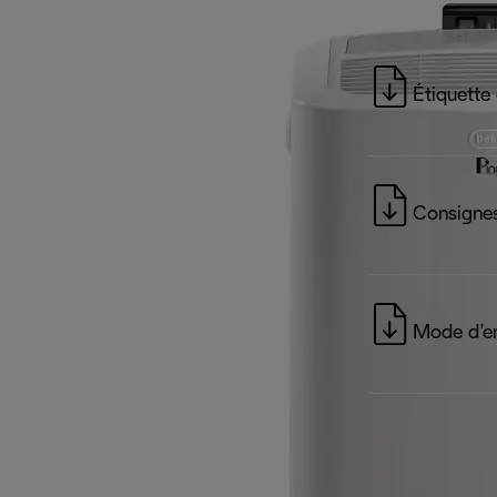
Étiquette
Consignes
Mode d’e