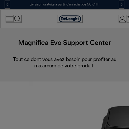
Skip
Livraison gratuite à partir d'un achat de 50 CHF
to
Content
Déclaration
d'accessibilité
Magnifica Evo Support Center
Tout ce dont vous avez besoin pour profiter au
maximum de votre produit.