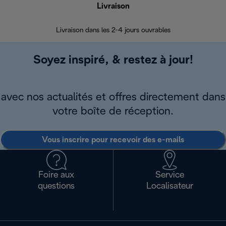
Livraison
R
Livraison dans les 2-4 jours ouvrables
Da
Soyez inspiré, & restez à jour!
avec nos actualités et offres directement dans
votre boîte de réception.
Vous inscrire pour recevoir des e-mails
Foire aux
Service
questions
Localisateur