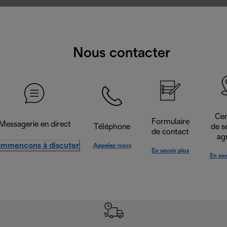
Nous contacter
Cen
Formulaire
Messagerie en direct
Téléphone
de s
de contact
ag
mmençons à discuter
Appelez-nous
En savoir plus
En sav