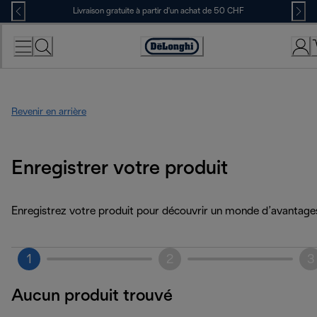
Skip
Livraison gratuite à partir d'un achat de 50 CHF
to
Content
Déclaration
d'accessibilité
Revenir en arrière
Enregistrer votre produit
Enregistrez votre produit pour découvrir un monde d’avantage
1
2
3
Aucun produit trouvé