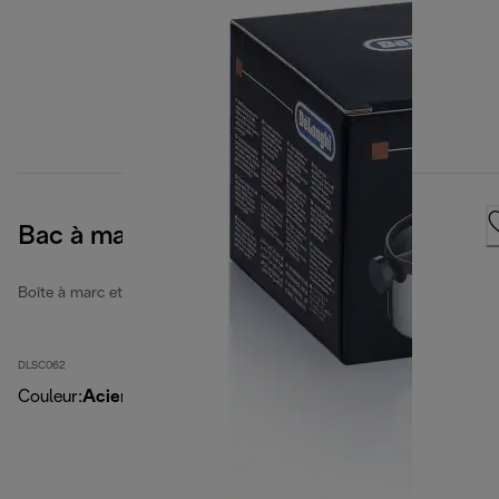
Bac à marc
Boîte à marc et tamper
DLSC062
Couleur
:
Acier inoxydable/noir