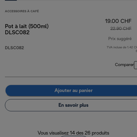
ACCESSOIRES À CAFÉ
19.00 CHF
Pot à lait (500ml)
22.90 CHF
DLSC082
Prix suggéré
DLSC082
TVA incluse de 1.42 C
pr
Comparer
Ajouter au panier
En savoir plus
Vous visualisez 14 des 26 produits