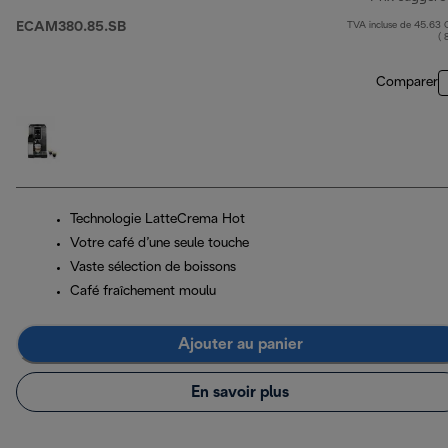
ECAM380.85.SB
TVA incluse de 45.63
( 
Comparer
Technologie LatteCrema Hot
Votre café d’une seule touche
Vaste sélection de boissons
Café fraîchement moulu
Ajouter au panier
En savoir plus