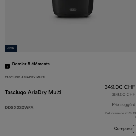
-13%
Dernier 5
éléments
TASCIUGO ARIADRY MULTI
349.00 CHF
Tasciugo AriaDry Multi
399.00 CHF
Prix suggéré
DDSX220WFA
TVA incluse de 26.15 C
Comparer