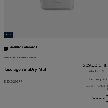
-16%
Dernier 1
élément
TASCIUGO ARIADRY MULTI
209.00 CHF
Tasciugo AriaDry Multi
249.00 CHF
Prix suggéré
DEXD216RF
TVA incluse de 15.66
( 
Comparer