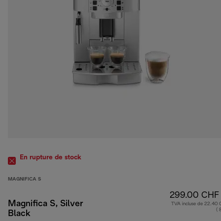
En rupture de stock
MAGNIFICA S
299.00 CHF
Magnifica S, Silver
TVA incluse de 22.40
( 
Black