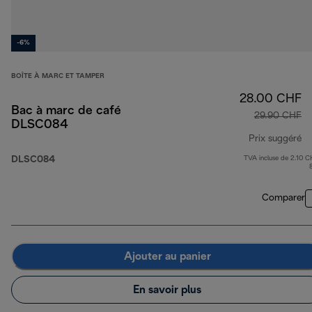
-6%
BOÎTE À MARC ET TAMPER
28.00 CHF
Bac à marc de café
29.90 CHF
DLSC084
Prix suggéré
DLSC084
TVA incluse de 2.10 C
pr
Comparer
Ajouter au panier
En savoir plus