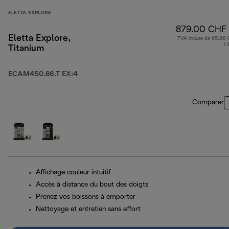
ELETTA EXPLORE
879.00 CHF
Eletta Explore,
TVA incluse de 65.86
( 
Titanium
ECAM450.86.T EX:4
Comparer
Affichage couleur intuitif
Accès à distance du bout des doigts
Prenez vos boissons à emporter
Nettoyage et entretien sans effort