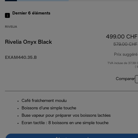
Dernier 6
éléments
RIVELIA
499.00 CHF
Rivelia Onyx Black
579.00 CHF
Prix suggéré
EXAM440.35.B
TVA incluse de 37.39
( 
Comparer
Café fraîchement moulu
Boissons d’une simple touche
Buse vapeur pour préparer vos boissons lactées
Ecran tactile : 8 boissons en une simple touche