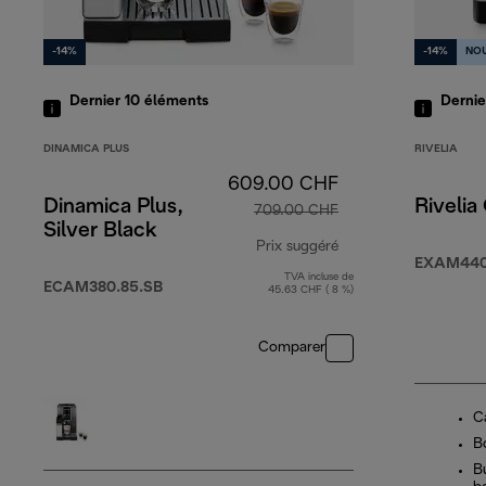
-14%
-14%
NO
Dernier 10
éléments
Derni
DINAMICA PLUS
RIVELIA
609.00 CHF
Dinamica Plus,
Rivelia
709.00 CHF
Silver Black
Prix suggéré
EXAM440
TVA incluse de
prix original 709.0
ECAM380.85.SB
45.63 CHF ( 8 %)
Comparer
C
B
B