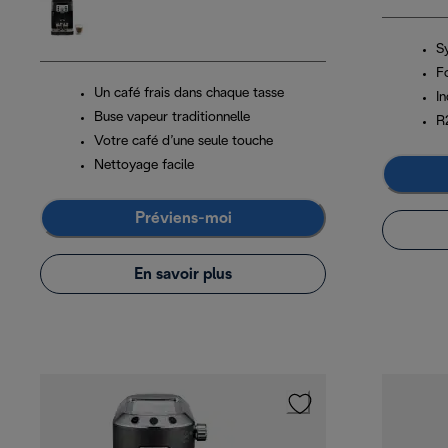
Sy
F
Un café frais dans chaque tasse
In
Buse vapeur traditionnelle
R
Votre café d’une seule touche
Nettoyage facile
Préviens-moi
En savoir plus