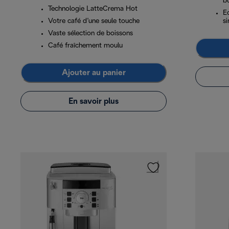
b
Technologie LatteCrema Hot
Ec
Votre café d’une seule touche
s
Vaste sélection de boissons
Café fraîchement moulu
Ajouter au panier
En savoir plus