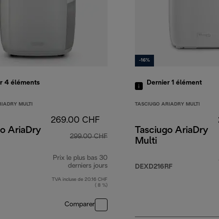
-16%
er 4
éléments
Dernier 1
élément
RIADRY MULTI
TASCIUGO ARIADRY MULTI
269.00 CHF
o AriaDry
Tasciugo AriaDry
299.00 CHF
Multi
Prix le plus bas 30
derniers jours
DEXD216RF
TVA incluse de 20.16 CHF
( 8 %)
Comparer