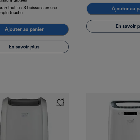
oissons lactées
ran tactile : 8 boissons en une
Ajouter au p
imple touche
En savoir p
Ajouter au panier
En savoir plus