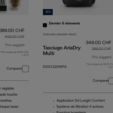
-13%
Dernier 5
éléments
389.00 CHF
TASCIUGO ARIADRY MULTI
449.00 CHF
349.00 CHF
Prix suggéré
Tasciugo AriaDry
399.00 CHF
TVA incluse de 29.15 CHF
Multi
prix original 449.00 CHF
( 8 %)
Prix suggéré
TVA incluse de 26.15 C
p
DDSX220WFA
( 8 
Comparer
Comparer
t réglable
eule touche
recettes
Application De’Longhi Comfort
chaque tasse
Système de filtration 4 actions
Fonction buanderie