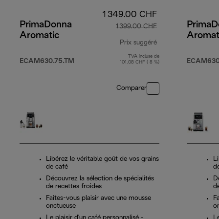
1 349.00 CHF
PrimaDonna
PrimaD
1 399.00 CHF
Aromatic
Aromat
Prix suggéré
TVA incluse de
prix original 1 39
ECAM630.75.TM
ECAM630
101.08 CHF ( 8 %)
Comparer
Libérez le véritable goût de vos grains
Li
de café
d
Découvrez la sélection de spécialités
Dé
de recettes froides
de
Faites-vous plaisir avec une mousse
F
onctueuse
o
Le plaisir d'un café personnalisé -
Le