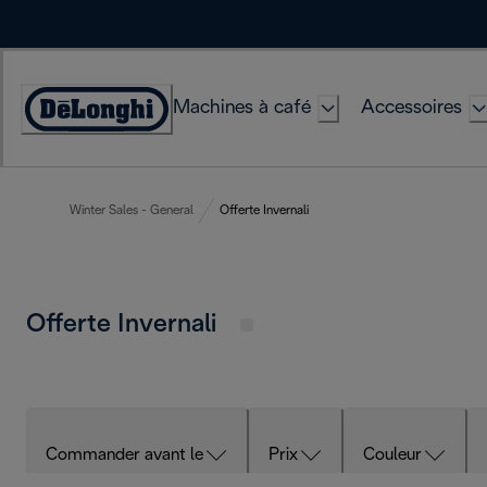
Skip
to
Content
Machines à café
Accessoires
Déclaration
d'accessibilité
Winter Sales - General
Offerte Invernali
Offerte Invernali
Commander avant le
Prix
Couleur