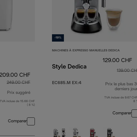
-19%
MACHINES À EXPRESSO MANUELLES DEDICA
129.00 CHF
Style Dedica
139.00 C
209.00 CHF
249.00 CHF
EC685.M EX:4
Prix le plus bas 
derniers jou
Prix suggéré
TVA incluse de 9.67 CHF
TVA incluse de 15.66 CHF
8 
prix original 249.00 CHF
( 8 %)
Comparer
Comparer