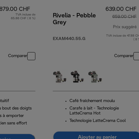
879.00 CHF
639.00 CHF
Rivelia - Pebble
TVA incluse de
659.00 CHF
65.86 CHF ( 8 %)
Grey
Prix suggéré
TVA incluse de 47.88 C
p
EXAM440.55.G
( 8 
Comparer
Comparer
tuitif
Café fraîchement moulu
u bout des doigts
Carafe à lait - Technologie
LatteCrema Hot
s à emporter
Technologie LatteCrema Cool
ien sans effort
Ajouter au panier