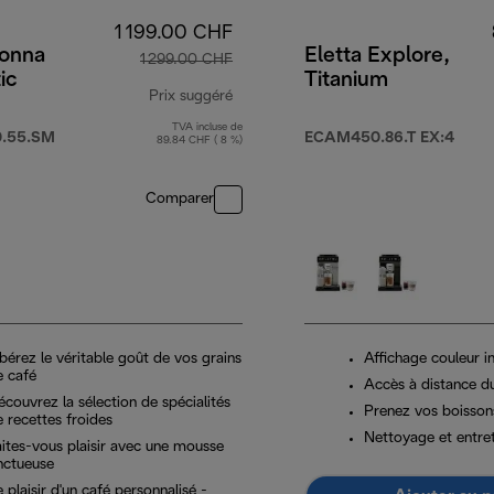
1 199.00 CHF
onna
Eletta Explore,
1 299.00 CHF
ic
Titanium
Prix suggéré
TVA incluse de
9.00 CHF
prix original 1 299.00 CHF
.55.SM
ECAM450.86.T EX:4
89.84 CHF ( 8 %)
Comparer
bérez le véritable goût de vos grains
Affichage couleur in
e café
Accès à distance d
couvrez la sélection de spécialités
Prenez vos boisson
 recettes froides
Nettoyage et entret
aites-vous plaisir avec une mousse
nctueuse
 plaisir d'un café personnalisé -