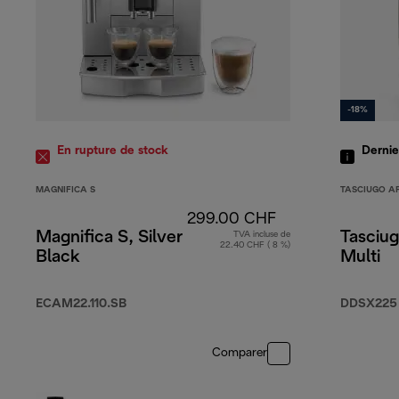
-18%
En rupture de stock
Derni
MAGNIFICA S
TASCIUGO A
299.00 CHF
Magnifica S, Silver
Tasciug
TVA incluse de
22.40 CHF ( 8 %)
Black
Multi
ECAM22.110.SB
DDSX225
Comparer