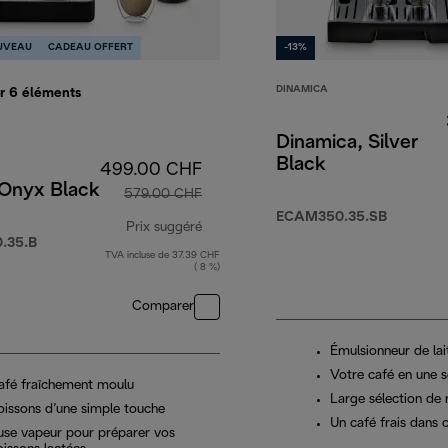
UVEAU
CADEAU OFFERT
-13%
DINAMICA
er 6
éléments
Dinamica, Silver
Black
499.00 CHF
 Onyx Black
579.00 CHF
ECAM350.35.SB
Prix suggéré
.35.B
TVA incluse de 37.39 CHF
0 CHF
prix original 579.00 CHF
( 8 %)
Comparer
Émulsionneur de lai
Votre café en une s
afé fraîchement moulu
Large sélection de 
oissons d’une simple touche
Un café frais dans 
use vapeur pour préparer vos