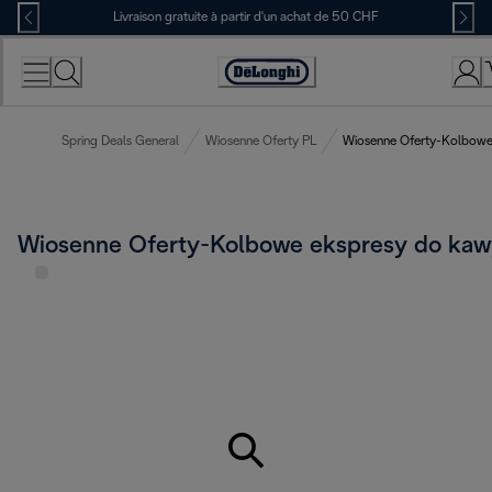
Skip
Livraison gratuite à partir d'un achat de 50 CHF
to
Content
Déclaration
d'accessibilité
Spring Deals General
Wiosenne Oferty PL
Wiosenne Oferty-Kolbowe
Wiosenne Oferty-Kolbowe ekspresy do kaw