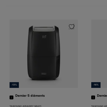
-13%
-16%
Dernier 5
éléments
Dernie
TASCIUGO ARIADRY MULTI
TASCIUGO A