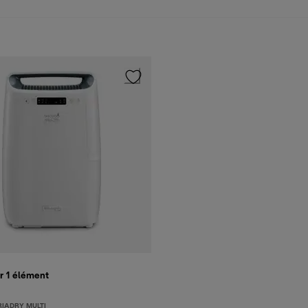
r 1
élément
RIADRY MULTI