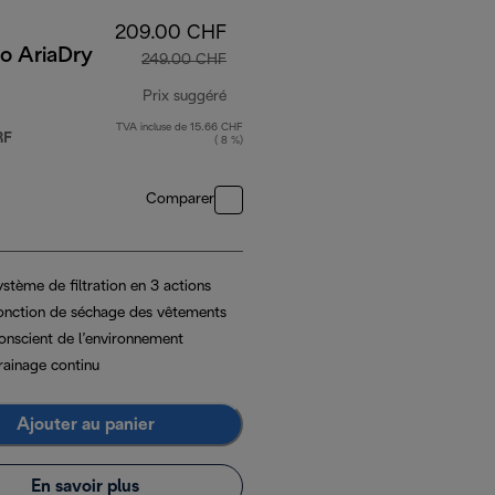
209.00 CHF
o AriaDry
249.00 CHF
Prix suggéré
TVA incluse de 15.66 CHF
0 CHF
prix original 249.00 CHF
RF
( 8 %)
Comparer
stème de filtration en 3 actions
onction de séchage des vêtements
onscient de l’environnement
rainage continu
Ajouter au panier
En savoir plus