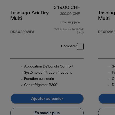
349.00 CHF
Tasciugo AriaDry
Tasciug
399.00 CHF
Multi
Multi
Prix suggéré
TVA incluse de 26.15 CHF
prix original 399.0
DDSX220WFA
DEXD216
( 8 %)
Comparer
Application De’Longhi Comfort
Sy
Système de filtration 4 actions
F
Fonction buanderie
C
Gaz réfrigérant R290
D
Ajouter au panier
En savoir plus