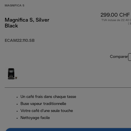
MAGNIFICA S
299.00 CHF
Magnifica S, Silver
TVA incluse de 22.40
( 
Black
ECAM22.110.SB
Comparer
Un café frais dans chaque tasse
Buse vapeur traditionnelle
Votre café d’une seule touche
Nettoyage facile