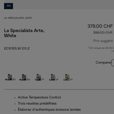
-5%
LA SPECIALISTA ARTE
379.00 CHF
La Specialista Arte,
399.00 CHF
White
Prix suggéré
EC9155.W EX:2
TVA incluse de 28.40
( 
Comparer
Active Temperature Control
Trois recettes prédéfinies
Élaborez d’authentiques boissons lactées