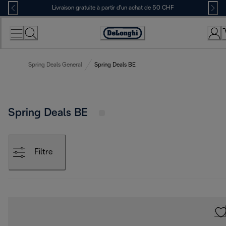
Skip
Livraison gratuite à partir d'un achat de 50 CHF
to
Content
Déclaration
d'accessibilité
Spring Deals General
Spring Deals BE
Spring Deals BE
Filtre