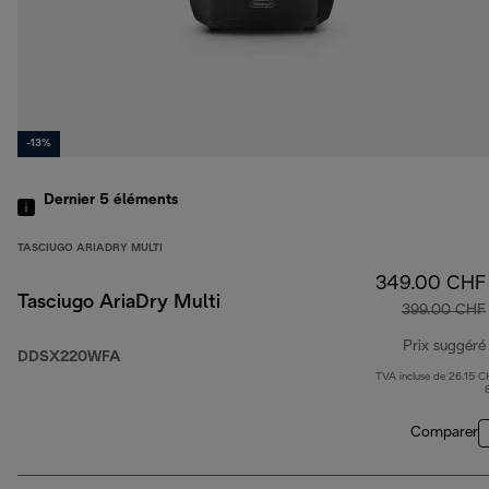
-13%
Dernier 5
éléments
TASCIUGO ARIADRY MULTI
349.00 CHF
Tasciugo AriaDry Multi
399.00 CHF
Prix suggéré
DDSX220WFA
TVA incluse de 26.15 C
Comparer