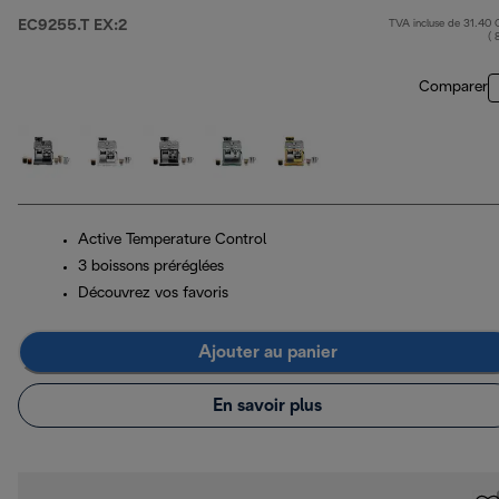
EC9255.T EX:2
TVA incluse de 31.40
p
( 
Comparer
Active Temperature Control
3 boissons préréglées
Découvrez vos favoris
Ajouter au panier
En savoir plus