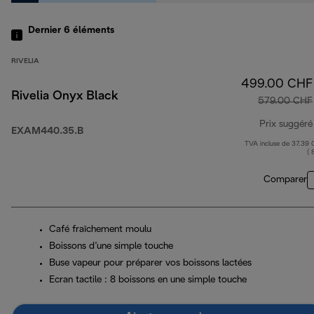
Dernier 6
éléments
RIVELIA
499.00 CHF
Rivelia Onyx Black
579.00 CHF
Prix suggéré
EXAM440.35.B
TVA incluse de 37.39
( 
Comparer
Café fraîchement moulu
Boissons d’une simple touche
Buse vapeur pour préparer vos boissons lactées
Ecran tactile : 8 boissons en une simple touche