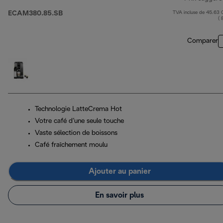
ECAM380.85.SB
TVA incluse de 45.63
( 
Comparer
Technologie LatteCrema Hot
Votre café d’une seule touche
Vaste sélection de boissons
Café fraîchement moulu
Ajouter au panier
En savoir plus