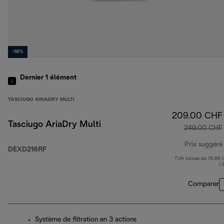
-16%
Dernier 1
élément
TASCIUGO ARIADRY MULTI
209.00 CHF
Tasciugo AriaDry Multi
249.00 CHF
Prix suggéré
DEXD216RF
TVA incluse de 15.66
( 
Comparer
Système de filtration en 3 actions