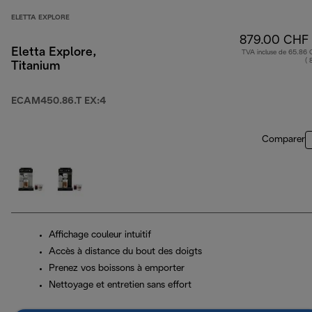
ELETTA EXPLORE
879.00 CHF
Eletta Explore,
TVA incluse de 65.86
( 
Titanium
ECAM450.86.T EX:4
Comparer
Affichage couleur intuitif
Accès à distance du bout des doigts
Prenez vos boissons à emporter
Nettoyage et entretien sans effort