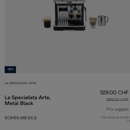
-18%
LA SPECIALISTA ARTE
329.00 CHF
La Specialista Arte,
399.00 CHF
Metal Black
Prix suggéré
EC9155.MB EX:2
TVA incluse de 24.65
( 