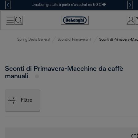
Skip
Livraison gratuite à partir d'un achat de 50 CHF
to
Content
Déclaration
d'accessibilité
Spring Deals General
Sconti di Primavera IT
Sconti di Primavera-Mac
Sconti di Primavera-Macchine da caffè
manuali
Filtre