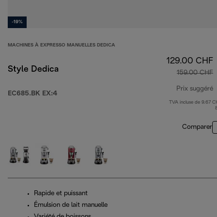
-19%
MACHINES À EXPRESSO MANUELLES DEDICA
129.00 CHF
Style Dedica
159.00 CHF
Prix suggéré
EC685.BK EX:4
TVA incluse de 9.67 C
p
Comparer
Rapide et puissant
Émulsion de lait manuelle
Variété de boissons