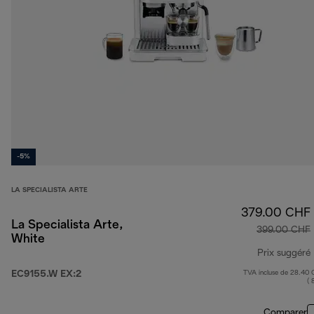
-5%
LA SPECIALISTA ARTE
379.00 CHF
La Specialista Arte,
399.00 CHF
White
Prix suggéré
EC9155.W EX:2
TVA incluse de 28.40
( 
Comparer