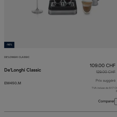
-16%
DE'LONGHI CLASSIC
109.00 CHF
De'Longhi Classic
129.00 CHF
Prix suggéré
EM450.M
TVA incluse de 8.17 C
p
Comparer