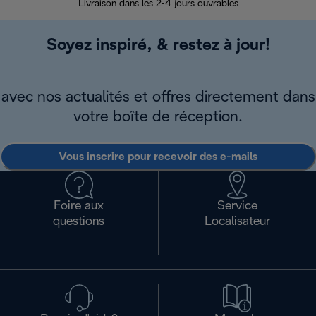
Livraison dans les 2-4 jours ouvrables
Da
Soyez inspiré, & restez à jour!
avec nos actualités et offres directement dans
votre boîte de réception.
Vous inscrire pour recevoir des e-mails
Foire aux
Service
questions
Localisateur