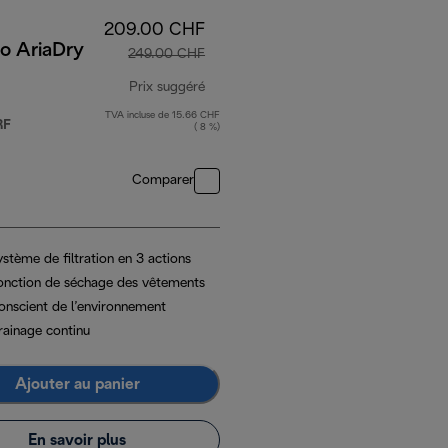
209.00 CHF
o AriaDry
249.00 CHF
Prix suggéré
TVA incluse de 15.66 CHF
0 CHF
prix original 249.00 CHF
RF
( 8 %)
Comparer
stème de filtration en 3 actions
onction de séchage des vêtements
onscient de l’environnement
rainage continu
Ajouter au panier
En savoir plus