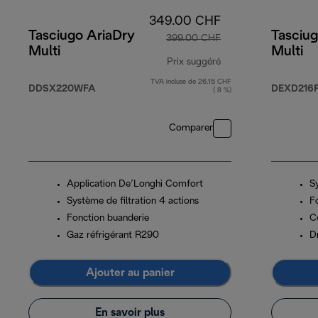
349.00 CHF
Tasciugo AriaDry
Tasciug
399.00 CHF
Multi
Multi
Prix suggéré
TVA incluse de 26.15 CHF
prix original 399.0
DDSX220WFA
DEXD216
( 8 %)
Comparer
Application De’Longhi Comfort
Sy
Système de filtration 4 actions
F
Fonction buanderie
C
Gaz réfrigérant R290
D
Ajouter au panier
En savoir plus