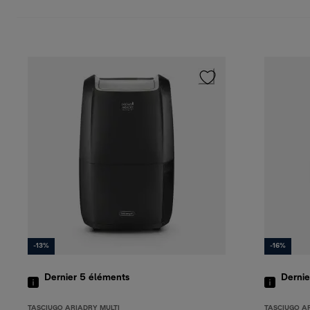
-13%
-16%
Dernier 5
éléments
Dernie
TASCIUGO ARIADRY MULTI
TASCIUGO A