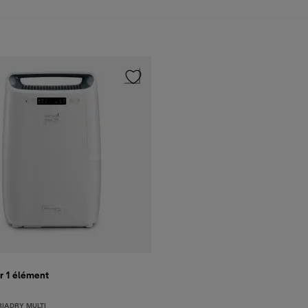
r 1
élément
RIADRY MULTI