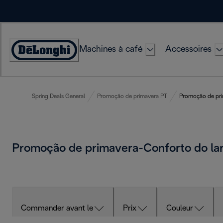
Skip
to
Content
Machines à café
Accessoires
Déclaration
d'accessibilité
Spring Deals General
Promoção de primavera PT
Promoção de pri
Promoção de primavera-Conforto do la
Commander avant le
Prix
Couleur