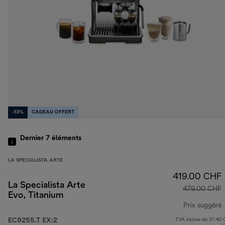
-13%
CADEAU OFFERT
Dernier 7
éléments
LA SPECIALISTA ARTE
419.00 CHF
La Specialista Arte
479.00 CHF
Evo, Titanium
Prix suggéré
EC9255.T EX:2
TVA incluse de 31.40
p