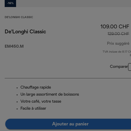
-16%
DE'LONGHI CLASSIC
109.00 CHF
De'Longhi Classic
129.00 CHF
Prix suggéré
EM450.M
TVA incluse de 8.17 C
p
Comparer
Chauffage rapide
Un large assortiment de boissons
Votre café, votre tasse
Facile à utiliser
Ajouter au panier