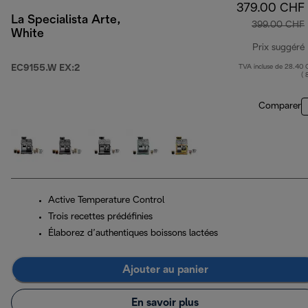
379.00 CHF
La Specialista Arte,
399.00 CHF
White
Prix suggéré
EC9155.W EX:2
TVA incluse de 28.40
( 
Comparer
Active Temperature Control
Trois recettes prédéfinies
Élaborez d’authentiques boissons lactées
Ajouter au panier
En savoir plus