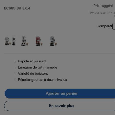
Prix suggéré
EC685.BK EX:4
TVA incluse de 9.67 C
p
Comparer
Rapide et puissant
Émulsion de lait manuelle
Variété de boissons
Récolte-gouttes à deux niveaux
Ajouter au panier
En savoir plus