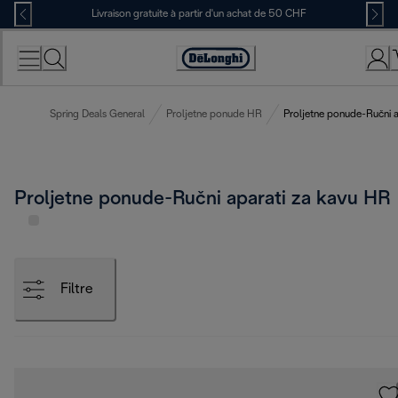
Skip
Livraison gratuite à partir d'un achat de 50 CHF
to
Content
Déclaration
d'accessibilité
Spring Deals General
Proljetne ponude HR
Proljetne ponude-Ručni 
Proljetne ponude-Ručni aparati za kavu HR
Filtre