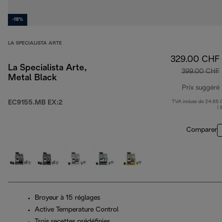
-18%
LA SPECIALISTA ARTE
329.00 CHF
La Specialista Arte,
399.00 CHF
Metal Black
Prix suggéré
EC9155.MB EX:2
TVA incluse de 24.65
( 
Comparer
Broyeur à 15 réglages
Active Temperature Control
Trois recettes prédéfinies