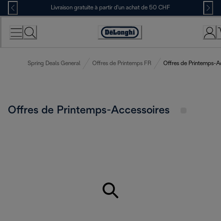
Skip
Livraison gratuite à partir d'un achat de 50 CHF
to
Content
Déclaration
d'accessibilité
Spring Deals General
Offres de Printemps FR
Offres de Printemps-A
Offres de Printemps-Accessoires