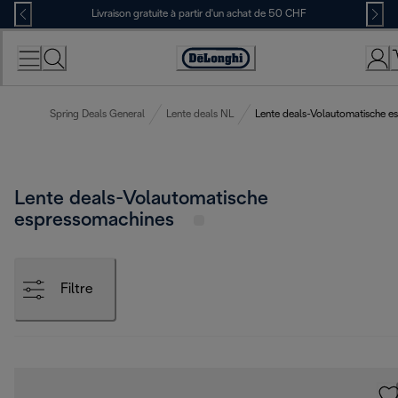
Skip
Livraison gratuite à partir d'un achat de 50 CHF
to
Content
Déclaration
d'accessibilité
Spring Deals General
Lente deals NL
Lente deals-Volautomatische e
Lente deals-Volautomatische
espressomachines
Filtre