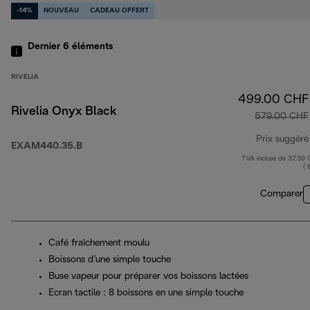
-14%
NOUVEAU
CADEAU OFFERT
Dernier 6
éléments
RIVELIA
499.00 CHF
Rivelia Onyx Black
579.00 CHF
Prix suggéré
EXAM440.35.B
TVA incluse de 37.39
( 
Comparer
Café fraîchement moulu
Boissons d’une simple touche
Buse vapeur pour préparer vos boissons lactées
Ecran tactile : 8 boissons en une simple touche