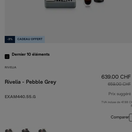
-3%
CADEAU OFFERT
Dernier 10
éléments
RIVELIA
639.00 CHF
Rivelia - Pebble Grey
659.00 CHF
Prix suggéré
EXAM440.55.G
TVA incluse de 47.88 C
Comparer