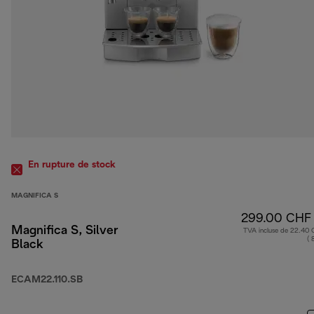
En rupture de stock
MAGNIFICA S
299.00 CHF
Magnifica S, Silver
TVA incluse de 22.40
( 
Black
ECAM22.110.SB