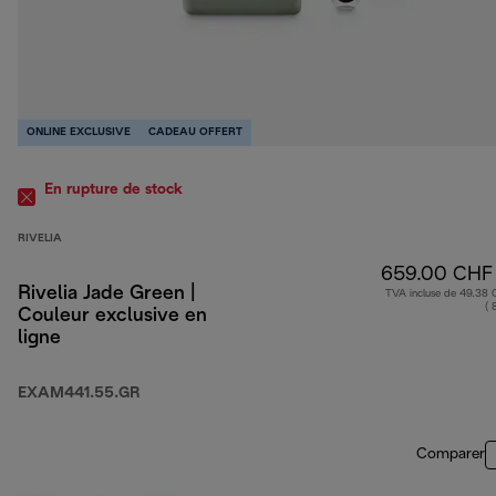
ONLINE EXCLUSIVE
CADEAU OFFERT
En rupture de stock
RIVELIA
659.00 CHF
Rivelia Jade Green |
TVA incluse de 49.38
( 
Couleur exclusive en
ligne
EXAM441.55.GR
Comparer