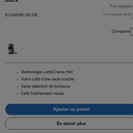
Black
Prix suggéré
ECAM380.85.SB
TVA incluse de 45.63
( 
Comparer
Technologie LatteCrema Hot
Votre café d’une seule touche
Vaste sélection de boissons
Café fraîchement moulu
Ajouter au panier
En savoir plus