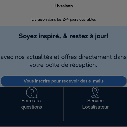
Livraison
R
Livraison dans les 2-4 jours ouvrables
Da
Soyez inspiré, & restez à jour!
avec nos actualités et offres directement dans
votre boîte de réception.
Vous inscrire pour recevoir des e-mails
Foire aux
Service
questions
Localisateur