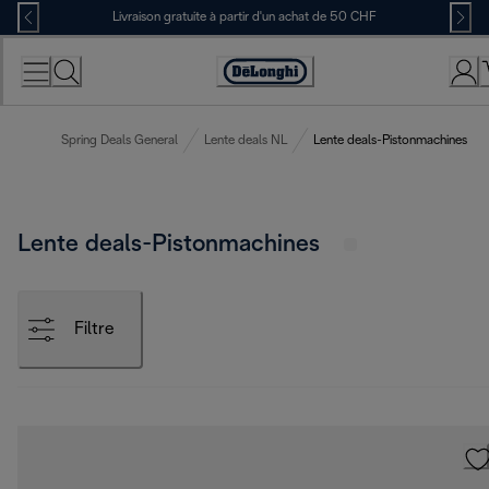
Skip
Livraison gratuite à partir d'un achat de 50 CHF
to
Content
Déclaration
d'accessibilité
Spring Deals General
Lente deals NL
Lente deals-Pistonmachines
Lente deals-Pistonmachines
Filtre