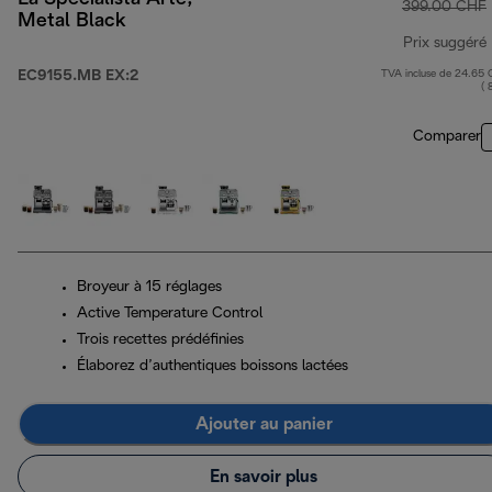
399.00 CHF
Metal Black
Prix suggéré
EC9155.MB EX:2
TVA incluse de 24.65
( 
Comparer
Broyeur à 15 réglages
Active Temperature Control
Trois recettes prédéfinies
Élaborez d’authentiques boissons lactées
Ajouter au panier
En savoir plus