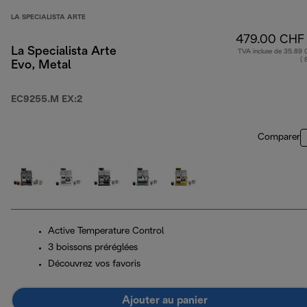
LA SPECIALISTA ARTE
479.00 CHF
La Specialista Arte
TVA incluse de 35.89
( 
Evo, Metal
EC9255.M EX:2
Comparer
Active Temperature Control
3 boissons préréglées
Découvrez vos favoris
Ajouter au panier