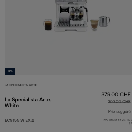
-5%
LA SPECIALISTA ARTE
379.00 CHF
La Specialista Arte,
399.00 CHF
White
Prix suggéré
EC9155.W EX:2
TVA incluse de 28.40
( 