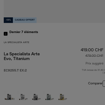
-13%
CADEAU OFFERT
Dernier 7
éléments
LA SPECIALISTA ARTE
419.00 CHF
La Specialista Arte
479.00 CHF
Evo, Titanium
Prix suggéré
EC9255.T EX:2
TVA incluse de 31.40
p
( 
Comparer