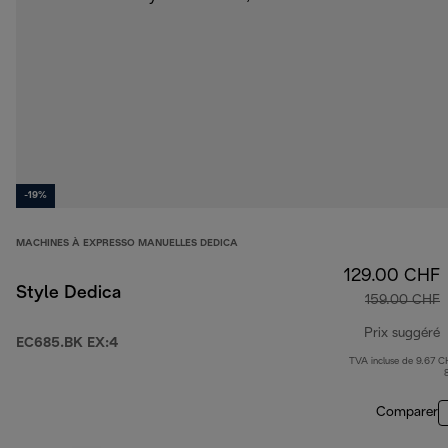
-19%
MACHINES À EXPRESSO MANUELLES DEDICA
129.00 CHF
Style Dedica
159.00 CHF
Prix suggéré
EC685.BK EX:4
TVA incluse de 9.67 C
p
Comparer