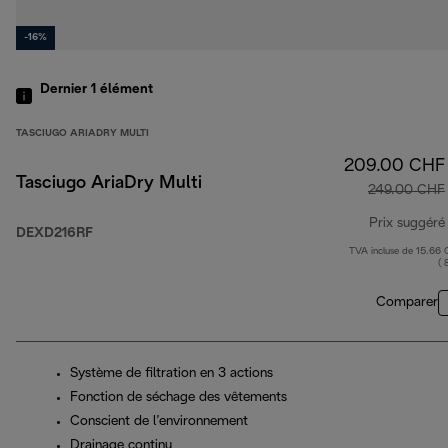
-16%
Dernier 1
élément
TASCIUGO ARIADRY MULTI
209.00 CHF
Tasciugo AriaDry Multi
249.00 CHF
Prix suggéré
DEXD216RF
TVA incluse de 15.66
( 
Comparer
Système de filtration en 3 actions
Fonction de séchage des vêtements
Conscient de l’environnement
Drainage continu