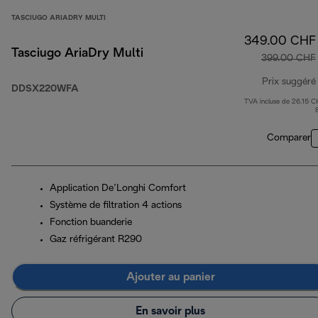
TASCIUGO ARIADRY MULTI
349.00 CHF
Tasciugo AriaDry Multi
399.00 CHF
Prix suggéré
DDSX220WFA
TVA incluse de 26.15 C
Comparer
Application De’Longhi Comfort
Système de filtration 4 actions
Fonction buanderie
Gaz réfrigérant R290
Ajouter au panier
En savoir plus