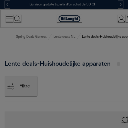
Skip
Livraison gratuite à partir d'un achat de 50 CHF
to
Content
Déclaration
d'accessibilité
Spring Deals General
Lente deals NL
Lente deals-Huishoudelijke app
Lente deals-Huishoudelijke apparaten
Filtre