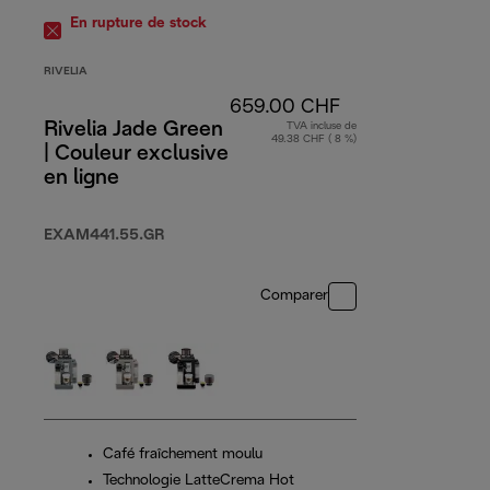
En rupture de stock
RIVELIA
659.00 CHF
Rivelia Jade Green
TVA incluse de
49.38 CHF ( 8 %)
| Couleur exclusive
en ligne
EXAM441.55.GR
Comparer
Café fraîchement moulu
Technologie LatteCrema Hot