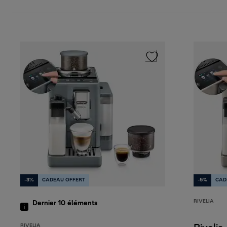
-3%
CADEAU OFFERT
-5%
CAD
RIVELIA
Dernier 10
éléments
RIVELIA