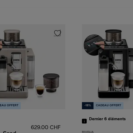
EAU OFFERT
-18%
CADEAU OFFERT
Dernier 6
éléments
629.00 CHF
RIVELIA