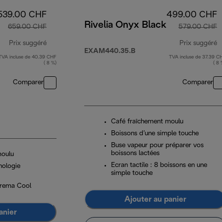
539.00 CHF
499.00 CHF
Rivelia Onyx Black
659.00 CHF
579.00 CHF
Prix suggéré
Prix suggéré
EXAM440.35.B
TVA incluse de 40.39 CHF
TVA incluse de 37.39 C
prix original 659.00 CHF
p
( 8 %)
( 8 
Comparer
Comparer
Café fraîchement moulu
Boissons d’une simple touche
Buse vapeur pour préparer vos
boissons lactées
moulu
Ecran tactile : 8 boissons en une
nologie
simple touche
Crema Cool
Ajouter au panier
anier