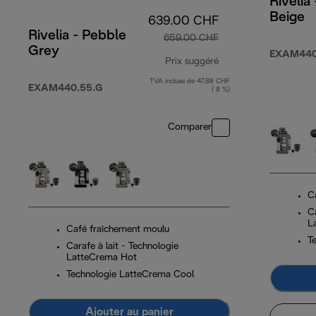
Rivelia
Beige
639.00 CHF
Rivelia - Pebble
659.00 CHF
Grey
EXAM440
Prix suggéré
TVA incluse de 47.88 CHF
prix original 659.0
EXAM440.55.G
( 8 %)
Comparer
C
Ca
L
Café fraîchement moulu
T
Carafe à lait - Technologie
LatteCrema Hot
Technologie LatteCrema Cool
Ajouter au panier