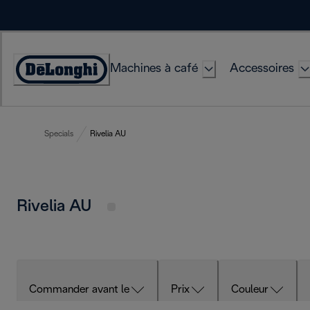
Skip
to
Content
Machines à café
Accessoires
Déclaration
d'accessibilité
Specials
Rivelia AU
Rivelia AU
Commander avant le
Prix
Couleur