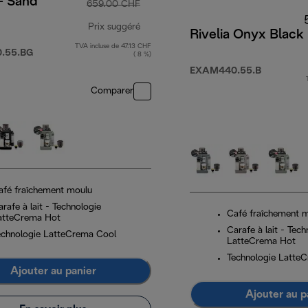
 - Sand
659.00 CHF
Prix suggéré
Rivelia Onyx Black
TVA incluse de 47.13 CHF
prix original 659.00 CHF
.55.BG
( 8 %)
EXAM440.55.B
0 CHF
Comparer
afé fraîchement moulu
rafe à lait - Technologie
Café fraîchement 
atteCrema Hot
Carafe à lait - Tech
echnologie LatteCrema Cool
LatteCrema Hot
Technologie Latte
Ajouter au panier
Ajouter au p