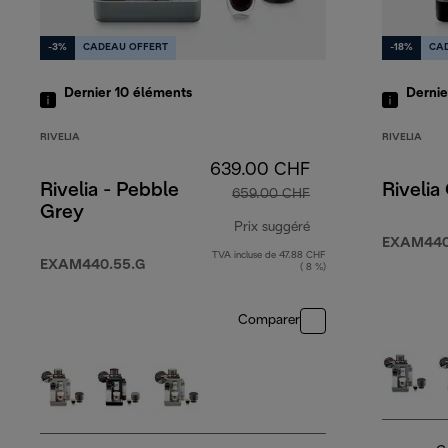
-3%
CADEAU OFFERT
-18%
CA
Dernier 10
éléments
Derni
RIVELIA
RIVELIA
639.00 CHF
Rivelia - Pebble
Rivelia
659.00 CHF
Grey
Prix suggéré
EXAM440
TVA incluse de 47.88 CHF
prix original 659.0
EXAM440.55.G
( 8 %)
Comparer