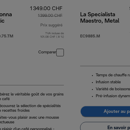
1 349.00 CHF
onna
La Specialista
1 399.00 CHF
ic
Maestro, Metal
Prix suggéré
TVA incluse de
prix original 1 399.00 CHF
.75.TM
EC9885.M
101.08 CHF ( 8 %)
Comparer
Temps de chauffe r
Infusion stable
Variété de boissons
bérez le véritable goût de vos grains
Pré-infusion dynam
e café
couvrez la sélection de spécialités
 recettes froides
Ajouter au p
aites-vous plaisir avec une mousse
nctueuse
En savoir p
 plaisir d'un café personnalisé -