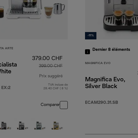
-11%
STA ARTE
Dernier 8
éléments
379.00 CHF
MAGNIFICA EVO
ialista
399.00 CHF
hite
Prix suggéré
Magnifica Evo,
TVA incluse de
Silver Black
prix original 399.00 CHF
 EX:2
28.40 CHF ( 8 %)
 CHF
ECAM290.31.SB
Comparer