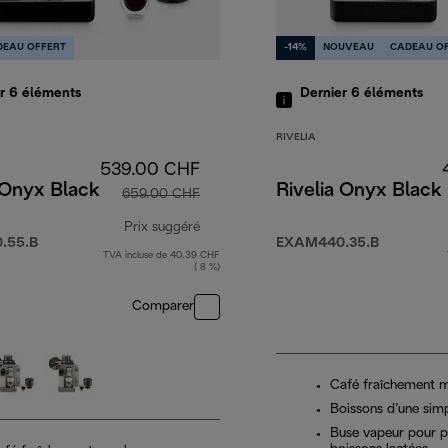
DEAU OFFERT
-14%
NOUVEAU
CADEAU O
er 6
éléments
Dernier 6
éléments
RIVELIA
539.00 CHF
 Onyx Black
Rivelia Onyx Black
659.00 CHF
Prix suggéré
.55.B
EXAM440.35.B
TVA incluse de 40.39 CHF
0 CHF
prix original 659.00 CHF
( 8 %)
Comparer
Café fraîchement 
Boissons d’une sim
Buse vapeur pour p