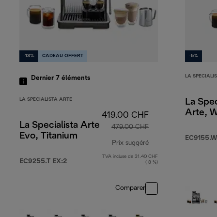
-13%
CADEAU OFFERT
-5%
LA SPECIALI
Dernier 7
éléments
LA SPECIALISTA ARTE
La Spec
Arte, W
419.00 CHF
La Specialista Arte
479.00 CHF
Evo, Titanium
EC9155.W
Prix suggéré
TVA incluse de 31.40 CHF
prix original 479.00
EC9255.T EX:2
( 8 %)
Comparer