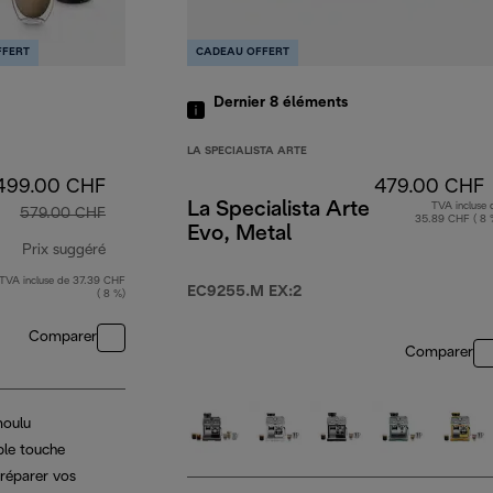
FFERT
CADEAU OFFERT
Dernier 8
éléments
LA SPECIALISTA ARTE
499.00 CHF
479.00 CHF
La Specialista Arte
TVA incluse 
579.00 CHF
35.89 CHF ( 8 
Evo, Metal
Prix suggéré
TVA incluse de 37.39 CHF
prix original 579.00 CHF
EC9255.M EX:2
( 8 %)
Comparer
Comparer
moulu
ple touche
réparer vos