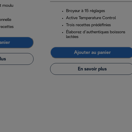
t moulu
Broyeur à 15 réglages
Active Temperature Control
onnelle
Trois recettes prédéfinies
recettes
Élaborez d’authentiques boissons
lactées
anier
Ajouter au panier
lus
En savoir plus