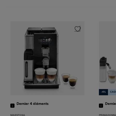
-4%
CAD
Dernier 4
éléments
Derni
MAESTOSA
PRIMADONN