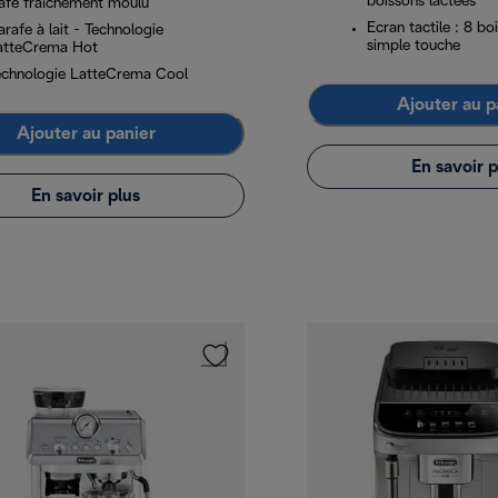
boissons lactées
afé fraîchement moulu
Ecran tactile : 8 bo
rafe à lait - Technologie
simple touche
atteCrema Hot
echnologie LatteCrema Cool
Ajouter au p
Ajouter au panier
En savoir p
En savoir plus