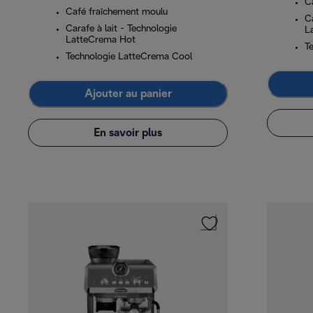
C
Café fraîchement moulu
Ca
Carafe à lait - Technologie
L
LatteCrema Hot
T
Technologie LatteCrema Cool
Ajouter au panier
En savoir plus