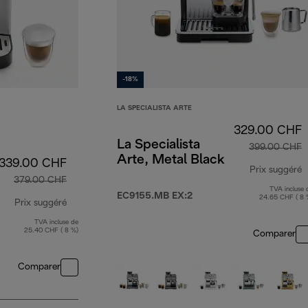
-18%
LA SPECIALISTA ARTE
329.00 CHF
La Specialista
399.00 CHF
Arte, Metal Black
339.00 CHF
Prix suggéré
379.00 CHF
TVA incluse 
p
EC9155.MB EX:2
24.65 CHF ( 8 
Prix suggéré
TVA incluse de
prix original 379.00 CHF
25.40 CHF ( 8 %)
Comparer
Comparer