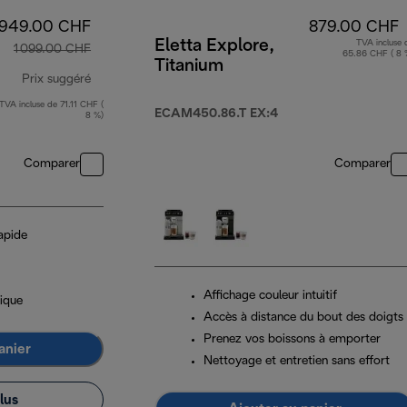
949.00 CHF
879.00 CHF
Eletta Explore,
TVA incluse 
1 099.00 CHF
65.86 CHF ( 8 
Titanium
Prix suggéré
TVA incluse de 71.11 CHF (
prix original 1 099.00 CHF
ECAM450.86.T EX:4
8 %)
Comparer
Comparer
apide
Affichage couleur intuitif
ique
Accès à distance du bout des doigts
Prenez vos boissons à emporter
anier
Nettoyage et entretien sans effort
lus