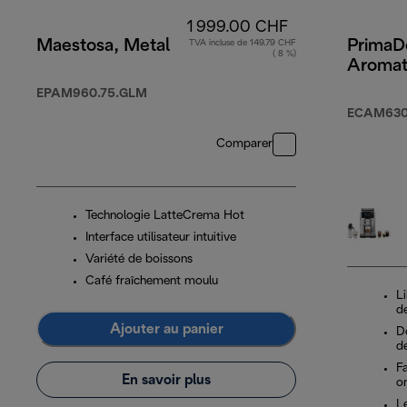
1 999.00 CHF
Maestosa, Metal
PrimaD
TVA incluse de 149.79 CHF
( 8 %)
Aromat
EPAM960.75.GLM
ECAM630
Comparer
Technologie LatteCrema Hot
Interface utilisateur intuitive
Variété de boissons
Café fraîchement moulu
Li
d
Ajouter au panier
Dé
de
F
En savoir plus
o
Le