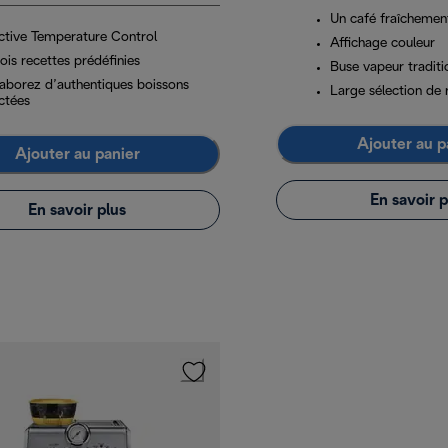
Un café fraîchemen
ctive Temperature Control
Affichage couleur
ois recettes prédéfinies
Buse vapeur traditi
laborez d’authentiques boissons
Large sélection de 
ctées
Ajouter au p
Ajouter au panier
En savoir p
En savoir plus