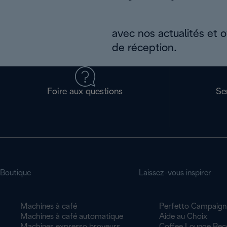
avec nos actualités et 
de réception.
Foire aux questions
Se
Boutique
Laissez-vous inspirer
Machines à café
Perfetto Campaign
Machines à café automatique
Aide au Choix
Machines expresso broyeurs
Coffee Lounge Rec