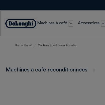
Skip
to
Content
Machines à café
Accessoires
Déclaration
d'accessibilité
Reconditionné
Machines à café reconditionnées
Machines à café reconditionnées