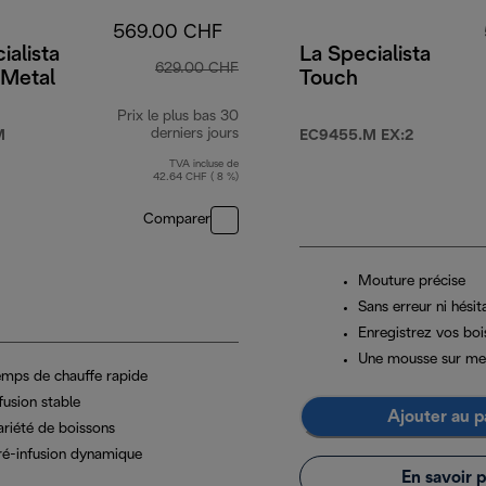
569.00 CHF
ialista
La Specialista
629.00 CHF
 Metal
Touch
Prix le plus bas 30
.00 CHF
derniers jours
M
EC9455.M EX:2
TVA incluse de
42.64 CHF ( 8 %)
Comparer
Mouture précise
Sans erreur ni hésit
Enregistrez vos boi
Une mousse sur me
emps de chauffe rapide
fusion stable
Ajouter au p
ariété de boissons
ré-infusion dynamique
En savoir p