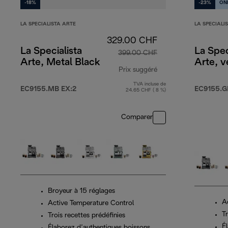
-18%
-23%
ON
LA SPECIALISTA ARTE
LA SPECIALI
329.00 CHF
La Specialista
La Spec
399.00 CHF
Arte, Metal Black
Arte, v
Prix suggéré
TVA incluse de
prix original 399.0
EC9155.MB EX:2
EC9155.G
24.65 CHF ( 8 %)
Comparer
Broyeur à 15 réglages
A
Active Temperature Control
Tr
Trois recettes prédéfinies
É
Élaborez d’authentiques boissons