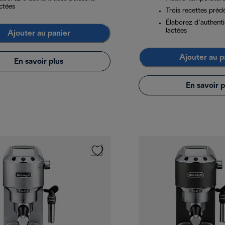
ctées
Trois recettes prédé
Élaborez d’authent
lactées
Ajouter au panier
Ajouter au p
En savoir plus
En savoir p