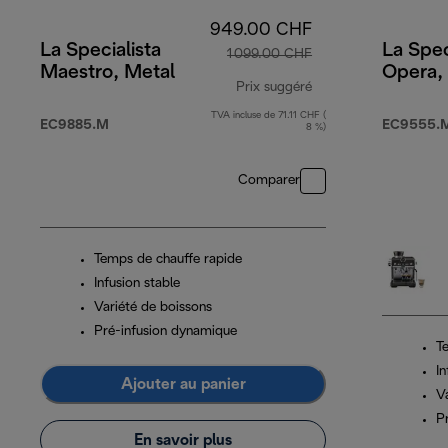
949.00 CHF
La Specialista
La Spec
1 099.00 CHF
Maestro, Metal
Opera,
Prix suggéré
TVA incluse de 71.11 CHF (
prix original 1 099
EC9885.M
EC9555.
8 %)
Comparer
Temps de chauffe rapide
Infusion stable
Variété de boissons
Pré-infusion dynamique
T
In
Ajouter au panier
V
P
En savoir plus