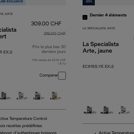
LINE EXCLUSIVE
-23%
STA ARTE
Dernier 4
éléments
309.00 CHF
LA SPECIALISTA ARTE
ialista
319.00 CHF
ert
La Specialista
Prix le plus bas 30
Arte, jaune
0 CHF
derniers jours
R EX:2
TVA incluse de 23.15 CHF
( 8 %)
EC9155.YE EX:2
Comparer
ctive Temperature Control
ois recettes prédéfinies
laborez d’authentiques boissons
Active Temperature