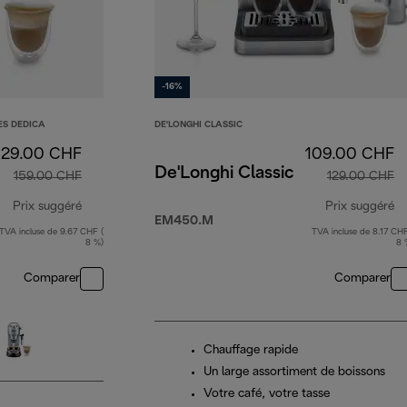
-16%
ES DEDICA
DE'LONGHI CLASSIC
129.00 CHF
109.00 CHF
De'Longhi Classic
159.00 CHF
129.00 CHF
Prix suggéré
Prix suggéré
EM450.M
TVA incluse de 9.67 CHF (
TVA incluse de 8.17 CHF
prix original 159.00 CHF
pr
8 %)
8 
Comparer
Comparer
Chauffage rapide
Un large assortiment de boissons
Votre café, votre tasse