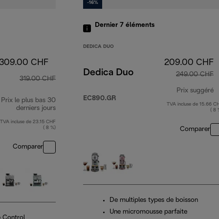
-16%
Dernier 7
éléments
DEDICA DUO
309.00 CHF
209.00 CHF
Dedica Duo
249.00 CHF
319.00 CHF
Prix suggéré
EC890.GR
Prix le plus bas 30
TVA incluse de 15.66 C
p
derniers jours
( 8 
TVA incluse de 23.15 CHF
( 8 %)
Comparer
Comparer
De multiples types de boisson
Une micromousse parfaite
 Control