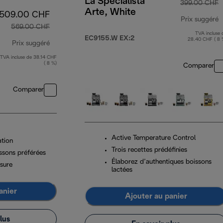
La Specialista
399.00 CHF
Arte, White
509.00 CHF
Prix suggéré
569.00 CHF
TVA incluse 
p
EC9155.W EX:2
28.40 CHF ( 8 
Prix suggéré
TVA incluse de 38.14 CHF
prix original 569.00 CHF
( 8 %)
Comparer
Comparer
Active Temperature Control
ation
Trois recettes prédéfinies
ssons préférées
Élaborez d’authentiques boissons
sure
lactées
anier
Ajouter au panier
lus