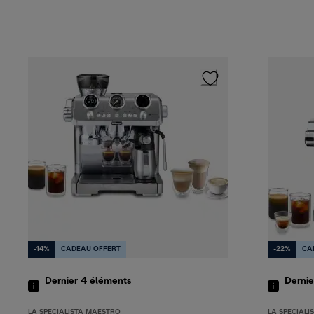
-14%
CADEAU OFFERT
-22%
CA
Dernier 4
éléments
Dernie
LA SPECIALISTA MAESTRO
LA SPECIALI