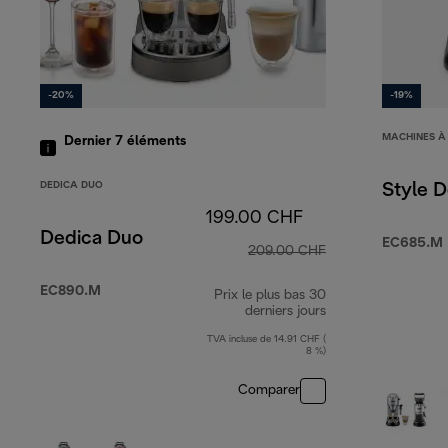
-20%
-19%
MACHINES À
Dernier 7
éléments
DEDICA DUO
Style D
199.00 CHF
Dedica Duo
EC685.M 
209.00 CHF
EC890.M
Prix le plus bas 30
derniers jours
TVA incluse de 14.91 CHF (
8 %)
Comparer