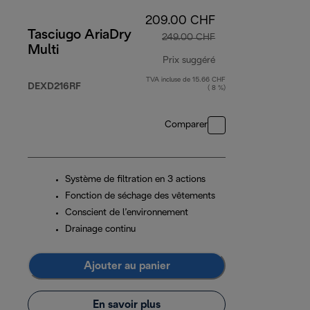
209.00 CHF
Tasciugo AriaDry
249.00 CHF
Multi
Prix suggéré
TVA incluse de 15.66 CHF
prix original 249.0
DEXD216RF
( 8 %)
Comparer
Système de filtration en 3 actions
Fonction de séchage des vêtements
Conscient de l’environnement
Drainage continu
Ajouter au panier
En savoir plus