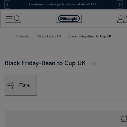
Skip
Livraison gratuite à partir d'un achat de 50 CHF
to
Content
Déclaration
d'accessibilité
Promotion
Black Friday UK
Black Friday-Bean to Cup UK
Black Friday-Bean to Cup UK
Filtre