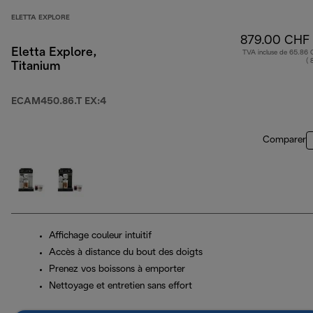
ELETTA EXPLORE
879.00 CHF
Eletta Explore,
TVA incluse de 65.86
( 
Titanium
ECAM450.86.T EX:4
Comparer
Affichage couleur intuitif
Accès à distance du bout des doigts
Prenez vos boissons à emporter
Nettoyage et entretien sans effort