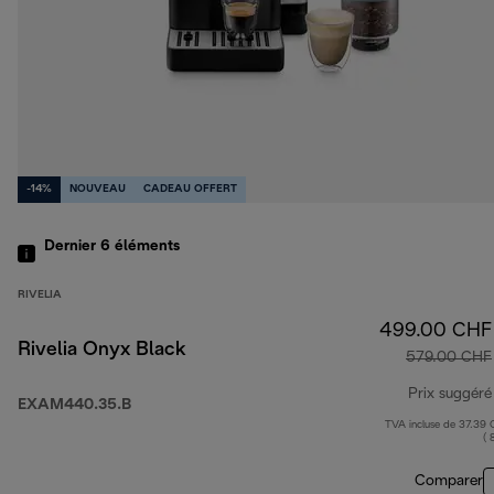
-14%
NOUVEAU
CADEAU OFFERT
Dernier 6
éléments
RIVELIA
499.00 CHF
Rivelia Onyx Black
579.00 CHF
Prix suggéré
EXAM440.35.B
TVA incluse de 37.39
( 
Comparer