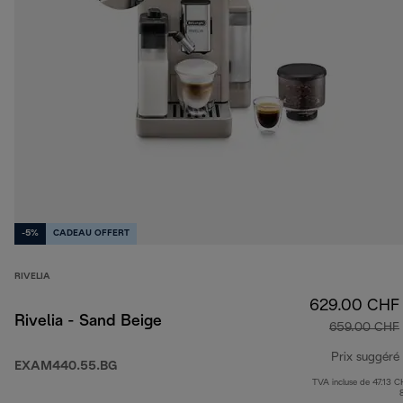
-5%
CADEAU OFFERT
RIVELIA
629.00 CHF
Rivelia - Sand Beige
659.00 CHF
Prix suggéré
EXAM440.55.BG
TVA incluse de 47.13 C