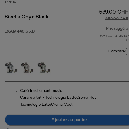
RIVELIA
539.00 CHF
Rivelia Onyx Black
659.00 CHF
Prix suggéré
EXAM440.55.B
TVA incluse de 40.39
( 
Comparer
Café fraîchement moulu
Carafe à lait - Technologie LatteCrema Hot
Technologie LatteCrema Cool
Ajouter au panier