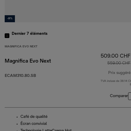
-9%
Dernier 7
éléments
MAGNIFICA EVO NEXT
509.00 CHF
Magnifica Evo Next
559.00 CHF
Prix suggéré
ECAM310.80.SB
TVA incluse de 38.14 C
Comparer
Café de qualité
Écran convivial
Technologie LatteCrema Hot