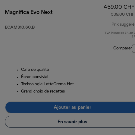
459.00 CHF
Magnifica Evo Next
539.00 CHF
Prix suggéré
ECAM310.60.B
TVA incluse de 34.39
( 
Comparer
Café de qualité
Écran convivial
Technologie LatteCrema Hot
Grand choix de recettes
Ajouter au panier
En savoir plus