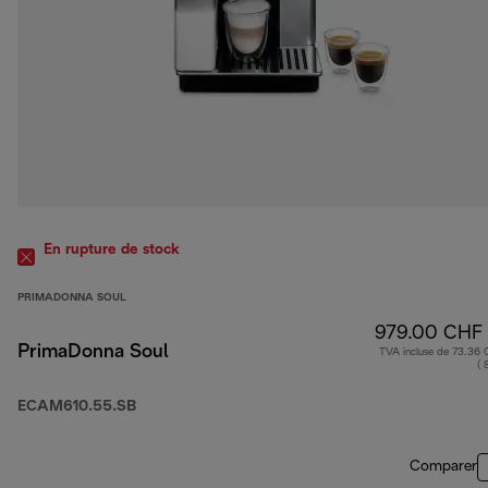
En rupture de stock
PRIMADONNA SOUL
979.00 CHF
PrimaDonna Soul
TVA incluse de 73.36
( 
ECAM610.55.SB
Comparer