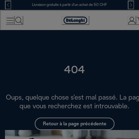
Skip
Livraison gratuite à partir d'un achat de 50 CHF
to
Content
Déclaration
d'accessibilité
404
Oups, quelque chose s’est mal passé. La pa
que vous recherchez est introuvable.
Retour à la page précédente