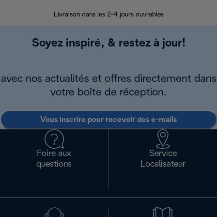
Livraison dans les 2-4 jours ouvrables
Da
Soyez inspiré, & restez à jour!
avec nos actualités et offres directement dans
votre boîte de réception.
Vous inscrire pour recevoir des e-mails
Foire aux
Service
questions
Localisateur