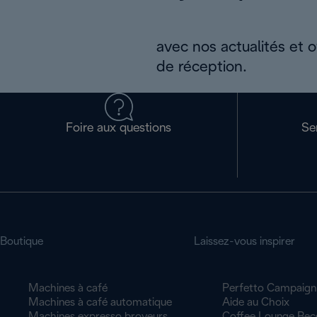
avec nos actualités et 
de réception.
Foire aux questions
Se
Boutique
Laissez-vous inspirer
Machines à café
Perfetto Campaign
Machines à café automatique
Aide au Choix
Machines expresso broyeurs
Coffee Lounge Rec