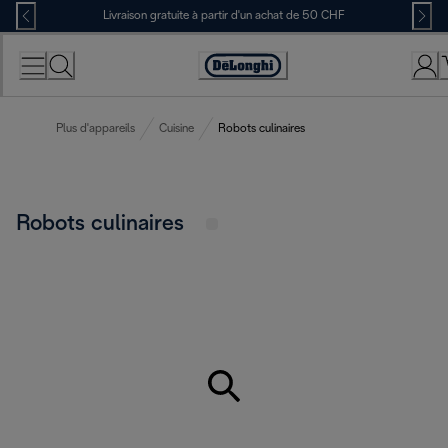
Skip
Livraison gratuite à partir d'un achat de 50 CHF
to
Content
Déclaration
d'accessibilité
Plus d'appareils
Cuisine
Robots culinaires
Robots culinaires