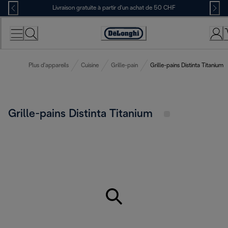
Skip
Livraison gratuite à partir d'un achat de 50 CHF
to
Content
Déclaration
d'accessibilité
Plus d'appareils
Cuisine
Grille-pain
Grille-pains Distinta Titanium
Grille-pains Distinta Titanium