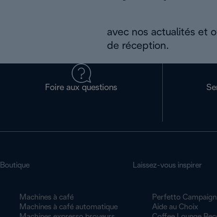
avec nos actualités et 
de réception.
Foire aux questions
Se
Boutique
Laissez-vous inspirer
Machines à café
Perfetto Campaign
Machines à café automatique
Aide au Choix
Machines expresso broyeurs
Coffee Lounge Rec