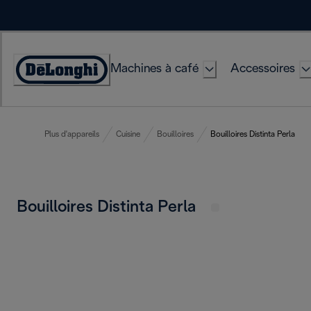
Skip
to
Content
Machines à café
Accessoires
Déclaration
d'accessibilité
Plus d'appareils
Cuisine
Bouilloires
Bouilloires Distinta Perla
Bouilloires Distinta Perla