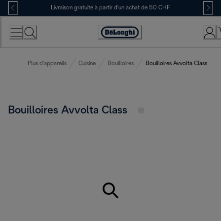
Skip
Livraison gratuite à partir d'un achat de 50 CHF
to
Content
Déclaration
d'accessibilité
Plus d'appareils
Cuisine
Bouilloires
Bouilloires Avvolta Class
Bouilloires Avvolta Class