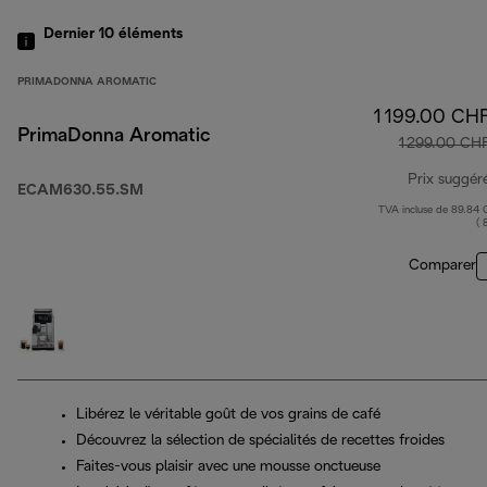
Dernier 10
éléments
PRIMADONNA AROMATIC
1 199.00 CH
PrimaDonna Aromatic
1 299.00 CH
Prix suggér
ECAM630.55.SM
TVA incluse de 89.84
( 
Comparer
Libérez le véritable goût de vos grains de café
Découvrez la sélection de spécialités de recettes froides
Faites-vous plaisir avec une mousse onctueuse