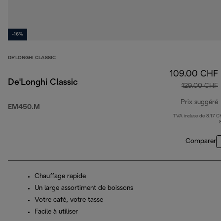
-16%
DE'LONGHI CLASSIC
109.00 CHF
De'Longhi Classic
129.00 CHF
Prix suggéré
EM450.M
TVA incluse de 8.17 C
p
Comparer
Chauffage rapide
Un large assortiment de boissons
Votre café, votre tasse
Facile à utiliser