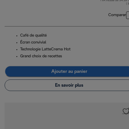
TVA incluse de 34.39
( 
Comparer
Café de qualité
Écran convivial
Technologie LatteCrema Hot
Grand choix de recettes
Ajouter au panier
En savoir plus