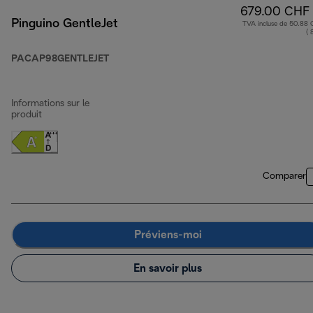
679.00 CHF
Pinguino GentleJet
TVA incluse de 50.88
( 
PACAP98GENTLEJET
Informations sur le
produit
Comparer
Préviens-moi
En savoir plus