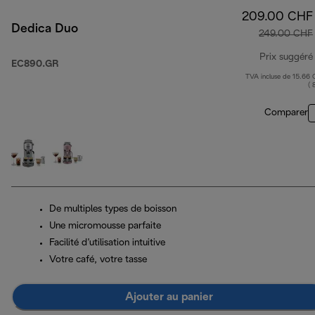
209.00 CHF
Dedica Duo
249.00 CHF
Prix suggéré
EC890.GR
TVA incluse de 15.66
( 
Comparer
De multiples types de boisson
Une micromousse parfaite
Facilité d’utilisation intuitive
Votre café, votre tasse
Ajouter au panier