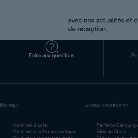
avec nos actualités et 
de réception.
Foire aux questions
Se
Boutique
Laissez-vous inspirer
Machines à café
Perfetto Campaign
Machines à café automatique
Aide au Choix
Machines expresso broyeurs
Coffee Lounge Rec