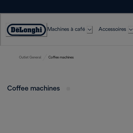
Skip
to
Content
Machines à café
Accessoires
Déclaration
d'accessibilité
Outlet General
Coffee machines
Coffee machines