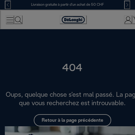
Skip
Livraison gratuite à partir d'un achat de 50 CHF
to
Content
Déclaration
d'accessibilité
404
Oups, quelque chose s’est mal passé. La pa
que vous recherchez est introuvable.
Retour à la page précédente