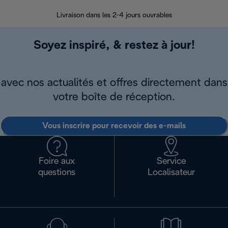
Livraison dans les 2-4 jours ouvrables
Da
Soyez inspiré, & restez à jour!
avec nos actualités et offres directement dans
votre boîte de réception.
Vous inscrire pour recevoir des e-mails
Foire aux
Service
questions
Localisateur