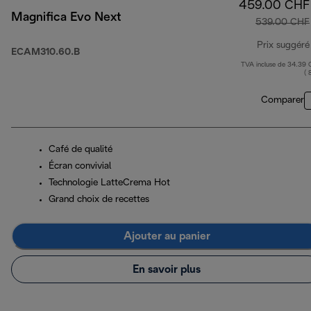
459.00 CHF
Magnifica Evo Next
539.00 CHF
Prix suggéré
ECAM310.60.B
TVA incluse de 34.39
( 
Comparer
Café de qualité
Écran convivial
Technologie LatteCrema Hot
Grand choix de recettes
Ajouter au panier
En savoir plus