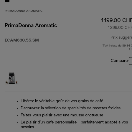
PRIMADONNA AROMATIC
1 199.00 CH
PrimaDonna Aromatic
1 299.00 CH
Prix suggér
ECAM630.55.SM
TVA incluse de 89.84
( 
Comparer
Libérez le véritable goût de vos grains de café
Découvrez la sélection de spécialités de recettes froides
Faites-vous plaisir avec une mousse onctueuse
Le plaisir d'un café personnalisé - parfaitement adapté à vos
besoins