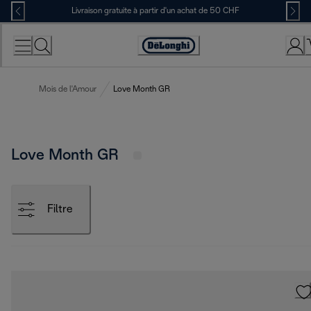
Skip
Livraison gratuite à partir d'un achat de 50 CHF
to
Content
Déclaration
d'accessibilité
Mois de l'Amour
Love Month GR
Love Month GR
Filtre