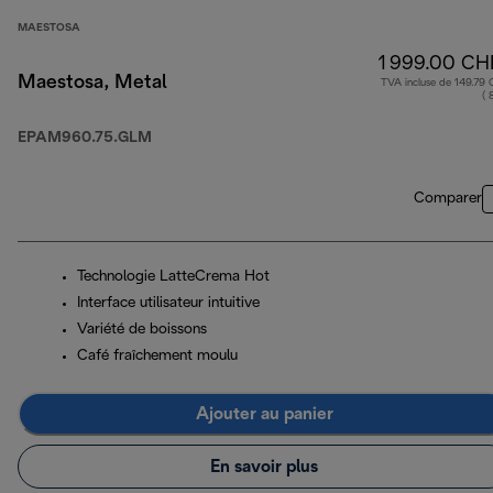
MAESTOSA
1 999.00 CH
Maestosa, Metal
TVA incluse de 149.79
( 
EPAM960.75.GLM
Comparer
Technologie LatteCrema Hot
Interface utilisateur intuitive
Variété de boissons
Café fraîchement moulu
Ajouter au panier
En savoir plus