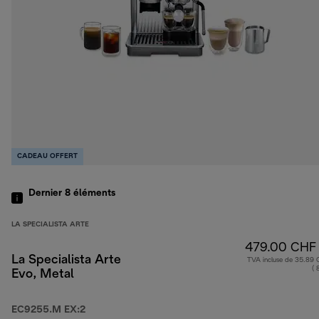
CADEAU OFFERT
Dernier 8
éléments
LA SPECIALISTA ARTE
479.00 CHF
La Specialista Arte
TVA incluse de 35.89
( 
Evo, Metal
EC9255.M EX:2