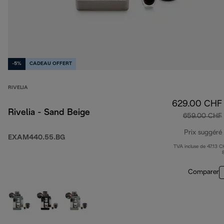
-5%
CADEAU OFFERT
RIVELIA
629.00 CHF
Rivelia - Sand Beige
659.00 CHF
Prix suggéré
EXAM440.55.BG
TVA incluse de 47.13 C
Comparer