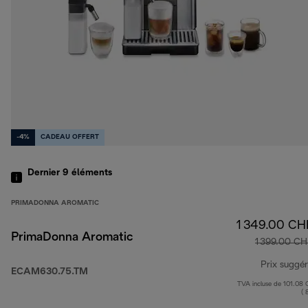
-4%
CADEAU OFFERT
Dernier 9
éléments
PRIMADONNA AROMATIC
1 349.00 CH
PrimaDonna Aromatic
1 399.00 CH
Prix suggé
ECAM630.75.TM
TVA incluse de 101.08
( 