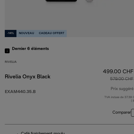
-14%
NOUVEAU
CADEAU OFFERT
Dernier 6
éléments
RIVELIA
499.00 CHF
Rivelia Onyx Black
579.00 CHF
Prix suggéré
EXAM440.35.B
TVA incluse de 37.39
( 
Comparer
Café fraîchement moulu