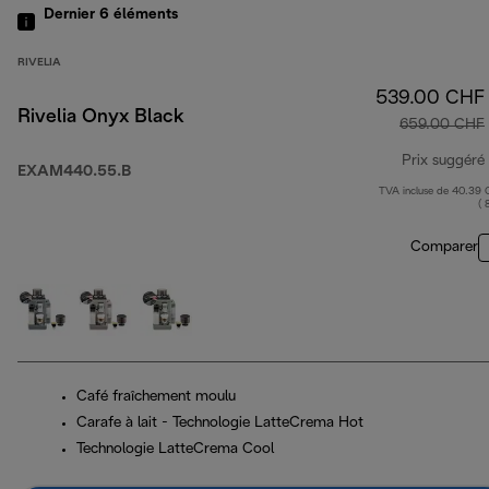
Dernier 6
éléments
RIVELIA
539.00 CHF
Rivelia Onyx Black
659.00 CHF
Prix suggéré
EXAM440.55.B
TVA incluse de 40.39
( 
Comparer
Café fraîchement moulu
Carafe à lait - Technologie LatteCrema Hot
Technologie LatteCrema Cool